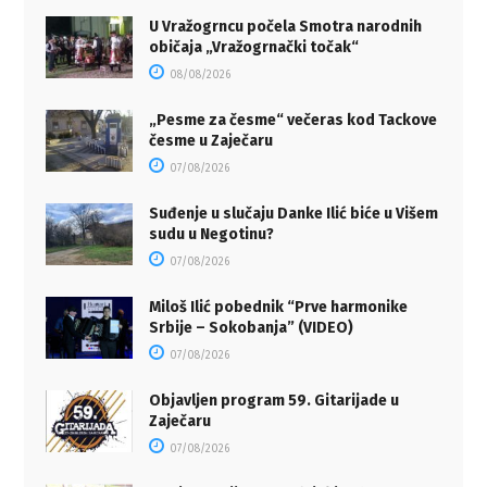
U Vražogrncu počela Smotra narodnih
običaja „Vražogrnački točak“
08/08/2026
„Pesme za česme“ večeras kod Tackove
česme u Zaječaru
07/08/2026
Suđenje u slučaju Danke Ilić biće u Višem
sudu u Negotinu?
07/08/2026
Miloš Ilić pobednik “Prve harmonike
Srbije – Sokobanja” (VIDEO)
07/08/2026
Objavljen program 59. Gitarijade u
Zaječaru
07/08/2026