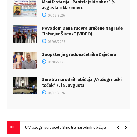
Manifestacija „Pantelejski sabor” 9.
avgusta u Marinovcu
07/08/2026
Povodom Dana rudara uručene Nagrade
“Inženjer Šistek” (VIDEO)
06/08/2026
Saopštenje gradonačelnika Zaječara
06/08/2026
Smotra narodnih običaja „Vražogrnački
točakˮ 7. i 8. avgusta
07/08/2026
U Vražogrncu počela Smotra narodnih običaja „Vražogrnački točak“