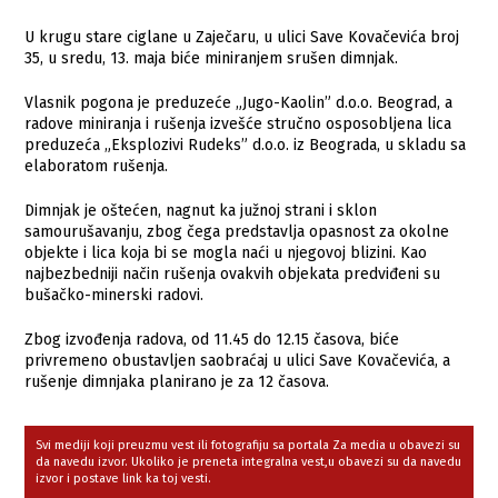
U krugu stare ciglane u Zaječaru, u ulici Save Kovačevića broj
35, u sredu, 13. maja biće miniranjem srušen dimnjak.
Vlasnik pogona je preduzeće „Jugo-Kaolin” d.o.o. Beograd, a
radove miniranja i rušenja izvešće stručno osposobljena lica
preduzeća „Eksplozivi Rudeks” d.o.o. iz Beograda, u skladu sa
elaboratom rušenja.
Dimnjak je oštećen, nagnut ka južnoj strani i sklon
samourušavanju, zbog čega predstavlja opasnost za okolne
objekte i lica koja bi se mogla naći u njegovoj blizini. Kao
najbezbedniji način rušenja ovakvih objekata predviđeni su
bušačko-minerski radovi.
Zbog izvođenja radova, od 11.45 do 12.15 časova, biće
privremeno obustavljen saobraćaj u ulici Save Kovačevića, a
rušenje dimnjaka planirano je za 12 časova.
Svi mediji koji preuzmu vest ili fotografiju sa portala Za media u obavezi su
da navedu izvor. Ukoliko je preneta integralna vest,u obavezi su da navedu
izvor i postave link ka toj vesti.