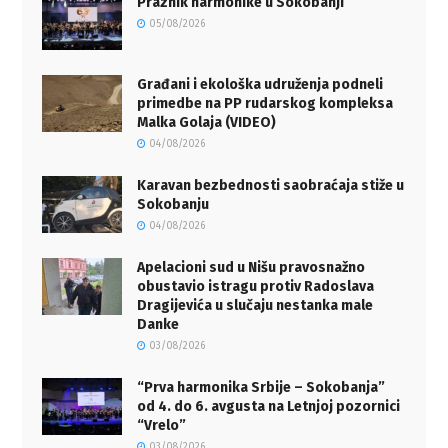
Praznik harmonike u Sokobanji
05/08/2026
Građani i ekološka udruženja podneli
primedbe na PP rudarskog kompleksa
Malka Golaja (VIDEO)
04/08/2026
Karavan bezbednosti saobraćaja stiže u
Sokobanju
04/08/2026
Apelacioni sud u Nišu pravosnažno
obustavio istragu protiv Radoslava
Dragijevića u slučaju nestanka male
Danke
03/08/2026
“Prva harmonika Srbije – Sokobanja”
od 4. do 6. avgusta na Letnjoj pozornici
“Vrelo”
03/08/2026