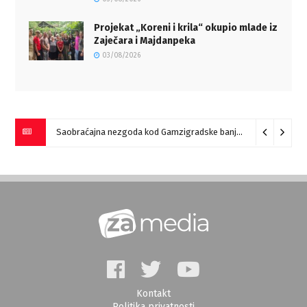
Projekat „Koreni i krila“ okupio mlade iz
Zaječara i Majdanpeka
03/08/2026
Saobraćajna nezgoda kod Gamzigradske banje
05/08/2026
Kontakt
Politika privatnosti