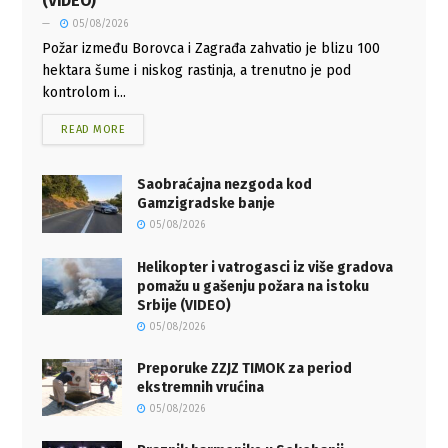
(VIDEO)
05/08/2026
Požar između Borovca i Zagrađa zahvatio je blizu 100
hektara šume i niskog rastinja, a trenutno je pod
kontrolom i...
READ MORE
Saobraćajna nezgoda kod
Gamzigradske banje
05/08/2026
Helikopter i vatrogasci iz više gradova
pomažu u gašenju požara na istoku
Srbije (VIDEO)
05/08/2026
Preporuke ZZJZ TIMOK za period
ekstremnih vrućina
05/08/2026