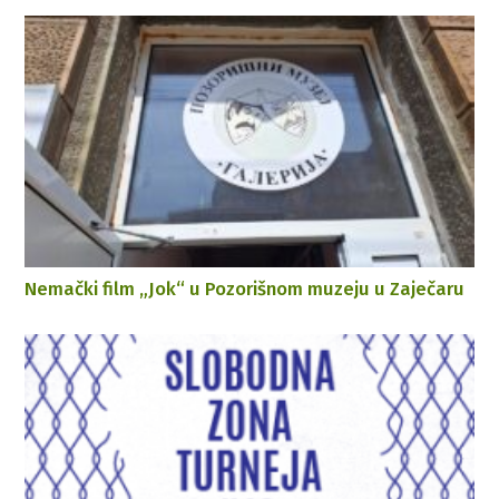
Nemački film „Jok“ u Pozorišnom muzeju u Zaječaru