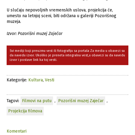
U slučaju nepovoljnih vremenskih uslova, projekcija će,
umesto na letnjoj sceni, biti održana u galeriji Pozorišnog
muzeja.
Izvor: Pozorišni muzej Zaječar
Svi mediji koji preuzmu vest ili fotografiju sa portala Za media u obavezi su
da navedu izvor. Ukoliko je preneta integralna vest,u obavezi su da navedu
izvor i postave link ka toj vesti.
Kategorije:
Kultura
,
Vesti
Tagovi:
Filmovi na putu
,
Pozorišni muzej Zaječar
,
Projekcija filmova
Komentari