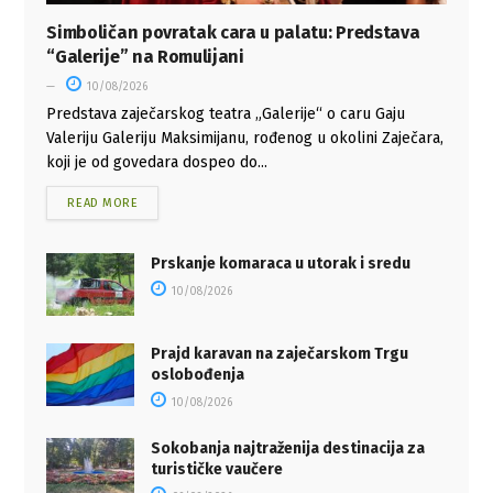
Simboličan povratak cara u palatu: Predstava
“Galerije” na Romulijani
10/08/2026
Predstava zaječarskog teatra „Galerije“ o caru Gaju
Valeriju Galeriju Maksimijanu, rođenog u okolini Zaječara,
koji je od govedara dospeo do...
READ MORE
Prskanje komaraca u utorak i sredu
10/08/2026
Prajd karavan na zaječarskom Trgu
oslobođenja
10/08/2026
Sokobanja najtraženija destinacija za
turističke vaučere