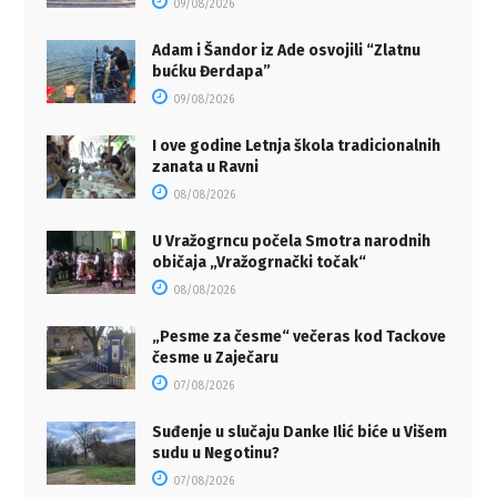
09/08/2026
Adam i Šandor iz Ade osvojili “Zlatnu
bućku Đerdapa”
09/08/2026
I ove godine Letnja škola tradicionalnih
zanata u Ravni
08/08/2026
U Vražogrncu počela Smotra narodnih
običaja „Vražogrnački točak“
08/08/2026
„Pesme za česme“ večeras kod Tackove
česme u Zaječaru
07/08/2026
Suđenje u slučaju Danke Ilić biće u Višem
sudu u Negotinu?
07/08/2026