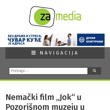
NAVIGACIJA
Pretraga:
Pretraga
Nemački film „Jok“ u
Pozorišnom muzeju u