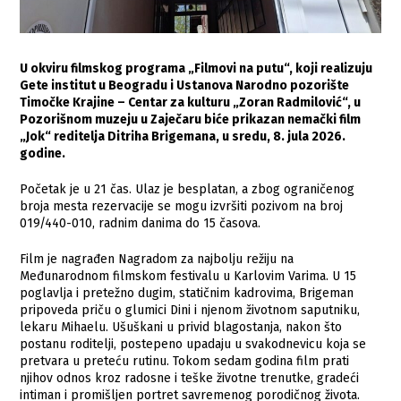
U okviru filmskog programa „Filmovi na putu“, koji realizuju
Gete institut u Beogradu i Ustanova Narodno pozorište
Timočke Krajine – Centar za kulturu „Zoran Radmilović“, u
Pozorišnom muzeju u Zaječaru biće prikazan nemački film
„Jok“ reditelja Ditriha Brigemana, u sredu, 8. jula 2026.
godine.
Početak je u 21 čas. Ulaz je besplatan, a zbog ograničenog
broja mesta rezervacije se mogu izvršiti pozivom na broj
019/440-010, radnim danima do 15 časova.
Film je nagrađen Nagradom za najbolju režiju na
Međunarodnom filmskom festivalu u Karlovim Varima. U 15
poglavlja i pretežno dugim, statičnim kadrovima, Brigeman
pripoveda priču o glumici Dini i njenom životnom saputniku,
lekaru Mihaelu. Ušuškani u privid blagostanja, nakon što
postanu roditelji, postepeno upadaju u svakodnevicu koja se
pretvara u preteću rutinu. Tokom sedam godina film prati
njihov odnos kroz radosne i teške životne trenutke, gradeći
intiman i promišljen portret savremenog porodičnog života.