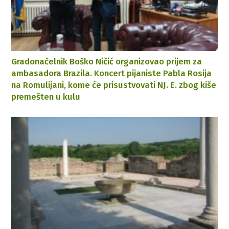
Gradonačelnik Boško Ničić organizovao prijem za
ambasadora Brazila. Koncert pijaniste Pabla Rosija
na Romulijani, kome će prisustvovati NJ. E. zbog kiše
premešten u kulu