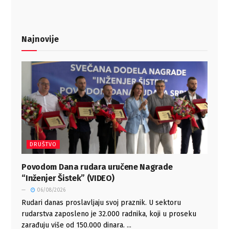
Najnovije
DRUŠTVO
Povodom Dana rudara uručene Nagrade
“Inženjer Šistek” (VIDEO)
06/08/2026
Rudari danas proslavljaju svoj praznik. U sektoru
rudarstva zaposleno je 32.000 radnika, koji u proseku
zarađuju više od 150.000 dinara. ...