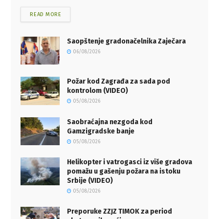
READ MORE
Saopštenje gradonačelnika Zaječara
06/08/2026
Požar kod Zagrađa za sada pod
kontrolom (VIDEO)
05/08/2026
Saobraćajna nezgoda kod
Gamzigradske banje
05/08/2026
Helikopter i vatrogasci iz više gradova
pomažu u gašenju požara na istoku
Srbije (VIDEO)
05/08/2026
Preporuke ZZJZ TIMOK za period