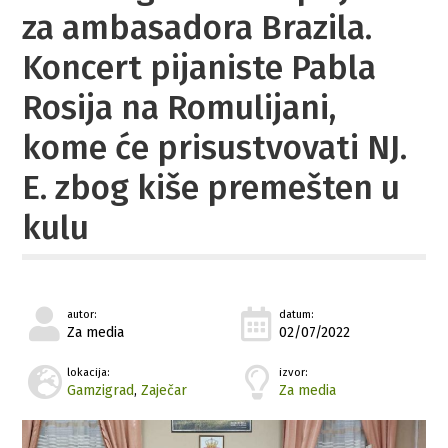
za ambasadora Brazila.
Koncert pijaniste Pabla
Rosija na Romulijani,
kome će prisustvovati NJ.
E. zbog kiše premešten u
kulu
autor:
datum:
Za media
02/07/2022
lokacija:
izvor:
Gamzigrad
,
Zaječar
Za media