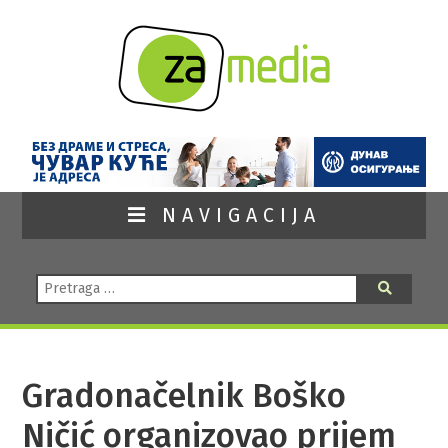
NAVIGACIJA
Pretraga:
Pretraga
Gradonačelnik Boško
Ničić organizovao prijem