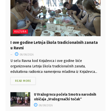
KULTURA
I ove godine Letnja škola tradicionalnih zanata
u Ravni
08/08/2026
U selu Ravna kod Knjaževca i ove godine biće
organizovana Letnja škola tradicionalnih zanata,
edukativna radionica namenjena mladima iz Knjaževca...
READ MORE
U Vražogrncu počela Smotra narodnih
običaja „Vražogrnački točak“
08/08/2026