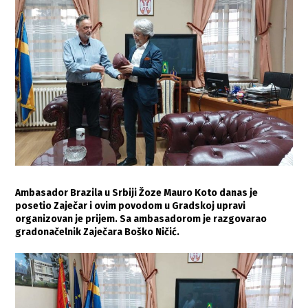
Ambasador Brazila u Srbiji Žoze Mauro Koto danas je
posetio Zaječar i ovim povodom u Gradskoj upravi
organizovan je prijem. Sa ambasadorom je razgovarao
gradonačelnik Zaječara Boško Ničić.