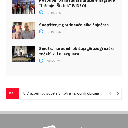
Povodom Dana rudara uručene Nagrade
“Inženjer Šistek” (VIDEO)
06/08/2026
Saopštenje gradonačelnika Zaječara
06/08/2026
Smotra narodnih običaja „Vražogrnački
točakˮ 7. i 8. avgusta
07/08/2026
U Vražogrncu počela Smotra narodnih običaja „Vražogrnački točak“