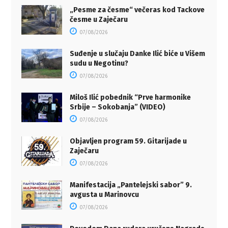
„Pesme za česme“ večeras kod Tackove
česme u Zaječaru
07/08/2026
Suđenje u slučaju Danke Ilić biće u Višem
sudu u Negotinu?
07/08/2026
Miloš Ilić pobednik “Prve harmonike
Srbije – Sokobanja” (VIDEO)
07/08/2026
Objavljen program 59. Gitarijade u
Zaječaru
07/08/2026
Manifestacija „Pantelejski sabor” 9.
avgusta u Marinovcu
07/08/2026