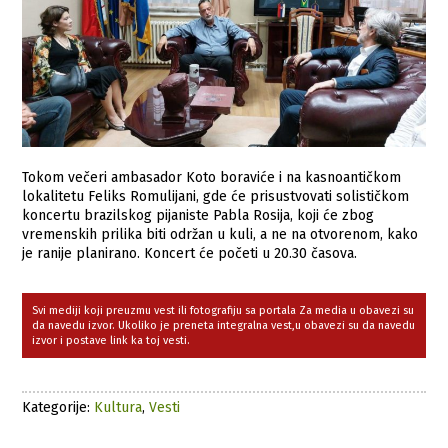
Tokom večeri ambasador Koto boraviće i na kasnoantičkom
lokalitetu Feliks Romulijani, gde će prisustvovati solističkom
koncertu brazilskog pijaniste Pabla Rosija, koji će zbog
vremenskih prilika biti održan u kuli, a ne na otvorenom, kako
je ranije planirano. Koncert će početi u 20.30 časova.
Svi mediji koji preuzmu vest ili fotografiju sa portala Za media u obavezi su
da navedu izvor. Ukoliko je preneta integralna vest,u obavezi su da navedu
izvor i postave link ka toj vesti.
Kategorije:
Kultura
,
Vesti