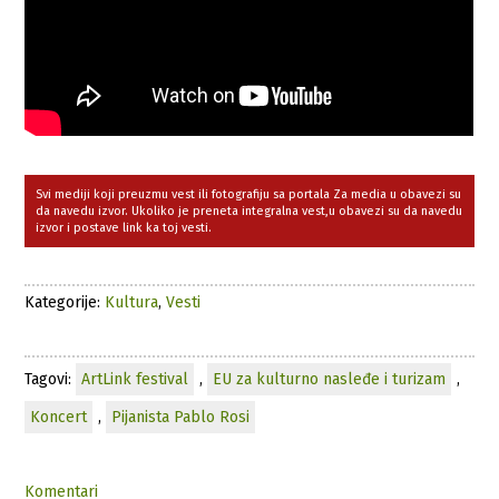
Svi mediji koji preuzmu vest ili fotografiju sa portala Za media u obavezi su
da navedu izvor. Ukoliko je preneta integralna vest,u obavezi su da navedu
izvor i postave link ka toj vesti.
Kategorije:
Kultura
,
Vesti
Tagovi:
ArtLink festival
,
EU za kulturno nasleđe i turizam
,
Koncert
,
Pijanista Pablo Rosi
Komentari