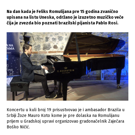
Na dan kada je Feliks Romulijana pre 15 godina zvanično
upisana na listu Uneska, održano je izuzetno muzičko veče
čija je zvezda bio poznati brazilski pijanista Pablo Rosi.
Koncertu u kuli broj 19 prisustvovao je i ambasador Brazila u
Srbiji Žoze Mauro Koto kome je pre dolaska na Romulijanu
prijem u Gradskoj upravi organizovao gradonačelnik Zaječara
Boško Ničić.