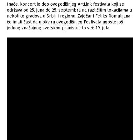
Inače, koncert je deo ovogodišnjeg ArtLink festivala koji se
održava od 25. juna do 25. septembra na različitim lokacijama u
nekoliko gradova u Srbiji i regionu. Zaječar i Feliks Romulijana
će imati čast da u okviru ovogodišnjeg Festivala ugoste još
jednog značajnog svetskog pijanistu i to već 19. jula.