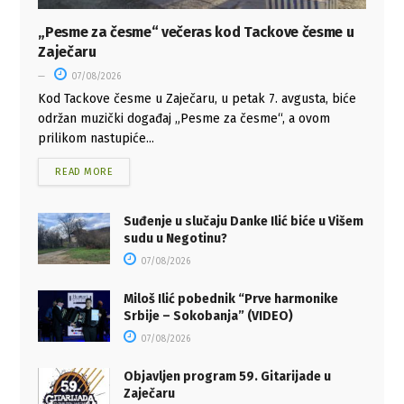
„Pesme za česme“ večeras kod Tackove česme u
Zaječaru
07/08/2026
Kod Tackove česme u Zaječaru, u petak 7. avgusta, biće
održan muzički događaj „Pesme za česme“, a ovom
prilikom nastupiće...
READ MORE
Suđenje u slučaju Danke Ilić biće u Višem
sudu u Negotinu?
07/08/2026
Miloš Ilić pobednik “Prve harmonike
Srbije – Sokobanja” (VIDEO)
07/08/2026
Objavljen program 59. Gitarijade u
Zaječaru