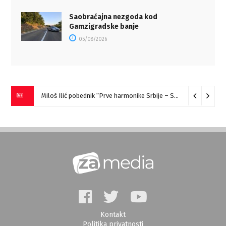
Saobraćajna nezgoda kod
Gamzigradske banje
05/08/2026
Miloš Ilić pobednik “Prve harmonike Srbije – Sokobanja” (VIDEO)
Kontakt
Politika privatnosti