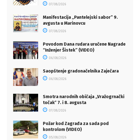
07/08/2026
Manifestacija „Pantelejski sabor” 9.
avgusta u Marinovcu
07/08/2026
Povodom Dana rudara uručene Nagrade
“Inženjer Šistek” (VIDEO)
06/08/2026
Saopštenje gradonačelnika Zaječara
06/08/2026
Smotra narodnih običaja „Vražogrnački
točakˮ 7. i 8. avgusta
07/08/2026
Požar kod Zagrađa za sada pod
kontrolom (VIDEO)
05/08/2026