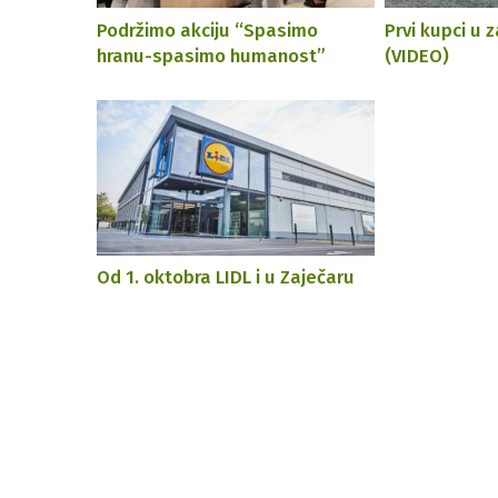
Podržimo akciju “Spasimo
Prvi kupci u 
hranu-spasimo humanost”
(VIDEO)
Od 1. oktobra LIDL i u Zaječaru