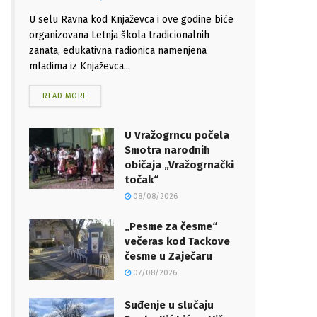
U selu Ravna kod Knjaževca i ove godine biće
organizovana Letnja škola tradicionalnih
zanata, edukativna radionica namenjena
mladima iz Knjaževca...
READ MORE
U Vražogrncu počela
Smotra narodnih
običaja „Vražogrnački
točak“
08/08/2026
„Pesme za česme“
večeras kod Tackove
česme u Zaječaru
07/08/2026
Suđenje u slučaju