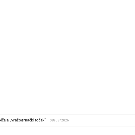
ičaja „Vražogrnački točak“
08/08/2026