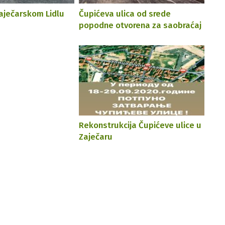
zaječarskom Lidlu
Čupićеva ulica od srede
popodne otvorena za saobraćaj
Rеkonstrukcija Čupićеvе ulicе u
Zajеčaru