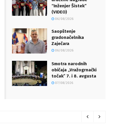
“Inženjer Šistek”
(VIDEO)
06/08/2026
Saopštenje
gradonačelnika
Zaječara
06/08/2026
Smotra narodnih
običaja „Vražogrnački
točakˮ 7. i 8. avgusta
07/08/2026