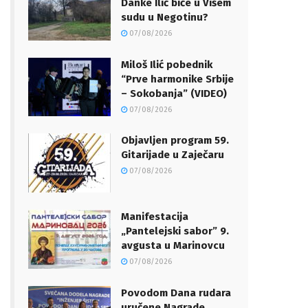
Danke Ilić biće u Višem
sudu u Negotinu?
07/08/2026
Miloš Ilić pobednik
“Prve harmonike Srbije
– Sokobanja” (VIDEO)
07/08/2026
Objavljen program 59.
Gitarijade u Zaječaru
07/08/2026
Manifestacija
„Pantelejski sabor” 9.
avgusta u Marinovcu
07/08/2026
Povodom Dana rudara
uručene Nagrade