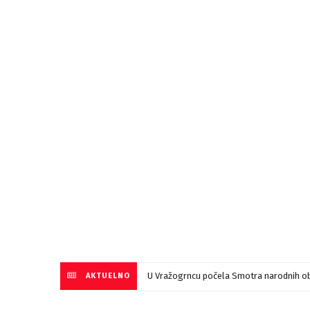
U Vražogrncu počela Smotra narodnih ob
AKTUELNO