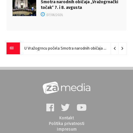
Smotra narodnih običaja „Vražogrnački
točakˮ 7. i 8. avgusta
07/08/2026
U Vražogrncu počela Smotra narodnih običaja „Vražogrnački točak“
Kontakt
Politika privatnosti
Impresum