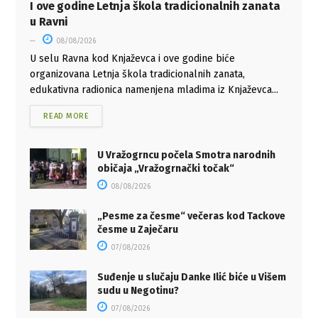
I ove godine Letnja škola tradicionalnih zanata
u Ravni
08/08/2026
U selu Ravna kod Knjaževca i ove godine biće
organizovana Letnja škola tradicionalnih zanata,
edukativna radionica namenjena mladima iz Knjaževca...
READ MORE
U Vražogrncu počela Smotra narodnih
običaja „Vražogrnački točak“
08/08/2026
„Pesme za česme“ večeras kod Tackove
česme u Zaječaru
07/08/2026
Suđenje u slučaju Danke Ilić biće u Višem
sudu u Negotinu?
07/08/2026