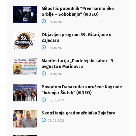
Miloš Ilić pobednik “Prve harmonike
Srbije – Sokobanja” (VIDEO)
07/08/2026
Objavljen program 59. Gitarijade u
Zaječaru
07/08/2026
Manifestacija „Pantelejski sabor” 9.
avgusta u Marinovcu
07/08/2026
Povodom Dana rudara uručene Nagrade
“Inženjer Šistek” (VIDEO)
06/08/2026
Saopštenje gradonačelnika Zaječara
06/08/2026