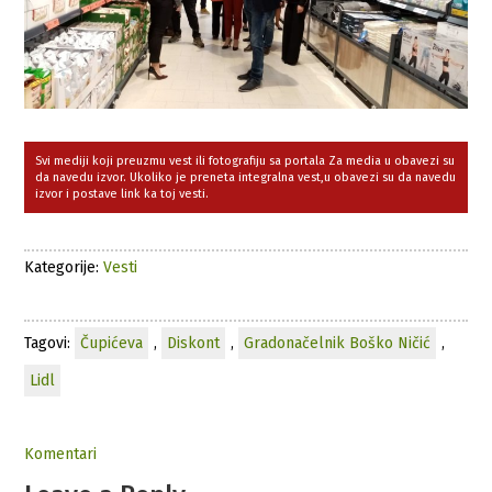
Svi mediji koji preuzmu vest ili fotografiju sa portala Za media u obavezi su
da navedu izvor. Ukoliko je preneta integralna vest,u obavezi su da navedu
izvor i postave link ka toj vesti.
Kategorije:
Vesti
Tagovi:
Čupićeva
,
Diskont
,
Gradonačelnik Boško Ničić
,
Lidl
Komentari