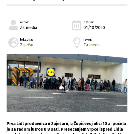
autor:
datum:
Za media
01/10/2020
lokacija:
izvor:
Zaječar
Za media
Prva Lidl prodavnica u Zaječaru, u Čupićevoj ulici 10 a, počela
je sa radom jutros u 8 sati. Presecanjem vrpce ispred Lidla