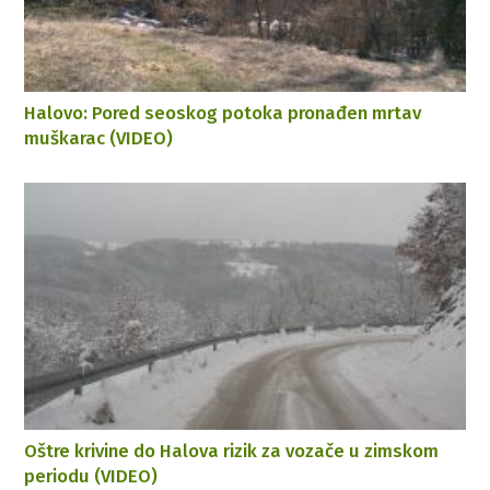
Halovo: Pored seoskog potoka pronađen mrtav
muškarac (VIDEO)
Oštre krivine do Halova rizik za vozače u zimskom
periodu (VIDEO)