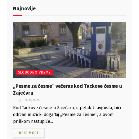
Najnovije
SLOBODNO VREME
„Pesme za česme“ večeras kod Tackove česme u
Zaječaru
07/08/2026
Kod Tackove česme u Zaječaru, u petak 7. avgusta, biće
održan muzički događaj „Pesme za česme“, a ovom
prilikom nastupiće...
READ MORE