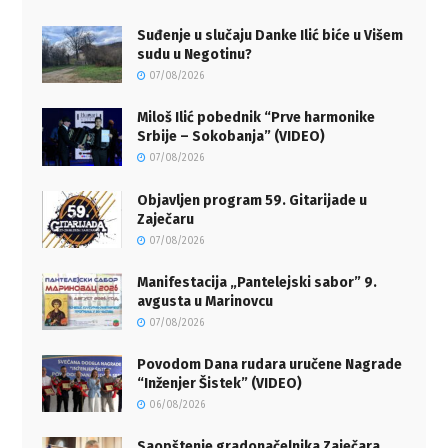
Suđenje u slučaju Danke Ilić biće u Višem
sudu u Negotinu?
07/08/2026
Miloš Ilić pobednik “Prve harmonike
Srbije – Sokobanja” (VIDEO)
07/08/2026
Objavljen program 59. Gitarijade u
Zaječaru
07/08/2026
Manifestacija „Pantelejski sabor” 9.
avgusta u Marinovcu
07/08/2026
Povodom Dana rudara uručene Nagrade
“Inženjer Šistek” (VIDEO)
06/08/2026
Saopštenje gradonačelnika Zaječara