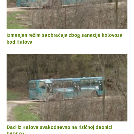
Izmenjen režim saobraćaja zbog sanacije kolovoza
kod Halova
Đaci iz Halova svakodnevno na rizičnoj deonici