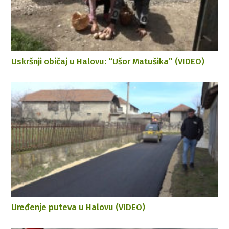
Uskršnji običaj u Halovu: “Ušor Matušika” (VIDEO)
Uređenje puteva u Halovu (VIDEO)