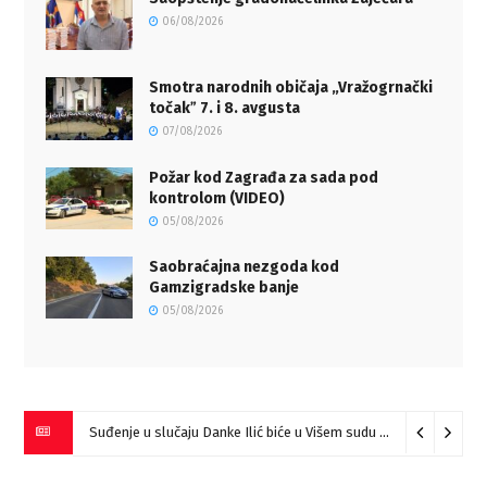
06/08/2026
Smotra narodnih običaja „Vražogrnački
točakˮ 7. i 8. avgusta
07/08/2026
Požar kod Zagrađa za sada pod
kontrolom (VIDEO)
05/08/2026
Saobraćajna nezgoda kod
Gamzigradske banje
05/08/2026
Miloš Ilić pobednik “Prve harmonike Srbije – Sokobanja” (VIDEO)
Suđenje u slučaju Danke Ilić biće u Višem sudu u Negotinu?