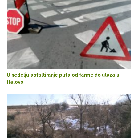
U nedelju asfaltiranje puta od farme do ulaza u
Halovo