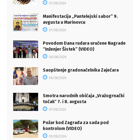
07/08/2026
Manifestacija „Pantelejski sabor” 9.
avgusta u Marinovcu
07/08/2026
Povodom Dana rudara uručene Nagrade
“Inženjer Šistek” (VIDEO)
06/08/2026
Saopštenje gradonačelnika Zaječara
06/08/2026
Smotra narodnih običaja „Vražogrnački
točakˮ 7. i 8. avgusta
07/08/2026
Požar kod Zagrađa za sada pod
kontrolom (VIDEO)
05/08/2026