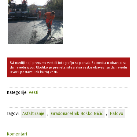
Svi mediji koji preuzmu vest ili fotografiju sa portala Za media u obavezi su
da navedu izvor. Ukoliko je preneta integralna vest,u obavezi su da navedu
izvor i postave link ka toj vesti.
Kategorije:
Vesti
Tagovi:
Asfaltiranje
,
Gradonačelnik Boško Ničić
,
Halovo
Komentari