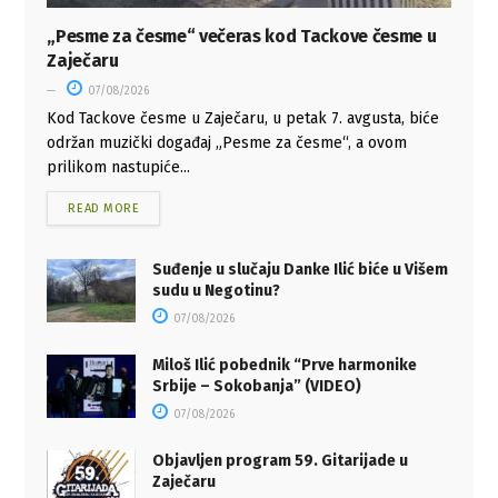
„Pesme za česme“ večeras kod Tackove česme u
Zaječaru
07/08/2026
Kod Tackove česme u Zaječaru, u petak 7. avgusta, biće
održan muzički događaj „Pesme za česme“, a ovom
prilikom nastupiće...
READ MORE
Suđenje u slučaju Danke Ilić biće u Višem
sudu u Negotinu?
07/08/2026
Miloš Ilić pobednik “Prve harmonike
Srbije – Sokobanja” (VIDEO)
07/08/2026
Objavljen program 59. Gitarijade u
Zaječaru