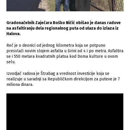
Gradonačelnik Zaječara Boško Ničić obišao je danas radove
na asfaltiranju dela regionalnog puta od ulaza do izlaza iz
Halova.
Reč je o deonici od jednog kilometra koja se potpuno
presvlači novim slojem asfalta u širini od 4 i po metra. Asfaltira
se i 550 metara kvadratnih platoa kod Doma kulture u ovom
selu.
Izvodjač radova je Štrabag a vrednost investicije koja se
realizuje u saradnji sa Republičkom direkcijom za puteve je 7
miliona dinara.