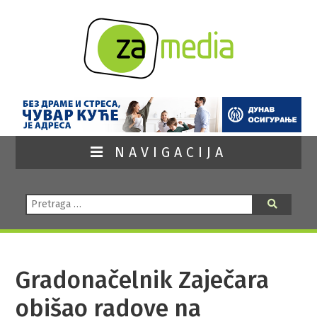
NAVIGACIJA
Pretraga:
Pretraga
Gradonačelnik Zaječara
obišao radove na