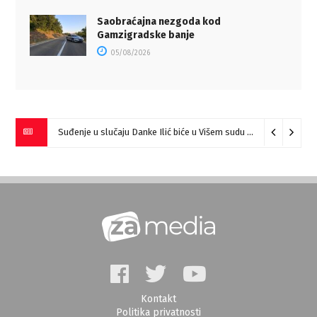
Saobraćajna nezgoda kod
Gamzigradske banje
05/08/2026
Miloš Ilić pobednik “Prve harmonike Srbije – Sokobanja” (VIDEO)
Suđenje u slučaju Danke Ilić biće u Višem sudu u Negotinu?
Kontakt
Politika privatnosti