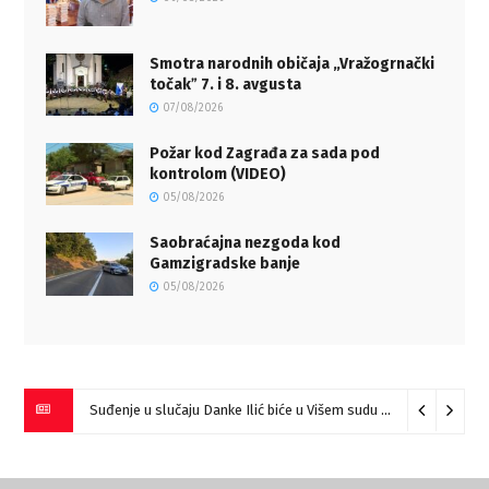
Smotra narodnih običaja „Vražogrnački
točakˮ 7. i 8. avgusta
07/08/2026
Požar kod Zagrađa za sada pod
kontrolom (VIDEO)
05/08/2026
Saobraćajna nezgoda kod
Gamzigradske banje
05/08/2026
Miloš Ilić pobednik “Prve harmonike Srbije – Sokobanja” (VIDEO)