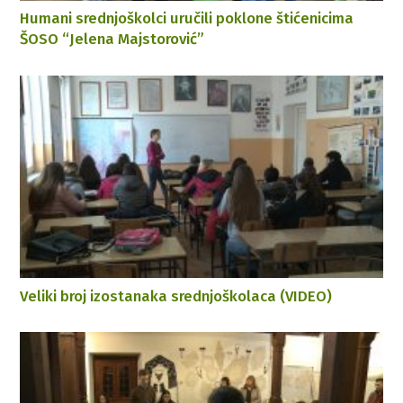
Humani srednjoškolci uručili poklone štićenicima
ŠOSO “Jelena Majstorović”
Veliki broj izostanaka srednjoškolaca (VIDEO)