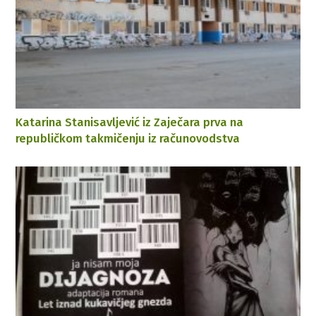
Katarina Stanisavljević iz Zaječara prva na
republičkom takmičenju iz računovodstva