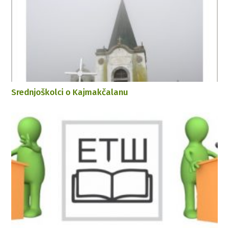
Srednjoškolci o Kajmakčalanu