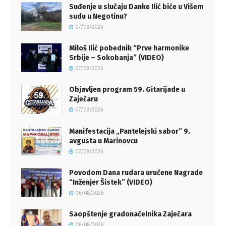
Suđenje u slučaju Danke Ilić biće u Višem
sudu u Negotinu?
07/08/2026
Miloš Ilić pobednik “Prve harmonike
Srbije – Sokobanja” (VIDEO)
07/08/2026
Objavljen program 59. Gitarijade u
Zaječaru
07/08/2026
Manifestacija „Pantelejski sabor” 9.
avgusta u Marinovcu
07/08/2026
Povodom Dana rudara uručene Nagrade
“Inženjer Šistek” (VIDEO)
06/08/2026
Saopštenje gradonačelnika Zaječara
06/08/2026