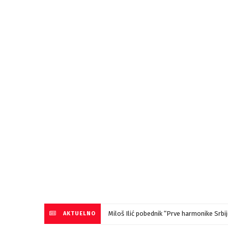
Miloš Ilić pobednik “Prve harmonike Srb
AKTUELNO