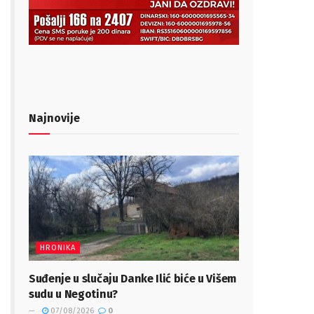
Najnovije
HRONIKA
Suđenje u slučaju Danke Ilić biće u Višem
sudu u Negotinu?
07/08/2026
0