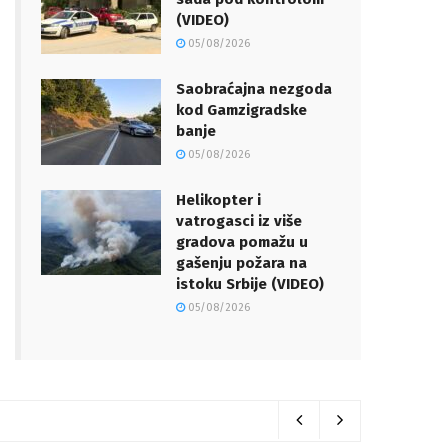
(VIDEO)
05/08/2026
Saobraćajna nezgoda
kod Gamzigradske
banje
05/08/2026
Helikopter i
vatrogasci iz više
gradova pomažu u
gašenju požara na
istoku Srbije (VIDEO)
05/08/2026