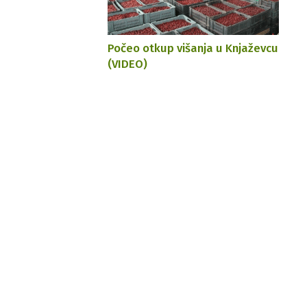
Počeo otkup višanja u Knjaževcu
(VIDEO)