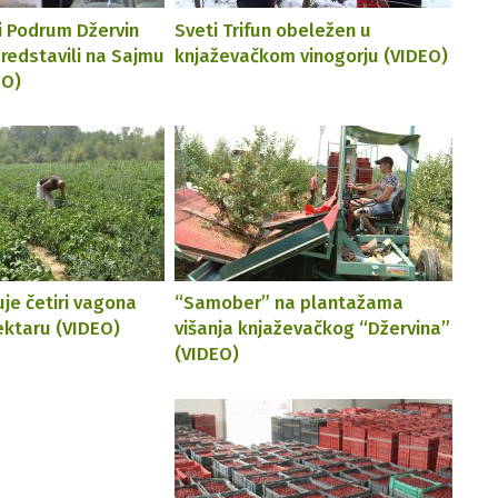
ć i Podrum Džervin
Sveti Trifun obeležen u
redstavili na Sajmu
knjaževačkom vinogorju (VIDEO)
EO)
je četiri vagona
“Samober” na plantažama
ektaru (VIDEO)
višanja knjaževačkog “Džervina”
(VIDEO)