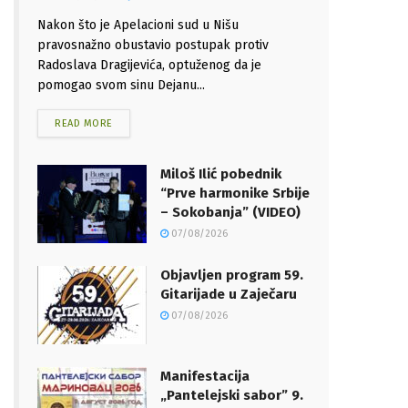
Nakon što je Apelacioni sud u Nišu
pravosnažno obustavio postupak protiv
Radoslava Dragijevića, optuženog da je
pomogao svom sinu Dejanu...
READ MORE
Miloš Ilić pobednik
“Prve harmonike Srbije
– Sokobanja” (VIDEO)
07/08/2026
Objavljen program 59.
Gitarijade u Zaječaru
07/08/2026
Manifestacija
„Pantelejski sabor” 9.