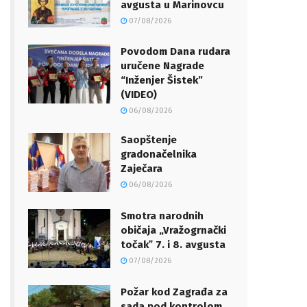
avgusta u Marinovcu
07/08/2026
Povodom Dana rudara
uručene Nagrade
“Inženjer Šistek”
(VIDEO)
06/08/2026
Saopštenje
gradonačelnika
Zaječara
06/08/2026
Smotra narodnih
običaja „Vražogrnački
točakˮ 7. i 8. avgusta
07/08/2026
Požar kod Zagrađa za
sada pod kontrolom