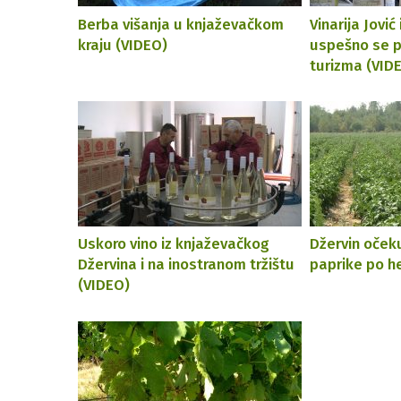
Berba višanja u knjaževačkom
Vinarija Jovi
kraju (VIDEO)
uspešno se p
turizma (VID
Uskoro vino iz knjaževačkog
Džervin očeku
Džervina i na inostranom tržištu
paprike po h
(VIDEO)