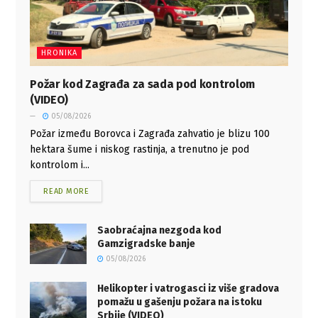
HRONIKA
Požar kod Zagrađa za sada pod kontrolom
(VIDEO)
05/08/2026
Požar između Borovca i Zagrađa zahvatio je blizu 100
hektara šume i niskog rastinja, a trenutno je pod
kontrolom i...
READ MORE
Saobraćajna nezgoda kod
Gamzigradske banje
05/08/2026
Helikopter i vatrogasci iz više gradova
pomažu u gašenju požara na istoku
Srbije (VIDEO)