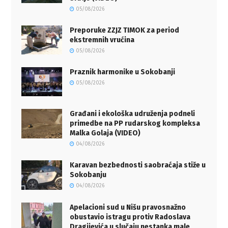
05/08/2026
Preporuke ZZJZ TIMOK za period
ekstremnih vrućina
05/08/2026
Praznik harmonike u Sokobanji
05/08/2026
Građani i ekološka udruženja podneli
primedbe na PP rudarskog kompleksa
Malka Golaja (VIDEO)
04/08/2026
Karavan bezbednosti saobraćaja stiže u
Sokobanju
04/08/2026
Apelacioni sud u Nišu pravosnažno
obustavio istragu protiv Radoslava
Dragijevića u slučaju nestanka male