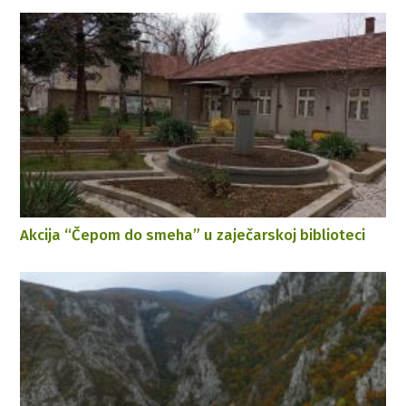
Akcija “Čepom do smeha” u zaječarskoj biblioteci