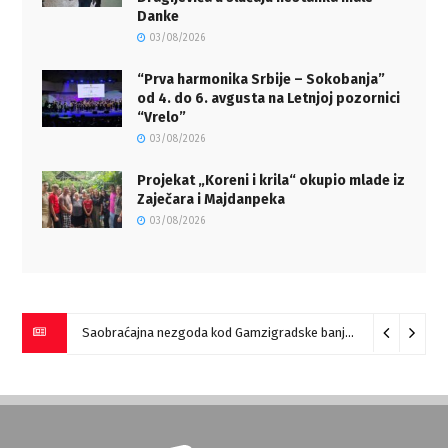
Danke
03/08/2026
“Prva harmonika Srbije – Sokobanja”
od 4. do 6. avgusta na Letnjoj pozornici
“Vrelo”
03/08/2026
Projekat „Koreni i krila“ okupio mlade iz
Zaječara i Majdanpeka
03/08/2026
Saobraćajna nezgoda kod Gamzigradske banje
05/08/2026