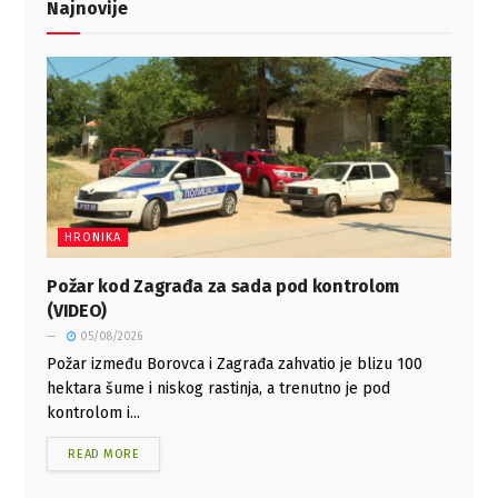
Najnovije
HRONIKA
Požar kod Zagrađa za sada pod kontrolom
(VIDEO)
05/08/2026
Požar između Borovca i Zagrađa zahvatio je blizu 100
hektara šume i niskog rastinja, a trenutno je pod
kontrolom i...
READ MORE