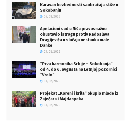
Karavan bezbednosti saobraćaja stiže u
Sokobanju
04/08/2026
Apelacioni sud u Nišu pravosnažno
obustavio istragu protiv Radoslava
Dragijevića u slučaju nestanka male
Danke
03/08/2026
“Prva harmonika Srbije – Sokobanja”
od 4. do 6. avgusta na Letnjoj pozornici
“Vrelo”
03/08/2026
Projekat „Koreni i krila“ okupio mlade iz
Zaječara i Majdanpeka
03/08/2026