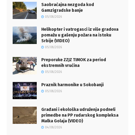
Saobraćajna nezgoda kod
Gamzigradske banje
05/08/2026
Helikopter i vatrogasci iz više gradova
pomažu u gašenju požara na istoku
Srbije (VIDEO)
05/08/2026
Preporuke ZZJZ TIMOK za period
ekstremnih vrućina
05/08/2026
Praznik harmonike u Sokobanji
05/08/2026
Građani i ekološka udruženja podneli
primedbe na PP rudarskog kompleksa
Malka Golaja (VIDEO)
04/08/2026