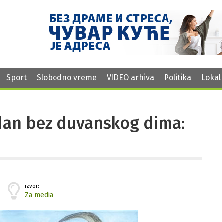
Sport
Slobodno vreme
VIDEO arhiva
Politika
Lokal
 dan bez duvanskog dima:
izvor:
Za media