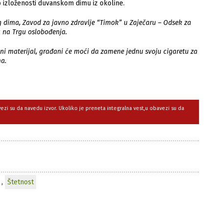
 izloženosti duvanskom dimu iz okoline.
ima, Zavod za javno zdravlje “Timok” u Zaječaru – Odsek za
u na Trgu oslobođenja.
i materijal, građani će moći da zamene jednu svoju cigaretu za
ma.
avezi su da navedu izvor. Ukoliko je preneta integralna vest,u obavezi su da
,
Štetnost