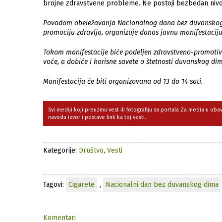
brojne zdravstvene probleme. Ne postoji bezbedan nivo
Povodom obeležavanja Nacionalnog dana bez duvanskog d
promociju zdravlja, organizuje danas javnu manifestacij
Tokom manifestacije biće podeljen zdravstveno-promotivn
voće, a dobiće i korisne savete o štetnosti duvanskog di
Manifestacija će biti organizovana od 13 do 14 sati.
Svi mediji koji preuzmu vest ili fotografiju sa portala Za media u ob
navedu izvor i postave link ka toj vesti.
Kategorije:
Društvo
,
Vesti
Tagovi:
Cigarete
,
Nacionalni dan bez duvanskog dima
Komentari