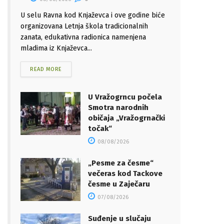
U selu Ravna kod Knjaževca i ove godine biće
organizovana Letnja škola tradicionalnih
zanata, edukativna radionica namenjena
mladima iz Knjaževca...
READ MORE
U Vražogrncu počela
Smotra narodnih
običaja „Vražogrnački
točak“
08/08/2026
„Pesme za česme“
večeras kod Tackove
česme u Zaječaru
07/08/2026
Suđenje u slučaju