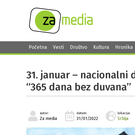
Početna
Vesti
Društvo
Kultura
Hronika
31. januar – nacionalni
“365 dana bez duvana”
autor:
datum:
lokacija:
Za media
31/01/2022
Srbija