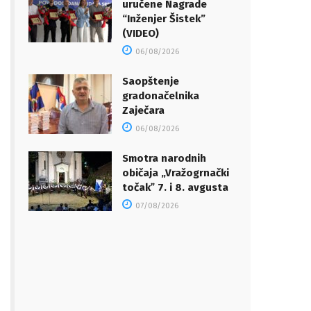
uručene Nagrade
“Inženjer Šistek”
(VIDEO)
06/08/2026
Saopštenje
gradonačelnika
Zaječara
06/08/2026
Smotra narodnih
običaja „Vražogrnački
točakˮ 7. i 8. avgusta
07/08/2026