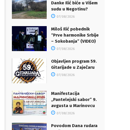
Danke Ilić biće u Višem
sudu u Negotinu?
07/08/2026
Miloš Ilić pobednik
“Prve harmonike Srbije
– Sokobanja” (VIDEO)
07/08/2026
Objavljen program 59.
Gitarijade u Zaječaru
07/08/2026
Manifestacija
„Pantelejski sabor” 9.
avgusta u Marinovcu
07/08/2026
Povodom Dana rudara