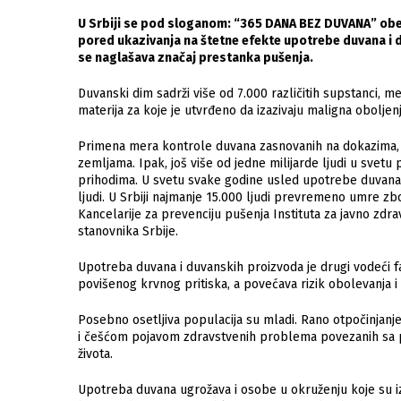
U Srbiji se pod sloganom: “365 DANA BEZ DUVANA” obel
pored ukazivanja na štetne efekte upotrebe duvana i
se naglašava značaj prestanka pušenja.
Duvanski dim sadrži više od 7.000 različitih supstanci, m
materija za koje je utvrđeno da izazivaju maligna oboljenj
Primena mera kontrole duvana zasnovanih na dokazima, 
zemljama. Ipak, još više od jedne milijarde ljudi u svetu 
prihodima. U svetu svake godine usled upotrebe duvan
ljudi. U Srbiji najmanje 15.000 ljudi prevremeno umre zbo
Kancelarije za prevenciju pušenja Instituta za javno zdr
stanovnika Srbije.
Upotreba duvana i duvanskih proizvoda je drugi vodeći f
povišenog krvnog pritiska, a povećava rizik obolevanja i 
Posebno osetljiva populacija su mladi. Rano otpočinjanj
i češćom pojavom zdravstvenih problema povezanih sa 
života.
Upotreba duvana ugrožava i osobe u okruženju koje su i