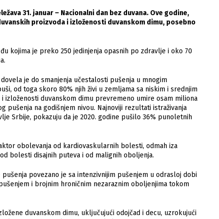
ežava 31. januar – Nacionalni dan bez duvana. Ove godine,
 duvanskih proizvoda i izloženosti duvanskom dimu, posebno
eđu kojima je preko 250 jedinjenja opasnih po zdravlje i oko 70
a.
dovela je do smanjenja učestalosti pušenja u mnogim
puši, od toga skoro 80% njih živi u zemljama sa niskim i srednjim
a i izloženosti duvanskom dimu prevremeno umire osam miliona
g pušenja na godišnjem nivou. Najnoviji rezultati istraživanja
avlje Srbije, pokazuju da je 2020. godine pušilo 36% punoletnih
aktor obolevanja od kardiovaskularnih bolesti, odmah iza
od bolesti disajnih puteva i od malignih oboljenja.
e pušenja povezano je sa intenzivnijim pušenjem u odrasloj dobi
pušenjem i brojnim hroničnim nezaraznim oboljenjima tokom
zložene duvanskom dimu, uključujući odojčad i decu, uzrokujući