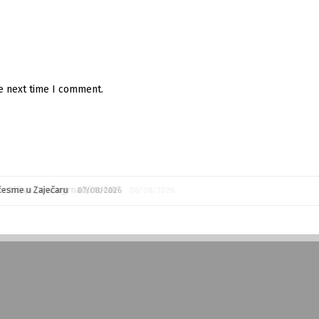
he next time I comment.
česme u Zaječaru
07/08/2026