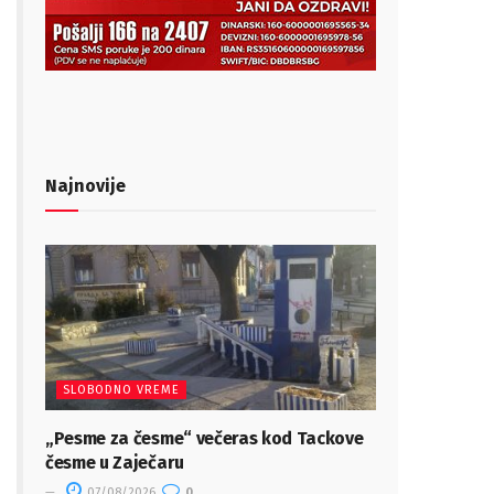
Najnovije
SLOBODNO VREME
„Pesme za česme“ večeras kod Tackove
česme u Zaječaru
07/08/2026
0