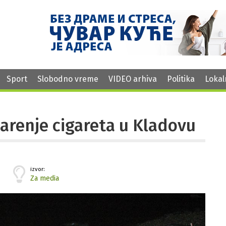
Sport
Slobodno vreme
VIDEO arhiva
Politika
Lokal
čarenje cigareta u Kladovu
izvor:
Za media