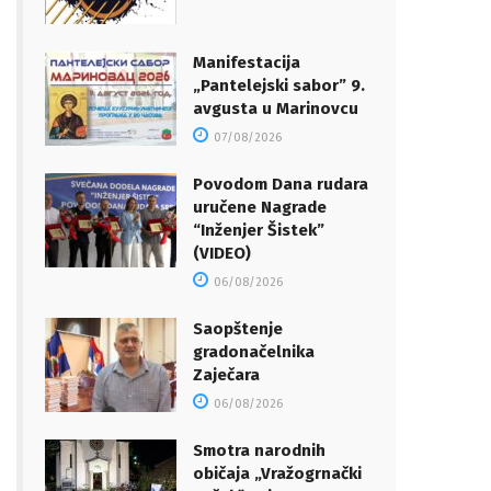
Manifestacija
„Pantelejski sabor” 9.
avgusta u Marinovcu
07/08/2026
Povodom Dana rudara
uručene Nagrade
“Inženjer Šistek”
(VIDEO)
06/08/2026
Saopštenje
gradonačelnika
Zaječara
06/08/2026
Smotra narodnih
običaja „Vražogrnački