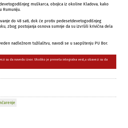
etdevetogodišnjeg muškarca, obojica iz okoline Kladova, kako
u Rumuniju.
žavanje do 48 sati, dok će protiv pedesetdevetogodišnjeg
ku, zbog postojanja osnova sumnje da su izvršili krivična dela
roveden nadležnom tužilaštvu, navodi se u saopštenju PU Bor.
avezi su da navedu izvor. Ukoliko je preneta integralna vest,u obavezi su da
mčarenje