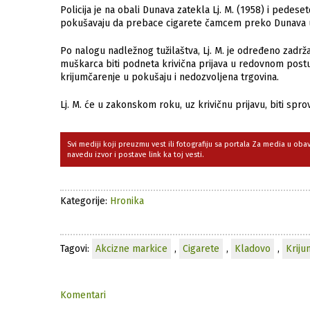
Policija je na obali Dunava zatekla Lj. M. (1958) i pedes
pokušavaju da prebace cigarete čamcem preko Dunava 
Po nalogu nadležnog tužilaštva, Lj. M. je određeno zadr
muškarca biti podneta krivična prijava u redovnom postu
krijumčarenje u pokušaju i nedozvoljena trgovina.
Lj. M. će u zakonskom roku, uz krivičnu prijavu, biti sp
Svi mediji koji preuzmu vest ili fotografiju sa portala Za media u ob
navedu izvor i postave link ka toj vesti.
Kategorije:
Hronika
Tagovi:
Akcizne markice
,
Cigarete
,
Kladovo
,
Kriju
Komentari