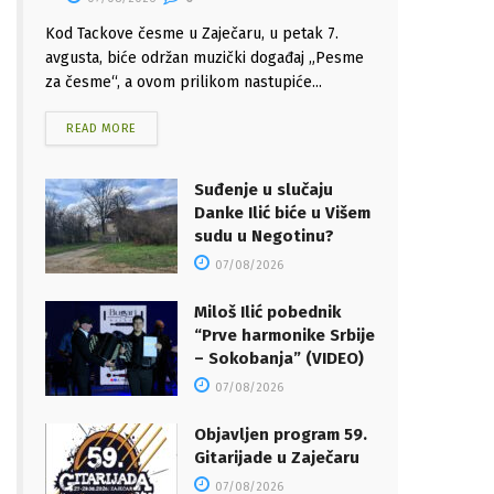
Kod Tackove česme u Zaječaru, u petak 7.
avgusta, biće održan muzički događaj „Pesme
za česme“, a ovom prilikom nastupiće...
READ MORE
Suđenje u slučaju
Danke Ilić biće u Višem
sudu u Negotinu?
07/08/2026
Miloš Ilić pobednik
“Prve harmonike Srbije
– Sokobanja” (VIDEO)
07/08/2026
Objavljen program 59.
Gitarijade u Zaječaru
07/08/2026