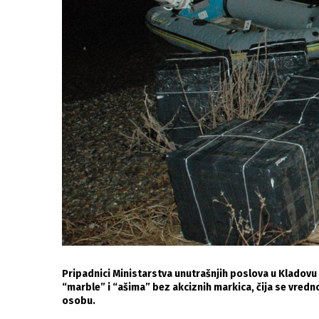
Pripadnici Ministarstva unutrašnjih poslova u Kladovu 
“marble” i “ašima” bez akciznih markica, čija se vredno
osobu.