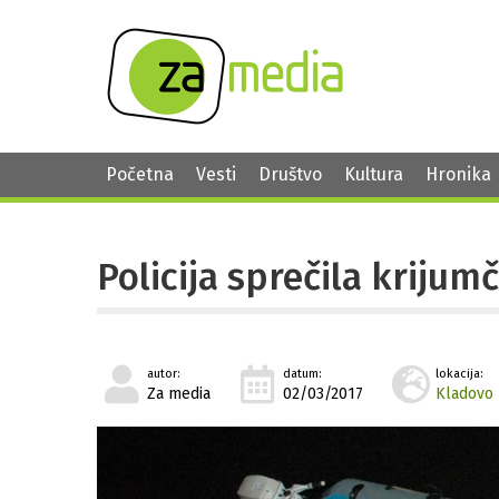
Početna
Vesti
Društvo
Kultura
Hronika
Policija sprečila krijum
autor:
datum:
lokacija:
Za media
02/03/2017
Kladovo