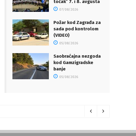
točakˮ 7. i 8. avgusta
07/08/2026
Požar kod Zagrađa za
sada pod kontrolom
(VIDEO)
05/08/2026
Saobraćajna nezgoda
kod Gamzigradske
banje
05/08/2026