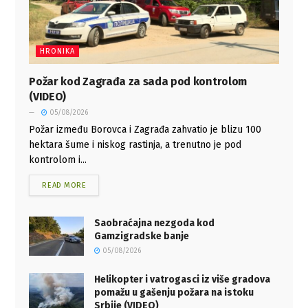
HRONIKA
Požar kod Zagrađa za sada pod kontrolom
(VIDEO)
05/08/2026
Požar između Borovca i Zagrađa zahvatio je blizu 100
hektara šume i niskog rastinja, a trenutno je pod
kontrolom i...
READ MORE
Saobraćajna nezgoda kod
Gamzigradske banje
05/08/2026
Helikopter i vatrogasci iz više gradova
pomažu u gašenju požara na istoku
Srbije (VIDEO)