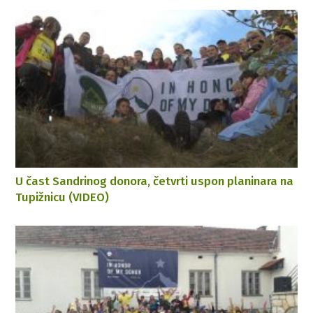
U čast Sandrinog donora, četvrti uspon planinara na
Tupižnicu (VIDEO)