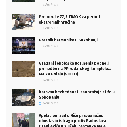
05/08/2026
Preporuke ZZJZ TIMOK za period
ekstremnih vrućina
05/08/2026
Praznik harmonike u Sokobanji
05/08/2026
Građani i ekološka udruženja podneli
primedbe na PP rudarskog kompleksa
Malka Golaja (VIDEO)
04/08/2026
Karavan bezbednosti saobraćaja stiže u
Sokobanju
04/08/2026
Apelacioni sud u Nišu pravosnažno
obustavio istragu protiv Radoslava
Dragijevića u slučaju nestanka male