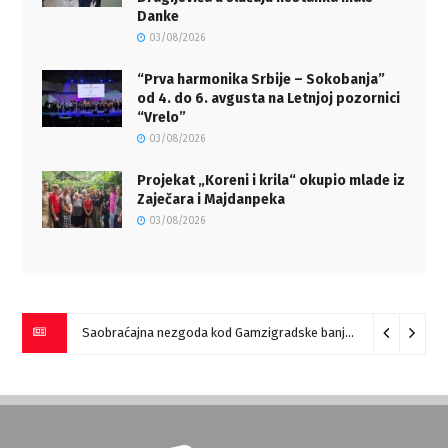
Danke
03/08/2026
“Prva harmonika Srbije – Sokobanja”
od 4. do 6. avgusta na Letnjoj pozornici
“Vrelo”
03/08/2026
Projekat „Koreni i krila“ okupio mlade iz
Zaječara i Majdanpeka
03/08/2026
Saobraćajna nezgoda kod Gamzigradske banje
05/08/2026