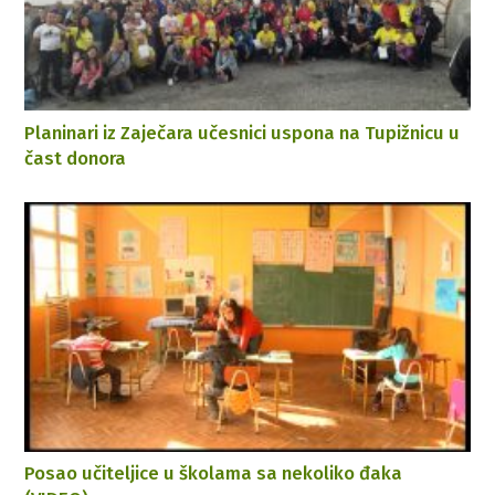
Planinari iz Zaječara učesnici uspona na Tupižnicu u
čast donora
Posao učiteljice u školama sa nekoliko đaka