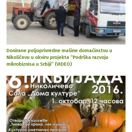
Donirane poljoprivredne mašine domaćinstvu u
Nikoličevu u okviru projekta “Podrška razvoju
mikrobiznisa u Srbiji” (VIDEO)