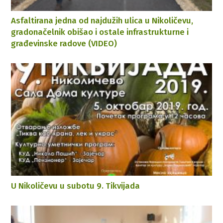
Asfaltirana jedna od najdužih ulica u Nikoličevu,
gradonačelnik obišao i ostale infrastrukturne i
građevinske radove (VIDEO)
U Nikoličevu u subotu 9. Tikvijada