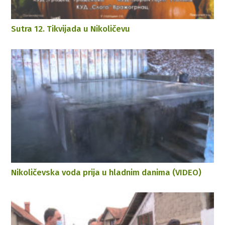
Sutra 12. Tikvijada u Nikoličevu
Nikoličevska voda prija u hladnim danima (VIDEO)