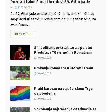
Poznati takmičarski bendovi 59. Gitarijade
10/08/2026
Do 59. Gitarijade ostalo je još 17 dana, a nakon što su
saopšteni učesnici u revijalnom delu manifestacije, na
zvaničnom...
READ MORE
Simboličan povratak cara u palatu:
Predstava “Galerije” na Romulijani
10/08/2026
Prskanje komaraca u utorak i sredu
10/08/2026
Prajd karavan na zaječarskom Trgu
oslobođenja
10/08/2026
Sokobanja najtraženija destinacija za