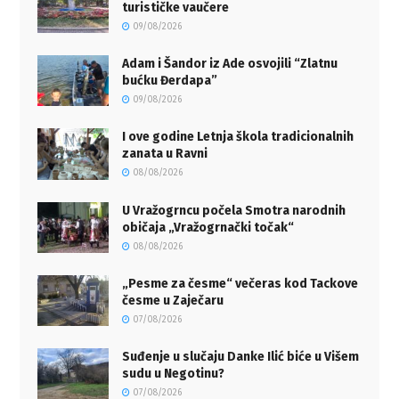
turističke vaučere
09/08/2026
Adam i Šandor iz Ade osvojili “Zlatnu
bućku Đerdapa”
09/08/2026
I ove godine Letnja škola tradicionalnih
zanata u Ravni
08/08/2026
U Vražogrncu počela Smotra narodnih
običaja „Vražogrnački točak“
08/08/2026
„Pesme za česme“ večeras kod Tackove
česme u Zaječaru
07/08/2026
Suđenje u slučaju Danke Ilić biće u Višem
sudu u Negotinu?
07/08/2026