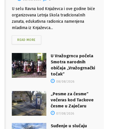
U selu Ravna kod Knjaževca i ove godine biće
organizovana Letnja škola tradicionalnih
zanata, edukativna radionica namenjena
mladima iz Knjaževca...
READ MORE
U Vražogrncu počela
Smotra narodnih
običaja „Vražogrnački
točak“
08/08/2026
„Pesme za česme“
večeras kod Tackove
česme u Zaječaru
07/08/2026
Suđenje u slučaju