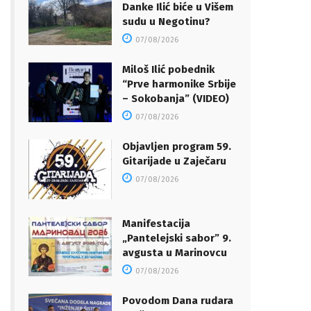
Danke Ilić biće u Višem
sudu u Negotinu?
07/08/2026
Miloš Ilić pobednik
“Prve harmonike Srbije
– Sokobanja” (VIDEO)
07/08/2026
Objavljen program 59.
Gitarijade u Zaječaru
07/08/2026
Manifestacija
„Pantelejski sabor” 9.
avgusta u Marinovcu
07/08/2026
Povodom Dana rudara