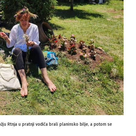
ju Rtnja u pratnji vodiča brali planinsko bilje, a potom se
.