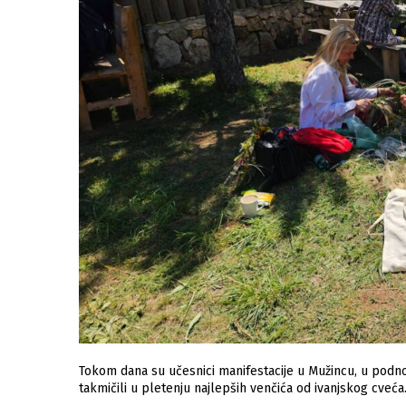
Tokom dana su učesnici manifestacije u Mužincu, u podnož
takmičili u pletenju najlepših venčića od ivanjskog cveća