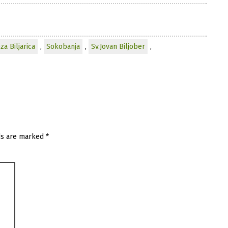
za Biljarica
,
Sokobanja
,
Sv.Jovan Biljober
,
ds are marked
*