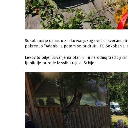
Sokobanja je danas u znaku ivanjskog cveća i svečanosti
pokrenuo “Adonis” a potom se pridružili TO Sokobanja, K
Lekovito bilje, uživanje na planini i u narodnoj tradiciji č
ljubitelje prirode iz svih krajeva Srbije.