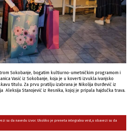
entrom Sokobanje, bogatim kultiurno-umetničkim programom i
nica Vasić iz Sokobanje, koja je u koverti izvukla ivanjsko
skavu titulu. Za prvu pratilju izabrana je Nikolija Đurđević iz
ja Aleksija Stanojević iz Resnika, kojoj je pripala hajdučka trava.
avezi su da navedu izvor. Ukoliko je preneta integralna vest,u obavezi su da