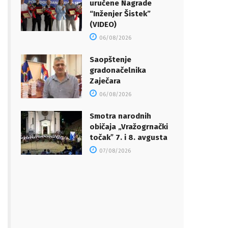
uručene Nagrade
“Inženjer Šistek”
(VIDEO)
06/08/2026
Saopštenje
gradonačelnika
Zaječara
06/08/2026
Smotra narodnih
običaja „Vražogrnački
točakˮ 7. i 8. avgusta
07/08/2026