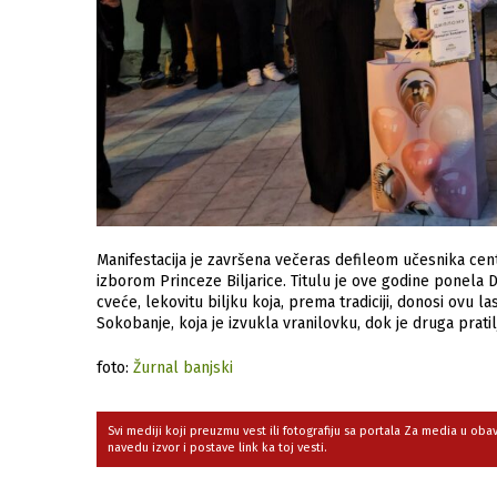
Manifestacija je završena večeras defileom učesnika c
izborom Princeze Biljarice. Titulu je ove godine ponela Da
cveće, lekovitu biljku koja, prema tradiciji, donosi ovu la
Sokobanje, koja je izvukla vranilovku, dok je druga pratil
foto:
Žurnal banjski
Svi mediji koji preuzmu vest ili fotografiju sa portala Za media u ob
navedu izvor i postave link ka toj vesti.