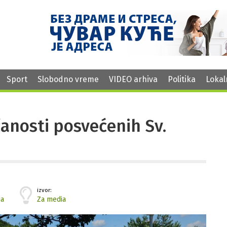
Sport
Slobodno vreme
VIDEO arhiva
Politika
Lokal
anosti posvećenih Sv.
izvor:
ja
Za media