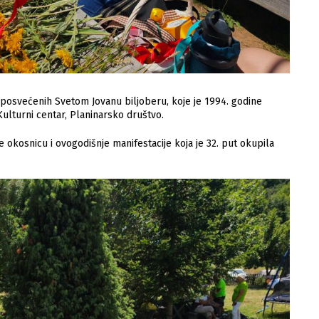
 posvećenih Svetom Jovanu biljoberu, koje je 1994. godine
ulturni centar, Planinarsko društvo.
ine okosnicu i ovogodišnje manifestacije koja je 32. put okupila