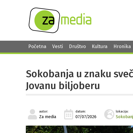
Početna
Vesti
Društvo
Kultura
Hronika
Sokobanja u znaku sveč
Jovanu biljoberu
autor:
datum:
lokacija:
Za media
07/07/2026
Sokoban