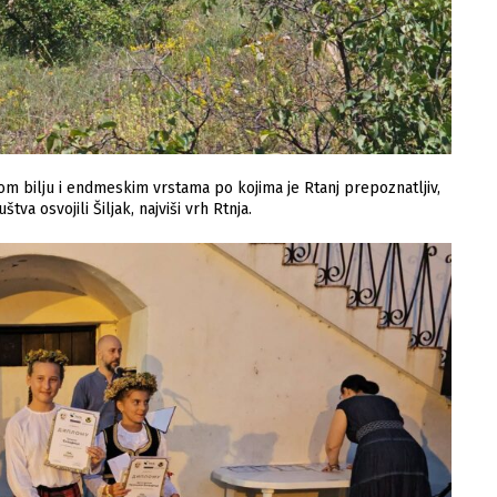
om bilju i endmeskim vrstama po kojima je Rtanj prepoznatljiv,
va osvojili Šiljak, najviši vrh Rtnja.