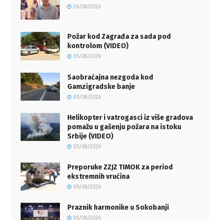
06/08/2026
Požar kod Zagrađa za sada pod
kontrolom (VIDEO)
05/08/2026
Saobraćajna nezgoda kod
Gamzigradske banje
05/08/2026
Helikopter i vatrogasci iz više gradova
pomažu u gašenju požara na istoku
Srbije (VIDEO)
05/08/2026
Preporuke ZZJZ TIMOK za period
ekstremnih vrućina
05/08/2026
Praznik harmonike u Sokobanji
05/08/2026