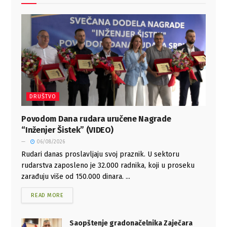
DRUŠTVO
Povodom Dana rudara uručene Nagrade
“Inženjer Šistek” (VIDEO)
06/08/2026
Rudari danas proslavljaju svoj praznik. U sektoru
rudarstva zaposleno je 32.000 radnika, koji u proseku
zarađuju više od 150.000 dinara. ...
READ MORE
Saopštenje gradonačelnika Zaječara