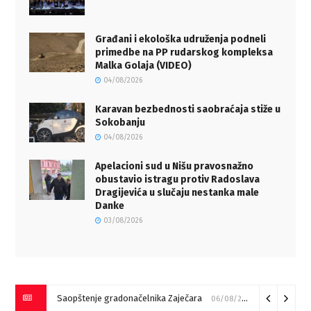
Građani i ekološka udruženja podneli
primedbe na PP rudarskog kompleksa
Malka Golaja (VIDEO)
04/08/2026
Karavan bezbednosti saobraćaja stiže u
Sokobanju
04/08/2026
Apelacioni sud u Nišu pravosnažno
obustavio istragu protiv Radoslava
Dragijevića u slučaju nestanka male
Danke
03/08/2026
Saopštenje gradonačelnika Zaječara
06/08/2026