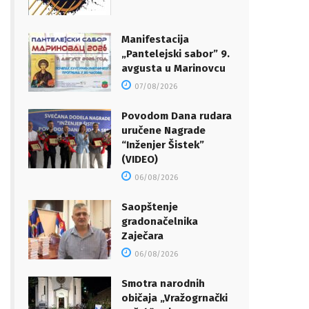
Manifestacija
„Pantelejski sabor” 9.
avgusta u Marinovcu
07/08/2026
Povodom Dana rudara
uručene Nagrade
“Inženjer Šistek”
(VIDEO)
06/08/2026
Saopštenje
gradonačelnika
Zaječara
06/08/2026
Smotra narodnih
običaja „Vražogrnački