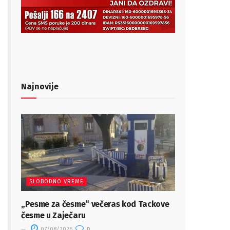
Najnovije
SLOBODNO VREME
„Pesme za česme“ večeras kod Tackove
česme u Zaječaru
07/08/2026
0