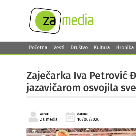
Početna
Vesti
Društvo
Kultura
Hronika
Zaječarka Iva Petrović 
jazavičarom osvojila sve
autor:
datum:
Za media
10/06/2026