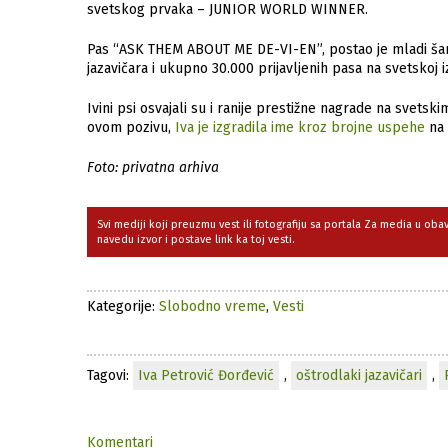
svetskog prvaka – JUNIOR WORLD WINNER.
Pas “ASK THEM ABOUT ME DE-VI-EN”, postao je mladi šamp
jazavičara i ukupno 30.000 prijavljenih pasa na svetskoj i
Ivini psi osvajali su i ranije prestižne nagrade na svet
ovom pozivu,
Iva je izgradila ime kroz brojne uspehe
na 
Foto: privatna arhiva
Svi mediji koji preuzmu vest ili fotografiju sa portala Za media u ob
navedu izvor i postave link ka toj vesti.
Kategorije:
Slobodno vreme
,
Vesti
Tagovi:
Iva Petrović Đorđević
,
oštrodlaki jazavičari
,
Komentari