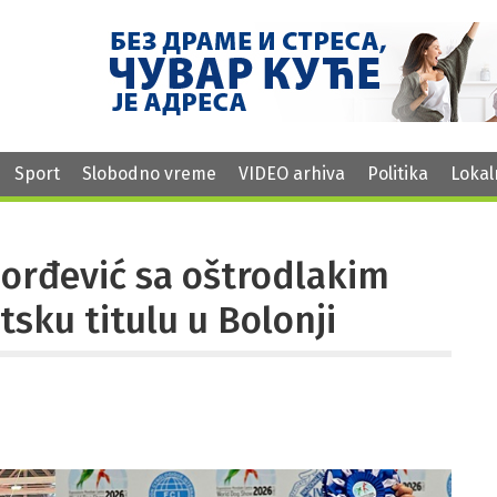
Sport
Slobodno vreme
VIDEO arhiva
Politika
Lokal
Đorđević sa oštrodlakim
tsku titulu u Bolonji