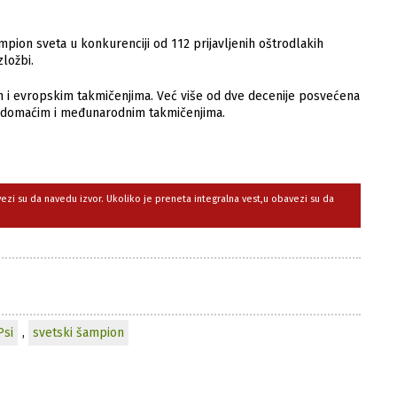
ion sveta u konkurenciji od 112 prijavljenih oštrodlakih
zložbi.
skim i evropskim takmičenjima. Već više od dve decenije posvećena
domaćim i međunarodnim takmičenjima.
avezi su da navedu izvor. Ukoliko je preneta integralna vest,u obavezi su da
Psi
,
svetski šampion