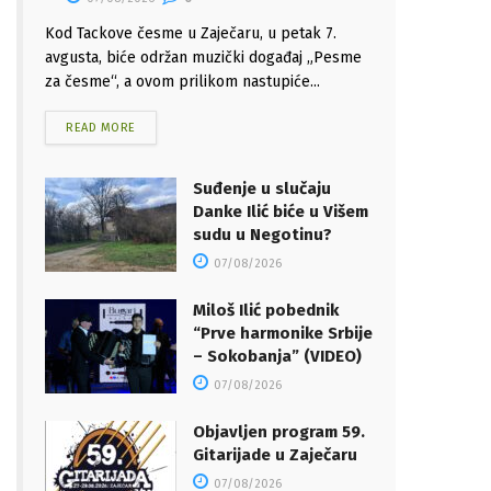
Kod Tackove česme u Zaječaru, u petak 7.
avgusta, biće održan muzički događaj „Pesme
za česme“, a ovom prilikom nastupiće...
READ MORE
Suđenje u slučaju
Danke Ilić biće u Višem
sudu u Negotinu?
07/08/2026
Miloš Ilić pobednik
“Prve harmonike Srbije
– Sokobanja” (VIDEO)
07/08/2026
Objavljen program 59.
Gitarijade u Zaječaru
07/08/2026