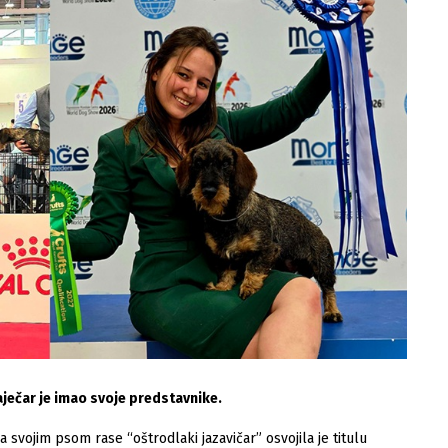
 Zaječar je imao svoje predstavnike.
 svojim psom rase “oštrodlaki jazavičar” osvojila je titulu