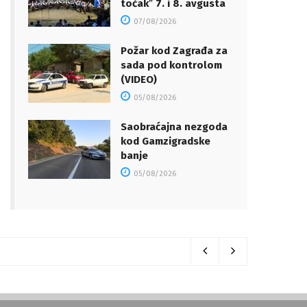
točakˮ 7. i 8. avgusta
07/08/2026
Požar kod Zagrađa za
sada pod kontrolom
(VIDEO)
05/08/2026
Saobraćajna nezgoda
kod Gamzigradske
banje
05/08/2026