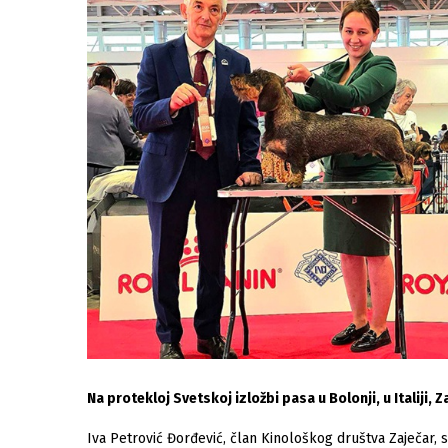
Na protekloj Svetskoj izložbi pasa u Bolonji, u Italiji,
Iva Petrović Đorđević, član Kinološkog društva Zaječar, sa