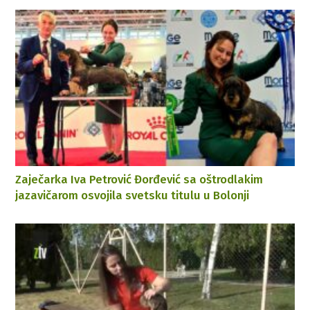
Zaječarka Iva Petrović Đorđević sa oštrodlakim
jazavičarom osvojila svetsku titulu u Bolonji