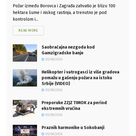
Požar između Borovca i Zagrađa zahvatio je blizu 100
hektara šume i niskog rastinja, a trenutno je pod
kontrolom i...
READ MORE
Saobraćajna nezgoda kod
Gamzigradske banje
05/08/2026
Helikopter i vatrogasci iz više gradova
pomažu u gašenju požara na istoku
Srbije (VIDEO)
05/08/2026
Preporuke ZZJZ TIMOK za period
ekstremnih vrućina
05/08/2026
Praznik harmonike u Sokobanji
05/08/2026