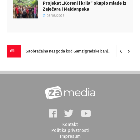
Projekat „Koreni i krila“ okupio mlade iz
Zaječara i Majdanpeka
03/08/2026
Saobraćajna nezgoda kod Gamzigradske banje
05/08/2026
Kontakt
Politika privatnosti
Impresum