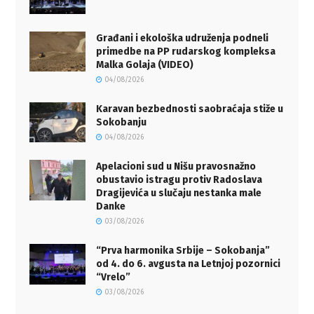
Građani i ekološka udruženja podneli
primedbe na PP rudarskog kompleksa
Malka Golaja (VIDEO)
04/08/2026
Karavan bezbednosti saobraćaja stiže u
Sokobanju
04/08/2026
Apelacioni sud u Nišu pravosnažno
obustavio istragu protiv Radoslava
Dragijevića u slučaju nestanka male
Danke
03/08/2026
“Prva harmonika Srbije – Sokobanja”
od 4. do 6. avgusta na Letnjoj pozornici
“Vrelo”
03/08/2026