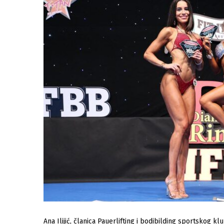
Ana Ilijić, članica Pauerlifting i bodibilding sportskog k