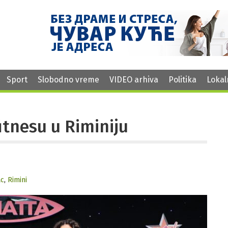
Sport
Slobodno vreme
VIDEO arhiva
Politika
Lokal
 fitnesu u Riminiju
ac
,
Rimini