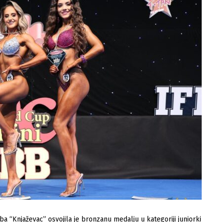
luba “Knjaževac” osvojila je bronzanu medalju u kategoriji juniorki