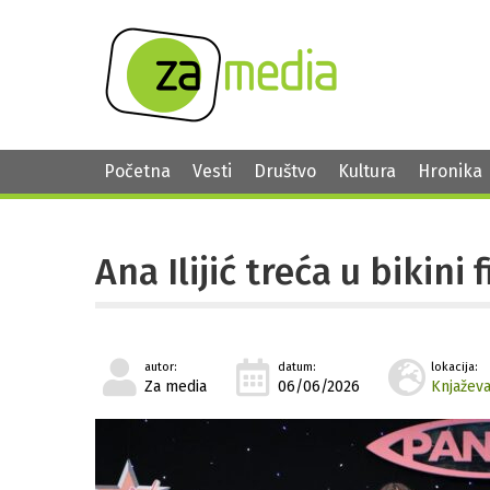
Početna
Vesti
Društvo
Kultura
Hronika
Ana Ilijić treća u bikini
autor:
datum:
lokacija:
Za media
06/06/2026
Knjažev