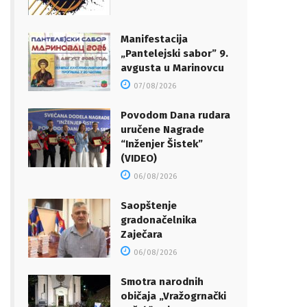
Manifestacija
„Pantelejski sabor” 9.
avgusta u Marinovcu
07/08/2026
Povodom Dana rudara
uručene Nagrade
“Inženjer Šistek”
(VIDEO)
06/08/2026
Saopštenje
gradonačelnika
Zaječara
06/08/2026
Smotra narodnih
običaja „Vražogrnački