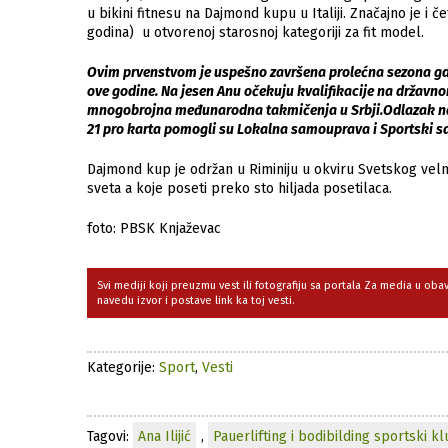
u bikini fitnesu na Dajmond kupu u Italiji. Značajno je i
godina) u otvorenoj starosnoj kategoriji za fit model.
Ovim prvenstvom je uspešno završena prolećna sezona gd
ove godine. Na jesen Anu očekuju kvalifikacije na državno
mnogobrojna međunarodna takmičenja u Srbji.Odlazak na
21 pro karta pomogli su Lokalna samouprava i Sportski s
Dajmond kup je održan u Riminiju u okviru Svetskog velne
sveta a koje poseti preko sto hiljada posetilaca.
foto: PBSK Knjaževac
Svi mediji koji preuzmu vest ili fotografiju sa portala Za media u ob
navedu izvor i postave link ka toj vesti.
Kategorije:
Sport
,
Vesti
Tagovi:
Ana Ilijić
,
Pauerlifting i bodibilding sportski k