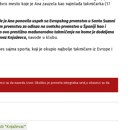
 četvro mesto koje je Ana zauzela kao najmlađa takmičarka (17
e je Ana ponovila uspeh sa Evropskog prvenstva u Santa Suzani
m prvenstvu za odlaza na svetsko prvenstvo u Španiji kao i
 ovo prestižno međunarodno takmičenje na kome je dodeljena
avez Knjaževca,
navode u klubu.
s sajma sporta, koji je okupio najbolje takmičare iz Evrope i
avezi su da navedu izvor. Ukoliko je preneta integralna vest,u obavezi su da
lub "Knjaževac"