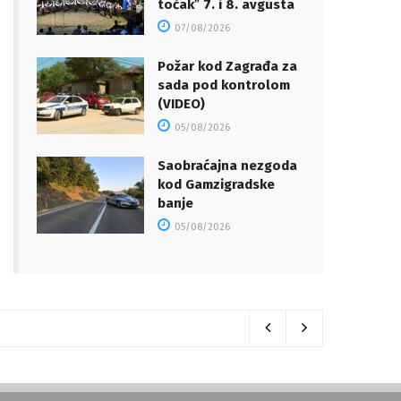
točakˮ 7. i 8. avgusta
07/08/2026
Požar kod Zagrađa za
sada pod kontrolom
(VIDEO)
05/08/2026
Saobraćajna nezgoda
kod Gamzigradske
banje
05/08/2026