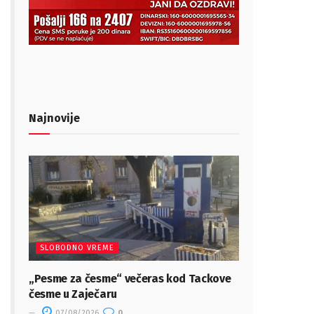
Najnovije
SLOBODNO VREME
„Pesme za česme“ večeras kod Tackove
česme u Zaječaru
07/08/2026
0