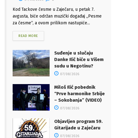
Kod Tackove česme u Zaječaru, u petak 7.
avgusta, biće održan muzički događaj „Pesme
za česme“, a ovom prilikom nastupiće...
READ MORE
Suđenje u slučaju
Danke Ilić biće u Višem
sudu u Negotinu?
07/08/2026
Miloš Ilić pobednik
“Prve harmonike Srbije
– Sokobanja” (VIDEO)
07/08/2026
Objavljen program 59.
Gitarijade u Zaječaru
07/08/2026