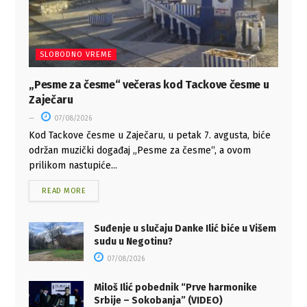
SLOBODNO VREME
„Pesme za česme“ večeras kod Tackove česme u
Zaječaru
07/08/2026
Kod Tackove česme u Zaječaru, u petak 7. avgusta, biće
održan muzički događaj „Pesme za česme“, a ovom
prilikom nastupiće...
READ MORE
Suđenje u slučaju Danke Ilić biće u Višem
sudu u Negotinu?
07/08/2026
Miloš Ilić pobednik “Prve harmonike
Srbije – Sokobanja” (VIDEO)