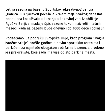
Letnja sezona na bazenu Sportsko-rekreativnog centra
„Banjica“ u Knjaževcu počela je krajem maja. Svakog dana ima
posetilaca koji uživaju u kupanju u lekovitoj vodi iz obližnje
Rgoške Banjice, mada je špic sezone tokom najvrelijih letnih
meseci, kada na bazenu bude dnevno i do 1000 dece i odraslih.
Podsećamo, uz podršku Evropske unije, kroz program “Magija
istočne Srbije” prošle godine je novim sportskim terenima i
parkićem za najmlađe obogaćen sadržaj na bazenu, a uređeno
je i prakiralište, koje sada ima više od sto parking mesta.