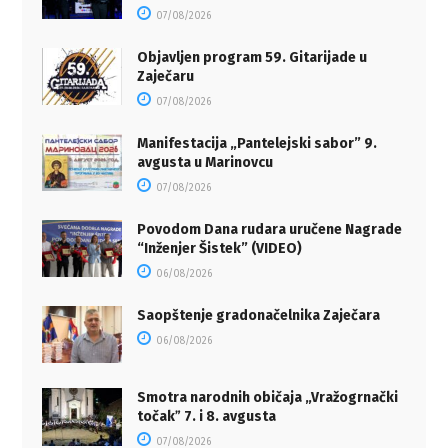
07/08/2026
Objavljen program 59. Gitarijade u
Zaječaru
07/08/2026
Manifestacija „Pantelejski sabor” 9.
avgusta u Marinovcu
07/08/2026
Povodom Dana rudara uručene Nagrade
“Inženjer Šistek” (VIDEO)
06/08/2026
Saopštenje gradonačelnika Zaječara
06/08/2026
Smotra narodnih običaja „Vražogrnački
točakˮ 7. i 8. avgusta
07/08/2026