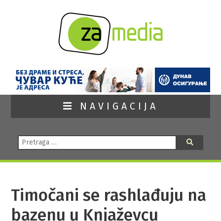
NAVIGACIJA
Pretraga:
Pretraga
Timočani se rashlađuju na
bazenu u Knjaževcu