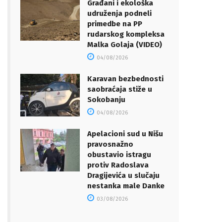
Građani i ekološka
udruženja podneli
primedbe na PP
rudarskog kompleksa
Malka Golaja (VIDEO)
04/08/2026
Karavan bezbednosti
saobraćaja stiže u
Sokobanju
04/08/2026
Apelacioni sud u Nišu
pravosnažno
obustavio istragu
protiv Radoslava
Dragijevića u slučaju
nestanka male Danke
03/08/2026