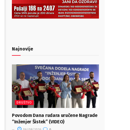
Najnovije
DRUŠTVO
Povodom Dana rudara uručene Nagrade
“Inženjer Šistek” (VIDEO)
06/08/2026
0