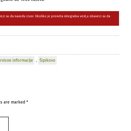
avezi su da navedu izvor. Ukoliko je preneta integralna vest,u obavezi su da
rvisne informacije
,
Šipikovo
ds are marked
*