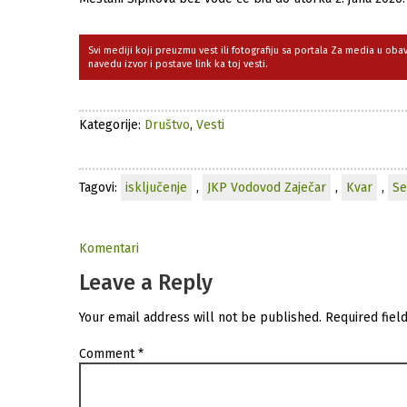
Svi mediji koji preuzmu vest ili fotografiju sa portala Za media u ob
navedu izvor i postave link ka toj vesti.
Kategorije:
Društvo
,
Vesti
Tagovi:
isključenje
,
JKP Vodovod Zaječar
,
Kvar
,
Se
Komentari
Leave a Reply
Your email address will not be published.
Required fiel
Comment
*