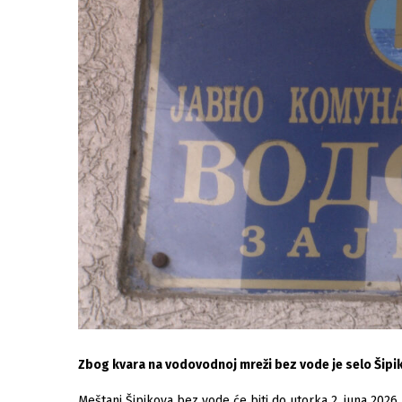
Zbog kvara na vodovodnoj mreži bez vode je selo Šipi
Meštani Šipikova bez vode će biti do utorka 2. juna 2026.