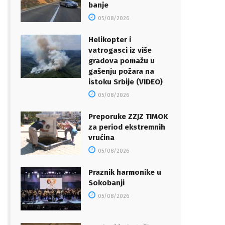
banje
05/08/2026
Helikopter i
vatrogasci iz više
gradova pomažu u
gašenju požara na
istoku Srbije (VIDEO)
05/08/2026
Preporuke ZZJZ TIMOK
za period ekstremnih
vrućina
05/08/2026
Praznik harmonike u
Sokobanji
05/08/2026