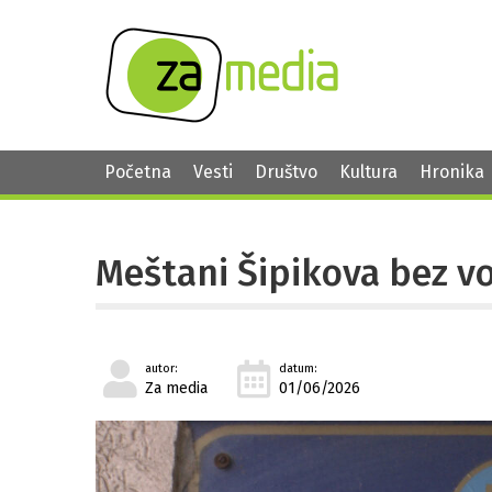
Početna
Vesti
Društvo
Kultura
Hronika
Meštani Šipikova bez vo
autor:
datum:
Za media
01/06/2026