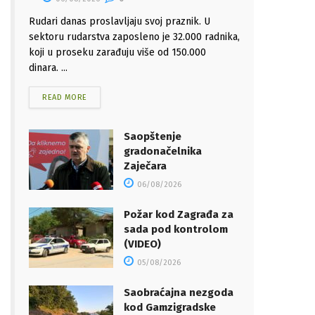
Rudari danas proslavljaju svoj praznik. U
sektoru rudarstva zaposleno je 32.000 radnika,
koji u proseku zarađuju više od 150.000
dinara. ...
READ MORE
Saopštenje
gradonačelnika
Zaječara
06/08/2026
Požar kod Zagrađa za
sada pod kontrolom
(VIDEO)
05/08/2026
Saobraćajna nezgoda
kod Gamzigradske