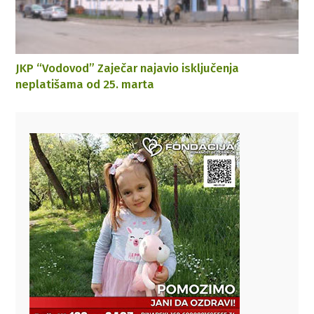
JKP “Vodovod” Zaječar najavio isključenja
neplatišama od 25. marta