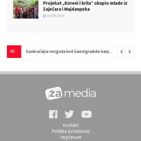
Projekat „Koreni i krila“ okupio mlade iz
Zaječara i Majdanpeka
03/08/2026
Saobraćajna nezgoda kod Gamzigradske banje
05/08/2026
Kontakt
Politika privatnosti
Impresum