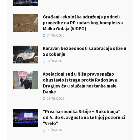
Građani i ekološka udruženja podneli
primedbe na PP rudarskog kompleksa
Malka Golaja (VIDEO)
04/08/2026
Karavan bezbednosti saobraćaja stiže u
Sokobanju
04/08/2026
Apelacioni sud u Nišu pravosnažno
obustavio istragu protiv Radoslava
Dragijevića u slučaju nestanka male
Danke
03/08/2026
“Prva harmonika Srbije – Sokobanja”
od 4. do 6. avgusta na Letnjoj pozornici
“Vrelo”
03/08/2026