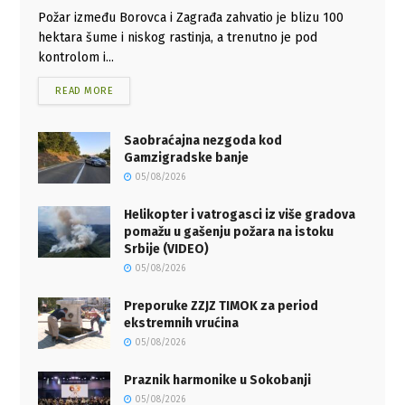
Požar između Borovca i Zagrađa zahvatio je blizu 100
hektara šume i niskog rastinja, a trenutno je pod
kontrolom i...
READ MORE
Saobraćajna nezgoda kod
Gamzigradske banje
05/08/2026
Helikopter i vatrogasci iz više gradova
pomažu u gašenju požara na istoku
Srbije (VIDEO)
05/08/2026
Preporuke ZZJZ TIMOK za period
ekstremnih vrućina
05/08/2026
Praznik harmonike u Sokobanji
05/08/2026