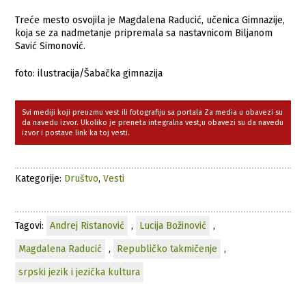
Treće mesto osvojila je Magdalena Raducić, učenica Gimnazije,
koja se za nadmetanje pripremala sa nastavnicom Biljanom
Savić Simonović.
foto: ilustracija/Šabačka gimnazija
Svi mediji koji preuzmu vest ili fotografiju sa portala Za media u obavezi su
da navedu izvor. Ukoliko je preneta integralna vest,u obavezi su da navedu
izvor i postave link ka toj vesti.
Kategorije:
Društvo
,
Vesti
Tagovi:
Andrej Ristanović
,
Lucija Božinović
,
Magdalena Raducić
,
Republičko takmičenje
,
srpski jezik i jezička kultura