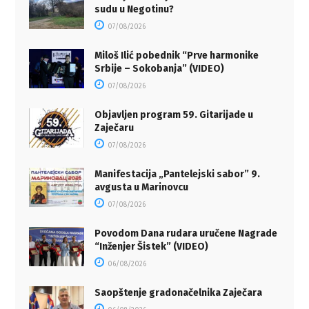
sudu u Negotinu?
07/08/2026
Miloš Ilić pobednik “Prve harmonike
Srbije – Sokobanja” (VIDEO)
07/08/2026
Objavljen program 59. Gitarijade u
Zaječaru
07/08/2026
Manifestacija „Pantelejski sabor” 9.
avgusta u Marinovcu
07/08/2026
Povodom Dana rudara uručene Nagrade
“Inženjer Šistek” (VIDEO)
06/08/2026
Saopštenje gradonačelnika Zaječara