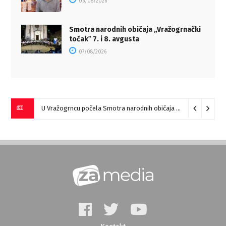
06/08/2026
Smotra narodnih običaja „Vražogrnački
točakˮ 7. i 8. avgusta
07/08/2026
U Vražogrncu počela Smotra narodnih običaja „Vražogrnački točak“