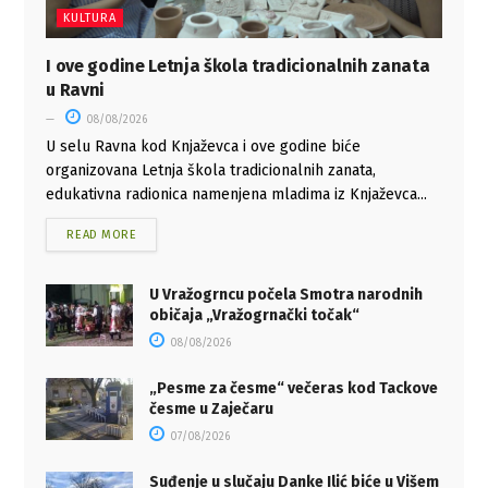
KULTURA
I ove godine Letnja škola tradicionalnih zanata
u Ravni
08/08/2026
U selu Ravna kod Knjaževca i ove godine biće
organizovana Letnja škola tradicionalnih zanata,
edukativna radionica namenjena mladima iz Knjaževca...
READ MORE
U Vražogrncu počela Smotra narodnih
običaja „Vražogrnački točak“
08/08/2026
„Pesme za česme“ večeras kod Tackove
česme u Zaječaru
07/08/2026
Suđenje u slučaju Danke Ilić biće u Višem