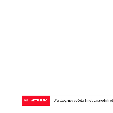
U Vražogrncu počela Smotra narodnih ob
AKTUELNO