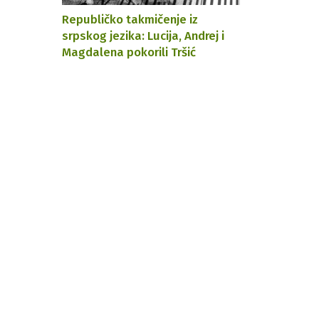
Republičko takmičenje iz
srpskog jezika: Lucija, Andrej i
Magdalena pokorili Tršić