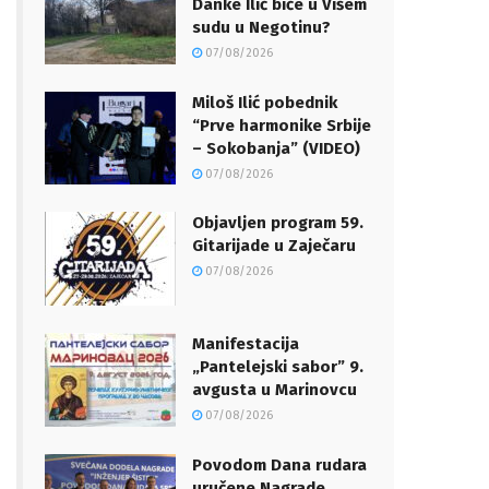
Danke Ilić biće u Višem
sudu u Negotinu?
07/08/2026
Miloš Ilić pobednik
“Prve harmonike Srbije
– Sokobanja” (VIDEO)
07/08/2026
Objavljen program 59.
Gitarijade u Zaječaru
07/08/2026
Manifestacija
„Pantelejski sabor” 9.
avgusta u Marinovcu
07/08/2026
Povodom Dana rudara
uručene Nagrade