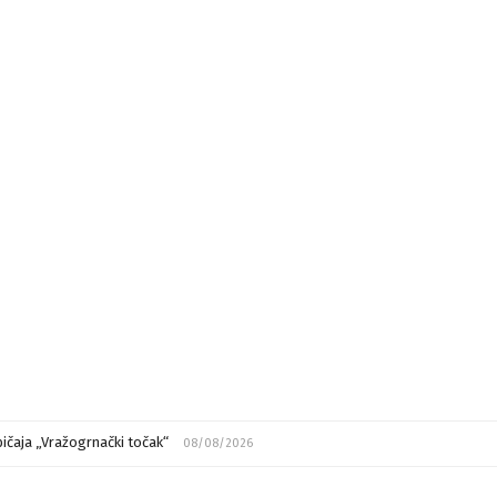
ičaja „Vražogrnački točak“
08/08/2026