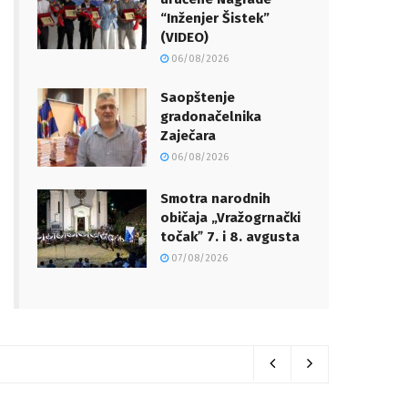
“Inženjer Šistek”
(VIDEO)
06/08/2026
Saopštenje
gradonačelnika
Zaječara
06/08/2026
Smotra narodnih
običaja „Vražogrnački
točakˮ 7. i 8. avgusta
07/08/2026