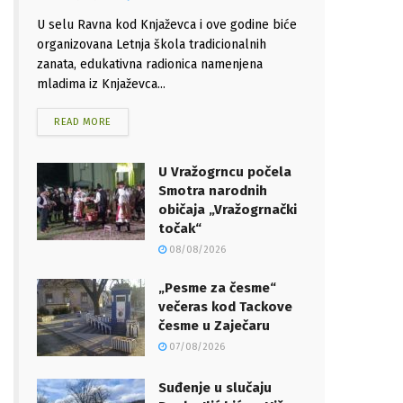
U selu Ravna kod Knjaževca i ove godine biće
organizovana Letnja škola tradicionalnih
zanata, edukativna radionica namenjena
mladima iz Knjaževca...
READ MORE
U Vražogrncu počela
Smotra narodnih
običaja „Vražogrnački
točak“
08/08/2026
„Pesme za česme“
večeras kod Tackove
česme u Zaječaru
07/08/2026
Suđenje u slučaju