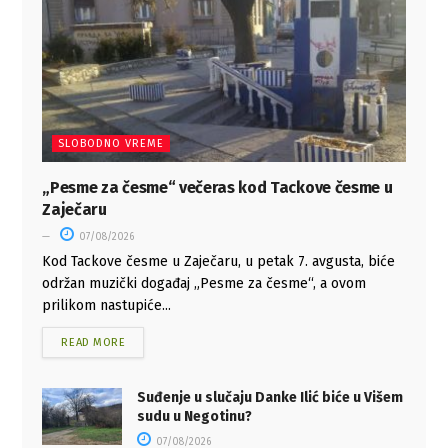
SLOBODNO VREME
„Pesme za česme“ večeras kod Tackove česme u
Zaječaru
07/08/2026
Kod Tackove česme u Zaječaru, u petak 7. avgusta, biće
održan muzički događaj „Pesme za česme“, a ovom
prilikom nastupiće...
READ MORE
Suđenje u slučaju Danke Ilić biće u Višem
sudu u Negotinu?
07/08/2026