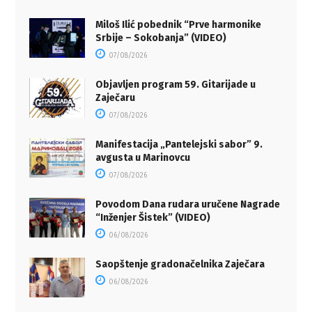
Miloš Ilić pobednik “Prve harmonike
Srbije – Sokobanja” (VIDEO)
07/08/2026
Objavljen program 59. Gitarijade u
Zaječaru
07/08/2026
Manifestacija „Pantelejski sabor” 9.
avgusta u Marinovcu
07/08/2026
Povodom Dana rudara uručene Nagrade
“Inženjer Šistek” (VIDEO)
06/08/2026
Saopštenje gradonačelnika Zaječara
06/08/2026