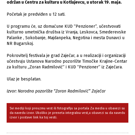
održan u Centru za kulturu u Kotlujevcu, u utorak 19. maja.
Početak je predviđen u 12 sati.
U programu će, uz domaćune KUD “Penzioner”, učestvovati
kulturno umetnička društva iz Vranja, Leskovca, Smederevske
Palanke , Sokobanje, Majdanpeka, Negotina i mesta Dunavci u
NR Bugarskoj.
Pokrovitelj festivala je grad Zaječar, a u realizaciji i organizaciji
učestvuju Ustanova Narodno pozorište Timočke Krajine-Centar
za kulturu „Zoran Radmilović” i KUD “Penzioner” iz Zaječara.
Ulaz je besplatan.
Izvor: Narodno pozorište “Zoran Radmilović” Zaječar
Svi mediji koji preuzmu vest ili fotografiju sa portala Za media u obavezi su
da navedu izvor. Ukoliko je preneta integralna vest,u obavezi su da navedu
izvor i postave link ka toj vesti.