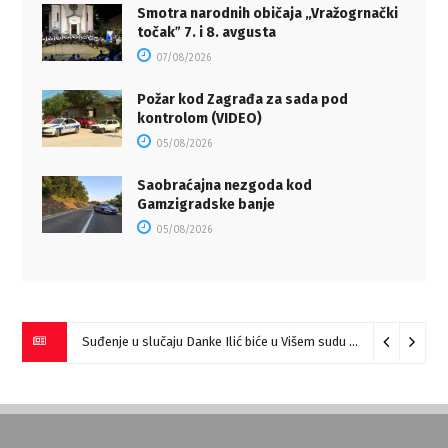
Smotra narodnih običaja „Vražogrnački
točakˮ 7. i 8. avgusta
07/08/2026
Požar kod Zagrađa za sada pod
kontrolom (VIDEO)
05/08/2026
Saobraćajna nezgoda kod
Gamzigradske banje
05/08/2026
Suđenje u slučaju Danke Ilić biće u Višem sudu u Negotinu?
07