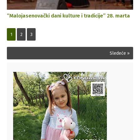
“Malojasenovački dani kulture i tradicije” 28. marta
1
2
3
Sledeće »