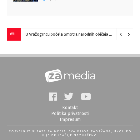
„Pesme za česme“ večeras kod Tackove česme u Zaječaru
07
Kontakt
Politika privatnosti
Impresum
COPYRIGHT © 2026 ZA MEDIA. SVA PRAVA ZADRŽANA, UKOLIKO
NIJE DRUGAČIJE NAZNAČENO.