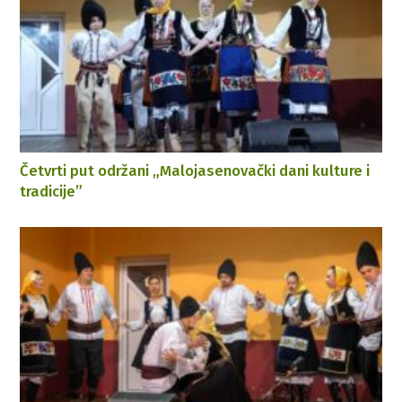
Četvrti put održani „Malojasenovački dani kulture i
tradicije”