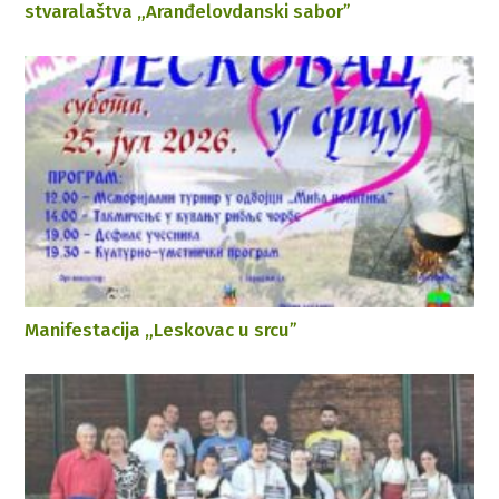
stvaralaštva „Aranđelovdanski saborˮ
Manifestacija „Leskovac u srcuˮ