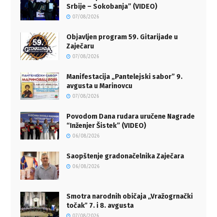
Srbije – Sokobanja” (VIDEO)
07/08/2026
Objavljen program 59. Gitarijade u
Zaječaru
07/08/2026
Manifestacija „Pantelejski sabor” 9.
avgusta u Marinovcu
07/08/2026
Povodom Dana rudara uručene Nagrade
“Inženjer Šistek” (VIDEO)
06/08/2026
Saopštenje gradonačelnika Zaječara
06/08/2026
Smotra narodnih običaja „Vražogrnački
točakˮ 7. i 8. avgusta
07/08/2026