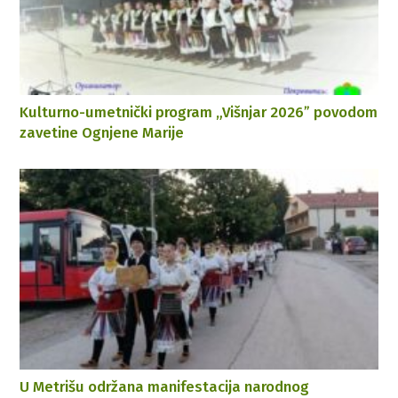
Kulturno-umetnički program „Višnjar 2026ˮ povodom
zavetine Ognjene Marije
U Metrišu održana manifestacija narodnog