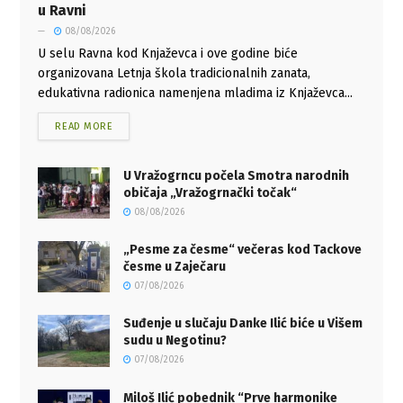
u Ravni
08/08/2026
U selu Ravna kod Knjaževca i ove godine biće
organizovana Letnja škola tradicionalnih zanata,
edukativna radionica namenjena mladima iz Knjaževca...
READ MORE
U Vražogrncu počela Smotra narodnih
običaja „Vražogrnački točak“
08/08/2026
„Pesme za česme“ večeras kod Tackove
česme u Zaječaru
07/08/2026
Suđenje u slučaju Danke Ilić biće u Višem
sudu u Negotinu?
07/08/2026
Miloš Ilić pobednik “Prve harmonike