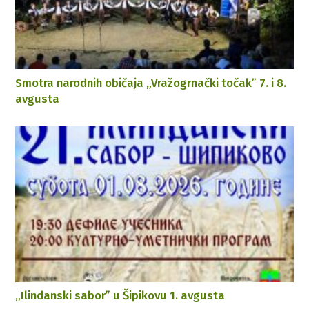
Smotra narodnih običaja „Vražogrnački točakˮ 7. i 8.
avgusta
„Ilindanski saborˮ u Šipikovu 1. avgusta