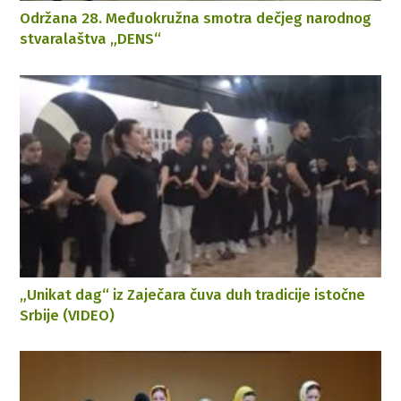
Održana 28. Međuokružna smotra dečjeg narodnog
stvaralaštva „DENS“
„Unikat dag“ iz Zaječara čuva duh tradicije istočne
Srbije (VIDEO)