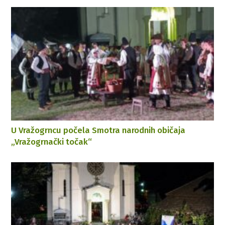
U Vražogrncu počela Smotra narodnih običaja
„Vražogrnački točak“