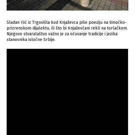
Slađan Ilić iz Trgovišta kod Knjaževca piše poeziju na timočko-
prizrenskom dijalektu, ili što bi Knjaževčani rekli na torlačkom.
Njegovo stvaralaštvo važno je za očuvanje tradicije i jezika
stanovnika istočne Srbije.