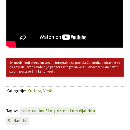
Svi mediji koji preuzmu vest ili fotografiju sa portala Za media u obavezi su
da navedu izvor. Ukoliko je preneta integralna vest,u obavezi su da navedu
izvor i postave link ka toj vesti.
Kategorije:
Kultura
,
Vesti
Tagovi:
pisac na timočko-prizrenskom dijalektu
,
Slađan Ilić