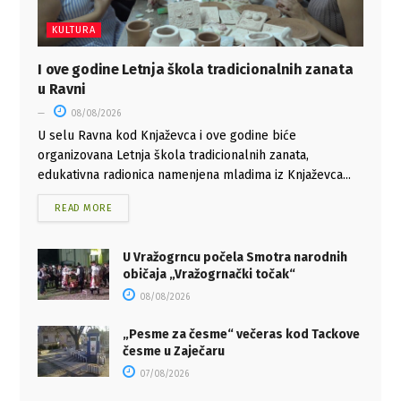
KULTURA
I ove godine Letnja škola tradicionalnih zanata
u Ravni
08/08/2026
U selu Ravna kod Knjaževca i ove godine biće
organizovana Letnja škola tradicionalnih zanata,
edukativna radionica namenjena mladima iz Knjaževca...
READ MORE
U Vražogrncu počela Smotra narodnih
običaja „Vražogrnački točak“
08/08/2026
„Pesme za česme“ večeras kod Tackove
česme u Zaječaru
07/08/2026