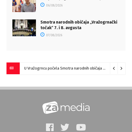
06/08/2026
Smotra narodnih običaja „Vražogrnački
točakˮ 7. i 8. avgusta
07/08/2026
U Vražogrncu počela Smotra narodnih običaja „Vražogrnački točak“