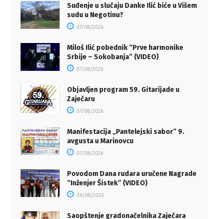
Suđenje u slučaju Danke Ilić biće u Višem
sudu u Negotinu?
07/08/2026
Miloš Ilić pobednik “Prve harmonike
Srbije – Sokobanja” (VIDEO)
07/08/2026
Objavljen program 59. Gitarijade u
Zaječaru
07/08/2026
Manifestacija „Pantelejski sabor” 9.
avgusta u Marinovcu
07/08/2026
Povodom Dana rudara uručene Nagrade
“Inženjer Šistek” (VIDEO)
06/08/2026
Saopštenje gradonačelnika Zaječara