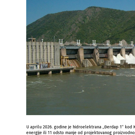
U aprilu 2026. godine je hidroelektrana „Đerdap 1“ kod 
energije ili 11 odsto manje od projektovanog proizvodnog 