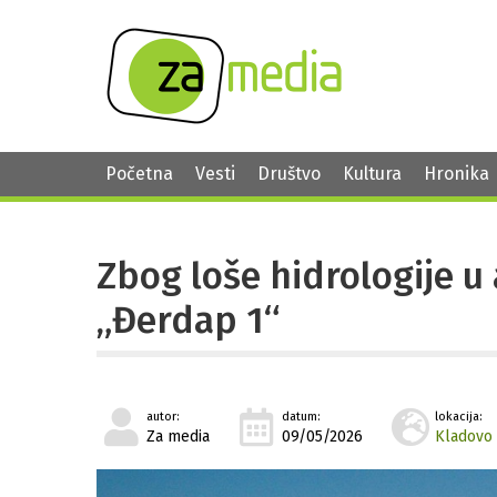
Početna
Vesti
Društvo
Kultura
Hronika
Zbog loše hidrologije u
„Đerdap 1“
autor:
datum:
lokacija:
Za media
09/05/2026
Kladovo