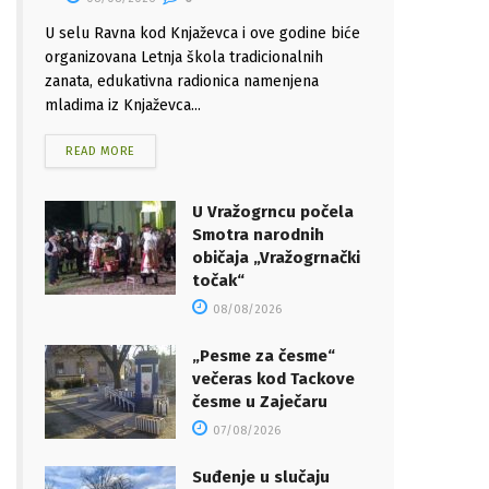
U selu Ravna kod Knjaževca i ove godine biće
organizovana Letnja škola tradicionalnih
zanata, edukativna radionica namenjena
mladima iz Knjaževca...
READ MORE
U Vražogrncu počela
Smotra narodnih
običaja „Vražogrnački
točak“
08/08/2026
„Pesme za česme“
večeras kod Tackove
česme u Zaječaru
07/08/2026
Suđenje u slučaju