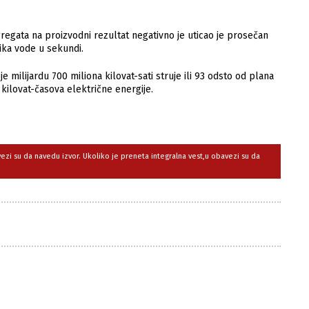
gata na proizvodni rezultat negativno je uticao je prosečan
ka vode u sekundi.
milijardu 700 miliona kilovat-sati struje ili 93 odsto od plana
a kilovat-časova električne energije.
avezi su da navedu izvor. Ukoliko je preneta integralna vest,u obavezi su da