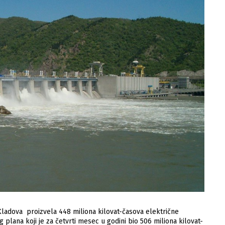
Kladova proizvela 448 miliona kilovat-časova električne
plana koji je za četvrti mesec u godini bio 506 miliona kilovat-