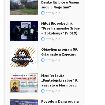
Danke Ilić biće u Višem
sudu u Negotinu?
07/08/2026
Miloš Ilić pobednik
“Prve harmonike Srbije
– Sokobanja” (VIDEO)
07/08/2026
Objavljen program 59.
Gitarijade u Zaječaru
07/08/2026
Manifestacija
„Pantelejski sabor” 9.
avgusta u Marinovcu
07/08/2026
Povodom Dana rudara