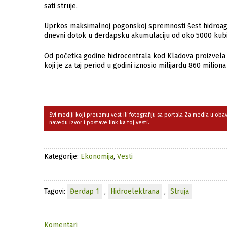
sati struje.
Uprkos maksimalnoj pogonskoj spremnosti šest hidroagre
dnevni dotok u đerdapsku akumulaciju od oko 5000 kubi
Od početka godine hidrocentrala kod Kladova proizvela je 
koji je za taj period u godini iznosio milijardu 860 milion
Svi mediji koji preuzmu vest ili fotografiju sa portala Za media u ob
navedu izvor i postave link ka toj vesti.
Kategorije:
Ekonomija
,
Vesti
Tagovi:
Đerdap 1
,
Hidroelektrana
,
Struja
Komentari