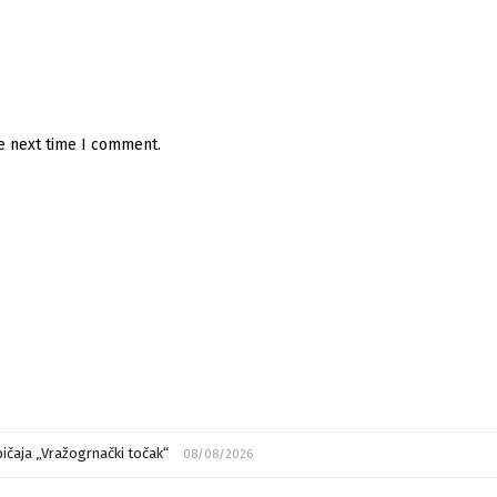
he next time I comment.
ičaja „Vražogrnački točak“
08/08/2026