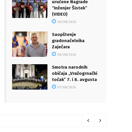
uručene Nagrade
“Inženjer Šistek”
(VIDEO)
06/08/2026
Saopštenje
gradonačelnika
Zaječara
06/08/2026
Smotra narodnih
običaja „Vražogrnački
točakˮ 7. i 8. avgusta
07/08/2026