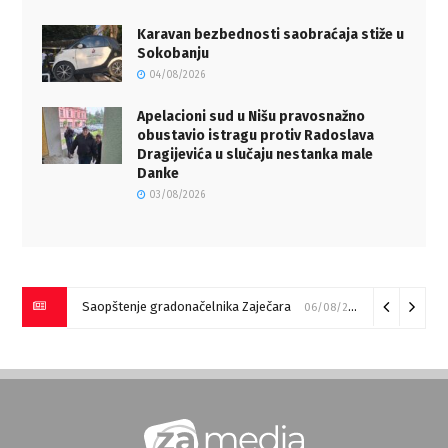
Karavan bezbednosti saobraćaja stiže u
Sokobanju
04/08/2026
Apelacioni sud u Nišu pravosnažno
obustavio istragu protiv Radoslava
Dragijevića u slučaju nestanka male
Danke
03/08/2026
Saopštenje gradonačelnika Zaječara
06/08/2026