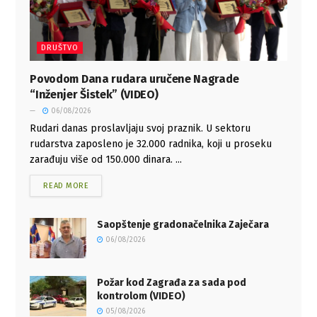
DRUŠTVO
Povodom Dana rudara uručene Nagrade
“Inženjer Šistek” (VIDEO)
06/08/2026
Rudari danas proslavljaju svoj praznik. U sektoru
rudarstva zaposleno je 32.000 radnika, koji u proseku
zarađuju više od 150.000 dinara. ...
READ MORE
Saopštenje gradonačelnika Zaječara
06/08/2026
Požar kod Zagrađa za sada pod
kontrolom (VIDEO)
05/08/2026