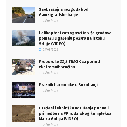
Saobraćajna nezgoda kod
Gamzigradske banje
05/08/2026
Helikopter i vatrogasci iz više gradova
pomažu u gašenju požara na istoku
Srbije (VIDEO)
05/08/2026
Preporuke ZZJZ TIMOK za period
ekstremnih vrućina
05/08/2026
Praznik harmonike u Sokobanji
05/08/2026
Građani i ekološka udruženja podneli
primedbe na PP rudarskog kompleksa
Malka Golaja (VIDEO)
04/08/2026