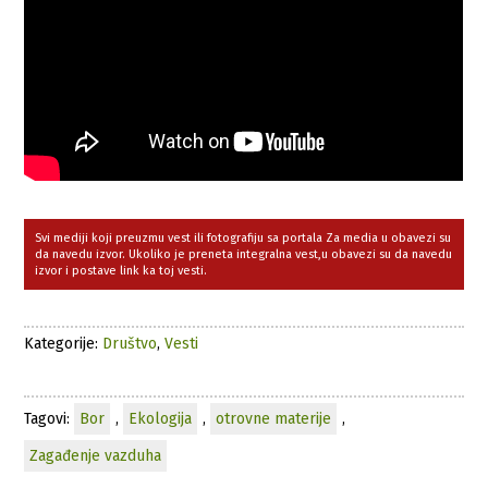
Svi mediji koji preuzmu vest ili fotografiju sa portala Za media u obavezi su
da navedu izvor. Ukoliko je preneta integralna vest,u obavezi su da navedu
izvor i postave link ka toj vesti.
Kategorije:
Društvo
,
Vesti
Tagovi:
Bor
,
Ekologija
,
otrovne materije
,
Zagađenje vazduha