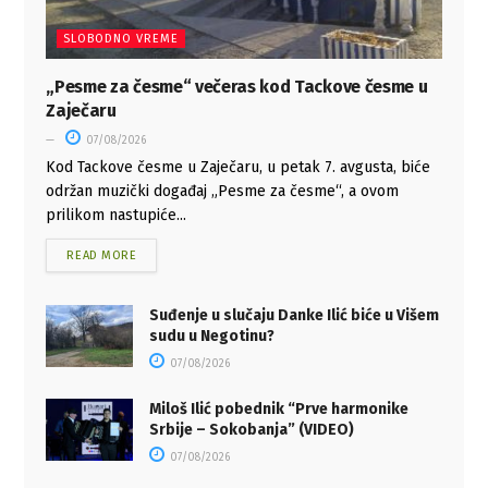
SLOBODNO VREME
„Pesme za česme“ večeras kod Tackove česme u
Zaječaru
07/08/2026
Kod Tackove česme u Zaječaru, u petak 7. avgusta, biće
održan muzički događaj „Pesme za česme“, a ovom
prilikom nastupiće...
READ MORE
Suđenje u slučaju Danke Ilić biće u Višem
sudu u Negotinu?
07/08/2026
Miloš Ilić pobednik “Prve harmonike
Srbije – Sokobanja” (VIDEO)
07/08/2026