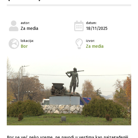
autor:
datum:
Za media
18/11/2025
lokacija:
izvor:
Bor
Za media
Bor se već neko vreme ne navodi u vestima kao najzagađeniji