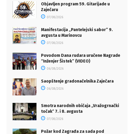
Objavljen program 59. Gitarijade u
Zaječaru
07/08/2026
Manifestacija „Pantelejski sabor” 9.
avgusta u Marinovcu
07/08/2026
Povodom Dana rudara uručene Nagrade
“Inženjer Šistek” (VIDEO)
06/08/2026
Saopštenje gradonačelnika Zaječara
06/08/2026
Smotra narodnih običaja „Vražogrnački
točakˮ 7. i 8. avgusta
07/08/2026
Požar kod Zagrađa za sada pod