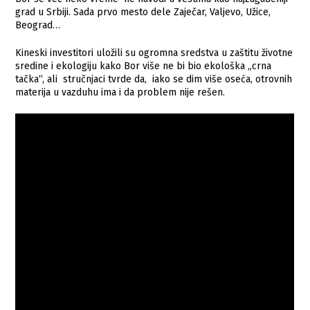
grad u Srbiji. Sada prvo mesto dele Zaječar, Valjevo, Užice,
Beograd…
Kineski investitori uložili su ogromna sredstva u zaštitu životne
sredine i ekologiju kako Bor više ne bi bio ekološka „crna
tačka“, ali stručnjaci tvrde da, iako se dim više oseća, otrovnih
materija u vazduhu ima i da problem nije rešen.