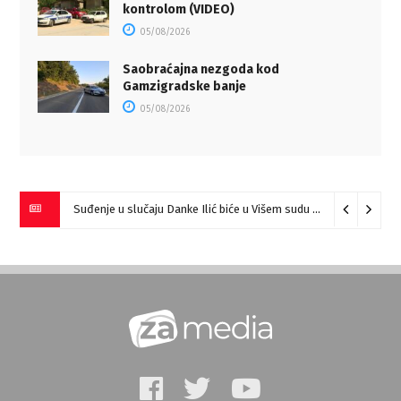
kontrolom (VIDEO)
05/08/2026
Saobraćajna nezgoda kod
Gamzigradske banje
05/08/2026
Suđenje u slučaju Danke Ilić biće u Višem sudu u Negotinu?
07