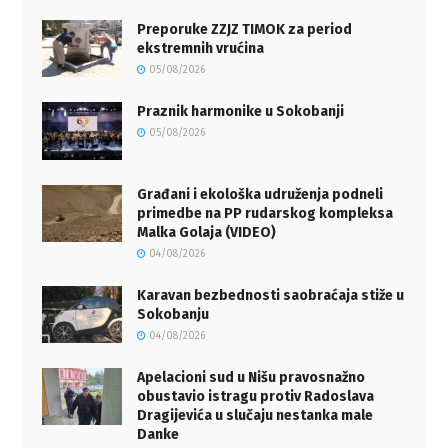
Preporuke ZZJZ TIMOK za period
ekstremnih vrućina
05/08/2026
Praznik harmonike u Sokobanji
05/08/2026
Građani i ekološka udruženja podneli
primedbe na PP rudarskog kompleksa
Malka Golaja (VIDEO)
04/08/2026
Karavan bezbednosti saobraćaja stiže u
Sokobanju
04/08/2026
Apelacioni sud u Nišu pravosnažno
obustavio istragu protiv Radoslava
Dragijevića u slučaju nestanka male
Danke