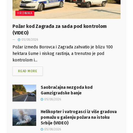
HRONIKA
Požar kod Zagrađa za sada pod kontrolom
(VIDEO)
05/08/2026
Požar između Borovca i Zagrađa zahvatio je blizu 100
hektara šume i niskog rastinja, a trenutno je pod
kontrolom i...
READ MORE
Saobraćajna nezgoda kod
Gamzigradske banje
05/08/2026
Helikopter i vatrogasci iz više gradova
pomažu u gašenju požara na istoku
Srbije (VIDEO)
05/08/2026