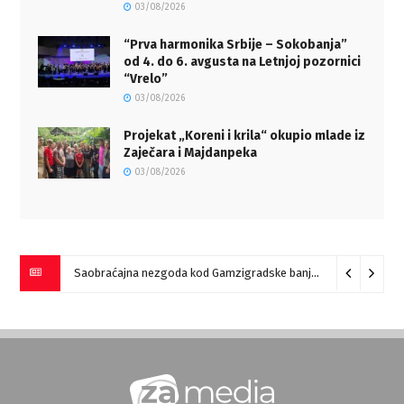
03/08/2026
“Prva harmonika Srbije – Sokobanja”
od 4. do 6. avgusta na Letnjoj pozornici
“Vrelo”
03/08/2026
Projekat „Koreni i krila“ okupio mlade iz
Zaječara i Majdanpeka
03/08/2026
Saobraćajna nezgoda kod Gamzigradske banje
05/08/2026