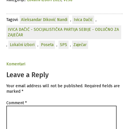
Tagovi:
Aleksandar Diković Nandi
,
Ivica Dačić
,
IVICA DAČIĆ - SOCIJALISTIČKA PARTIJA SEBIJE - ODLUČNO ZA
ZAJEČAR
,
Lokalni izbori
,
Poseta
,
SPS
,
Zaječar
Komentari
Leave a Reply
Your email address will not be published.
Required fields are
marked
*
Comment
*