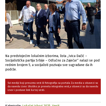
Na predstojećim lokalnim izborima, lista „Ivica Dačić –
Socijalistička partija Srbije – Odlučno za Zaječar” nalazi se pod
rednim brojem 5, a socijalisti pozivaju sve sugrađane da ih
podrže.
Svi mediji koji preuzmu vest ili fotografiju sa portala Za media u obavezi su
da navedu izvor. Ukoliko je preneta integralna vest,u obavezi su da navedu
izvor i postave link ka toj vesti.
Kategorije:
Lokalni izbori 2025
,
Vesti