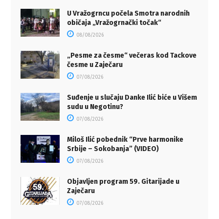
U Vražogrncu počela Smotra narodnih
običaja „Vražogrnački točak“
08/08/2026
„Pesme za česme“ večeras kod Tackove
česme u Zaječaru
07/08/2026
Suđenje u slučaju Danke Ilić biće u Višem
sudu u Negotinu?
07/08/2026
Miloš Ilić pobednik “Prve harmonike
Srbije – Sokobanja” (VIDEO)
07/08/2026
Objavljen program 59. Gitarijade u
Zaječaru
07/08/2026