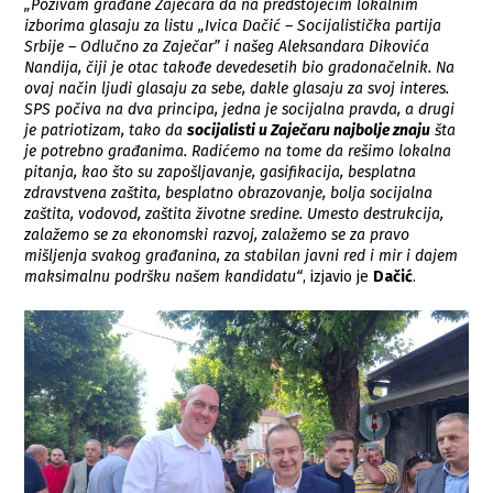
„Pozivam građane Zaječara da na predstojećim lokalnim
izborima glasaju za listu „Ivica Dačić – Socijalistička partija
Srbije – Odlučno za Zaječar” i našeg Aleksandara Dikovića
Nandija, čiji je otac takođe devedesetih bio gradonačelnik. Na
ovaj način ljudi glasaju za sebe, dakle glasaju za svoj interes.
SPS počiva na dva principa, jedna je socijalna pravda, a drugi
je patriotizam, tako da
socijalisti u Zaječaru najbolje znaju
šta
je potrebno građanima. Radićemo na tome da rešimo lokalna
pitanja, kao što su zapošljavanje, gasifikacija, besplatna
zdravstvena zaštita, besplatno obrazovanje, bolja socijalna
zaštita, vodovod, zaštita životne sredine. Umesto destrukcija,
zalažemo se za ekonomski razvoj, zalažemo se za pravo
mišljenja svakog građanina, za stabilan javni red i mir i dajem
maksimalnu podršku našem kandidatu“
, izjavio je
Dačić
.