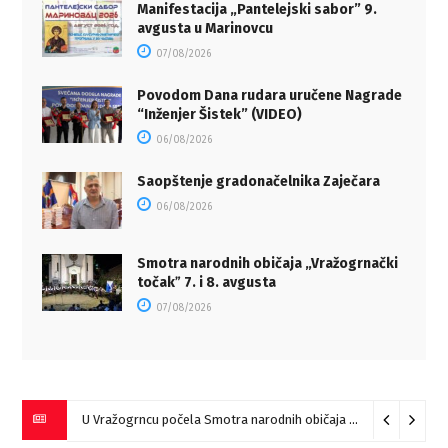
Manifestacija „Pantelejski sabor” 9.
avgusta u Marinovcu
07/08/2026
Povodom Dana rudara uručene Nagrade
“Inženjer Šistek” (VIDEO)
06/08/2026
Saopštenje gradonačelnika Zaječara
06/08/2026
Smotra narodnih običaja „Vražogrnački
točakˮ 7. i 8. avgusta
07/08/2026
U Vražogrncu počela Smotra narodnih običaja „Vražogrnački točak“