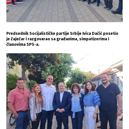
Predsednik Socijalističke partije Srbije Ivica Dačić posetio
je Zaječar i razgovarao sa građanima, simpatizerima i
članovima SPS-a.