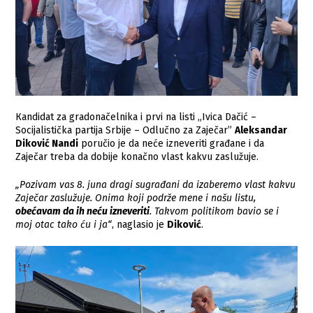
Кandidat za gradonačelnika i prvi na listi „Ivica Dačić –
Socijalistička partija Srbije – Odlučno za Zaječar”
Aleksandar
Diković Nandi
poručio je da neće izneveriti građane i da
Zaječar treba da dobije konačno vlast kakvu zaslužuje.
„Pozivam vas 8. juna dragi sugrađani da izaberemo vlast kakvu
Zaječar zaslužuje. Onima koji podrže mene i našu listu,
obećavam da ih neću izneveriti
. Takvom politikom bavio se i
moj otac tako ću i ja“
, naglasio je
Diković
.