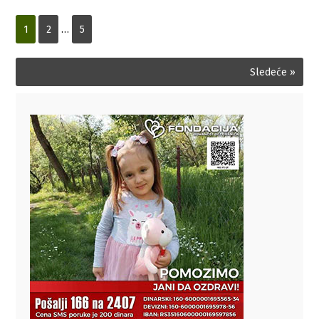
1
2
…
5
Sledeće »