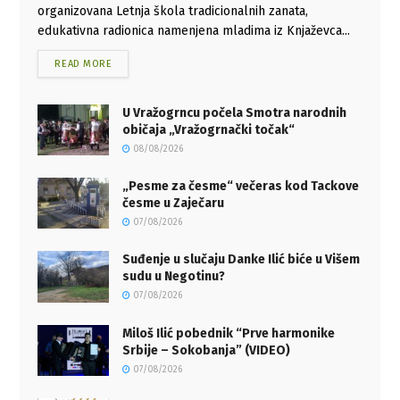
organizovana Letnja škola tradicionalnih zanata,
edukativna radionica namenjena mladima iz Knjaževca...
READ MORE
U Vražogrncu počela Smotra narodnih
običaja „Vražogrnački točak“
08/08/2026
„Pesme za česme“ večeras kod Tackove
česme u Zaječaru
07/08/2026
Suđenje u slučaju Danke Ilić biće u Višem
sudu u Negotinu?
07/08/2026
Miloš Ilić pobednik “Prve harmonike
Srbije – Sokobanja” (VIDEO)
07/08/2026