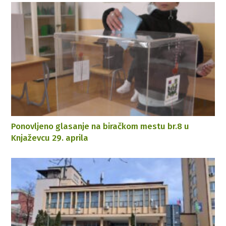
Ponovljeno glasanje na biračkom mestu br.8 u
Knjaževcu 29. aprila