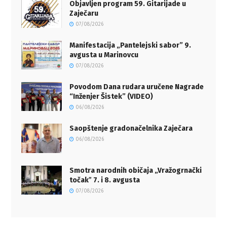
Objavljen program 59. Gitarijade u
Zaječaru
07/08/2026
Manifestacija „Pantelejski sabor” 9.
avgusta u Marinovcu
07/08/2026
Povodom Dana rudara uručene Nagrade
“Inženjer Šistek” (VIDEO)
06/08/2026
Saopštenje gradonačelnika Zaječara
06/08/2026
Smotra narodnih običaja „Vražogrnački
točakˮ 7. i 8. avgusta
07/08/2026