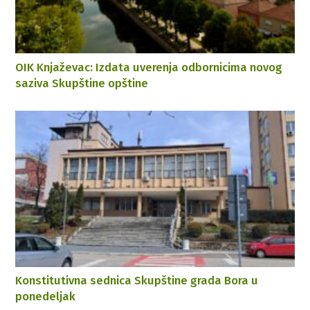
OIK Knjaževac: Izdata uverenja odbornicima novog
saziva Skupštine opštine
Konstitutivna sednica Skupštine grada Bora u
ponedeljak