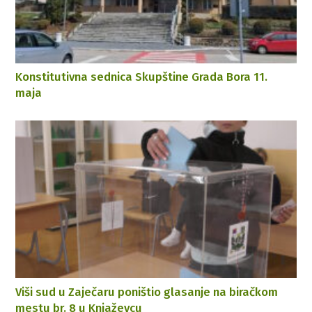
Konstitutivna sednica Skupštine Grada Bora 11.
maja
Viši sud u Zaječaru poništio glasanje na biračkom
mestu br. 8 u Knjaževcu