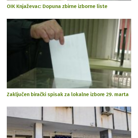
OIK Knjaževac: Dopuna zbirne izborne liste
Zaključen birački spisak za lokalne izbore 29. marta