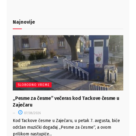
Najnovije
SLOBODNO VREME
„Pesme za česme“ večeras kod Tackove česme u
Zaječaru
07/08/2026
Kod Tackove česme u Zaječaru, u petak 7. avgusta, biće
održan muzički događaj „Pesme za česme“, a ovom
prilikom nastupiće...