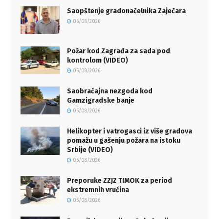
Saopštenje gradonačelnika Zaječara
06/08/2026
Požar kod Zagrađa za sada pod
kontrolom (VIDEO)
05/08/2026
Saobraćajna nezgoda kod
Gamzigradske banje
05/08/2026
Helikopter i vatrogasci iz više gradova
pomažu u gašenju požara na istoku
Srbije (VIDEO)
05/08/2026
Preporuke ZZJZ TIMOK za period
ekstremnih vrućina
05/08/2026