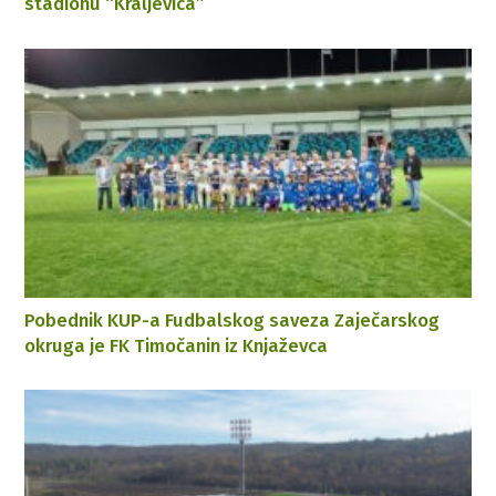
stadionu “Kraljevica”
Pobednik KUP-a Fudbalskog saveza Zaječarskog
okruga je FK Timočanin iz Knjaževca