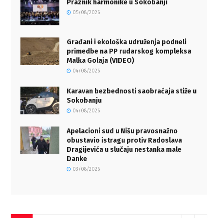
Praznik harmonike u Sokobanji
05/08/2026
Građani i ekološka udruženja podneli
primedbe na PP rudarskog kompleksa
Malka Golaja (VIDEO)
04/08/2026
Karavan bezbednosti saobraćaja stiže u
Sokobanju
04/08/2026
Apelacioni sud u Nišu pravosnažno
obustavio istragu protiv Radoslava
Dragijevića u slučaju nestanka male
Danke
03/08/2026