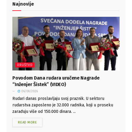
Najnovije
DRUŠTVO
Povodom Dana rudara uručene Nagrade
“Inženjer Šistek” (VIDEO)
06/08/2026
Rudari danas proslavljaju svoj praznik. U sektoru
rudarstva zaposleno je 32.000 radnika, koji u proseku
zarađuju više od 150.000 dinara. ...
READ MORE