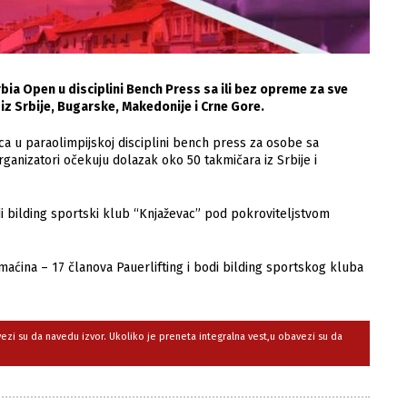
bia Open u disciplini Bench Press sa ili bez opreme za sve
iz Srbije, Bugarske, Makedonije i Crne Gore.
a u paraolimpijskoj disciplini bench press za osobe sa
rganizatori očekuju dolazak oko 50 takmičara iz Srbije i
odi bilding sportski klub “Knjaževac” pod pokroviteljstvom
aćina – 17 članova Pauerlifting i bodi bilding sportskog kluba
avezi su da navedu izvor. Ukoliko je preneta integralna vest,u obavezi su da