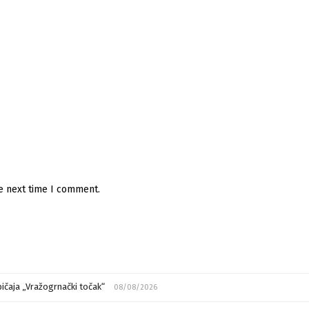
he next time I comment.
ičaja „Vražogrnački točak“
08/08/2026