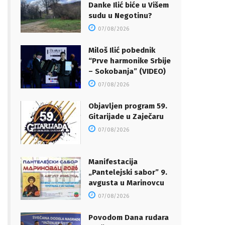
Danke Ilić biće u Višem
sudu u Negotinu?
07/08/2026
Miloš Ilić pobednik
“Prve harmonike Srbije
– Sokobanja” (VIDEO)
07/08/2026
Objavljen program 59.
Gitarijade u Zaječaru
07/08/2026
Manifestacija
„Pantelejski sabor” 9.
avgusta u Marinovcu
07/08/2026
Povodom Dana rudara