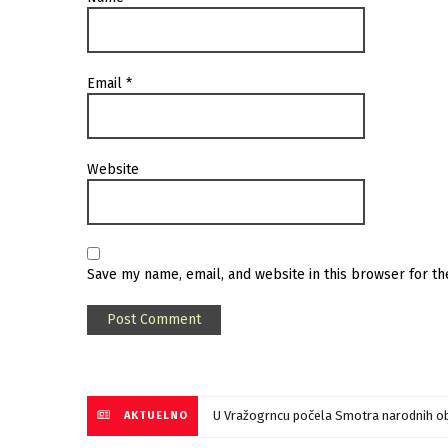
Email
*
Website
Save my name, email, and website in this browser for t
U Vražogrncu počela Smotra narodnih ob
AKTUELNO