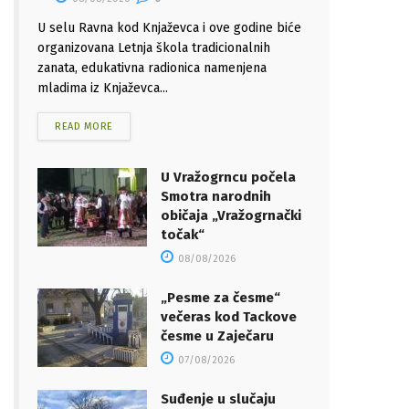
U selu Ravna kod Knjaževca i ove godine biće
organizovana Letnja škola tradicionalnih
zanata, edukativna radionica namenjena
mladima iz Knjaževca...
READ MORE
U Vražogrncu počela
Smotra narodnih
običaja „Vražogrnački
točak“
08/08/2026
„Pesme za česme“
večeras kod Tackove
česme u Zaječaru
07/08/2026
Suđenje u slučaju