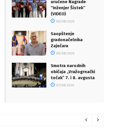
uručene Nagrade
“Inženjer Šistek”
(VIDEO)
06/08/2026
Saopštenje
gradonačelnika
Zaječara
06/08/2026
Smotra narodnih
običaja „Vražogrnački
točakˮ 7. i 8. avgusta
07/08/2026