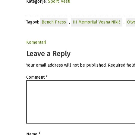
Kategorije:
Sport
,
Vesti
Tagovi:
Bench Press
,
III Memorijal Vesna Nikić
,
Otv
Komentari
Leave a Reply
Your email address will not be published.
Required fiel
Comment
*
Name
*