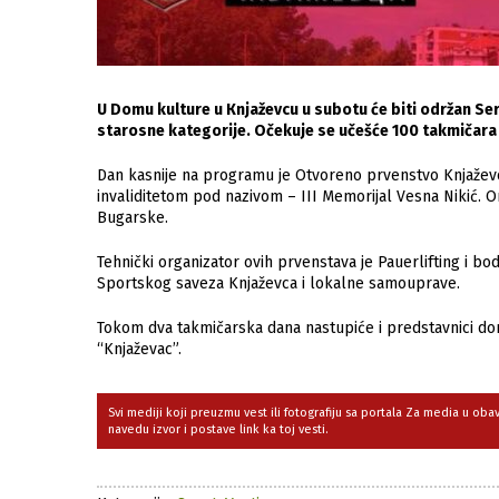
U Domu kulture u Кnjaževcu u subotu će biti održan Ser
starosne kategorije. Očekuje se učešće 100 takmičara 
Dan kasnije na programu je Otvoreno prvenstvo Knjaževc
invaliditetom pod nazivom – III Memorijal Vesna Nikić. O
Bugarske.
Tehnički organizator ovih prvenstava je Pauerlifting i b
Sportskog saveza Knjaževca i lokalne samouprave.
Tokom dva takmičarska dana nastupiće i predstavnici dom
“Knjaževac”.
Svi mediji koji preuzmu vest ili fotografiju sa portala Za media u ob
navedu izvor i postave link ka toj vesti.