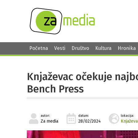
Početna
Vesti
Društvo
Kultura
Hronika
Knjaževac očekuje najbo
Bench Press
autor:
datum:
lokacija:
Za media
28/02/2024
Knjaževa