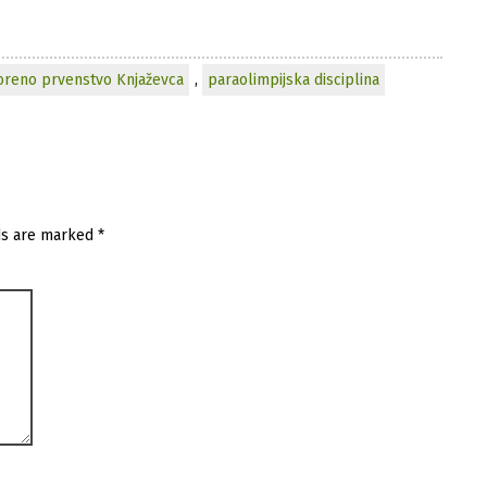
oreno prvenstvo Knjaževca
,
paraolimpijska disciplina
ds are marked
*