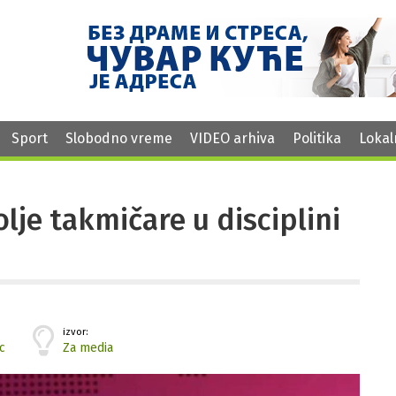
Sport
Slobodno vreme
VIDEO arhiva
Politika
Lokal
lje takmičare u disciplini
izvor:
c
Za media