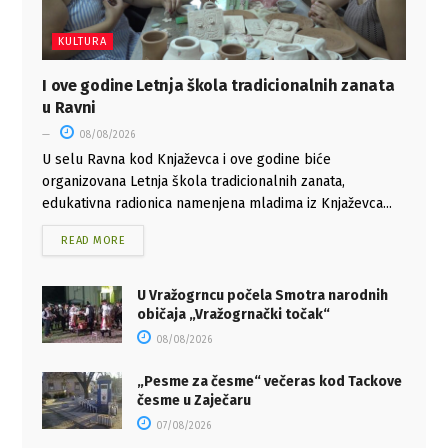
KULTURA
I ove godine Letnja škola tradicionalnih zanata
u Ravni
08/08/2026
U selu Ravna kod Knjaževca i ove godine biće
organizovana Letnja škola tradicionalnih zanata,
edukativna radionica namenjena mladima iz Knjaževca...
READ MORE
U Vražogrncu počela Smotra narodnih
običaja „Vražogrnački točak“
08/08/2026
„Pesme za česme“ večeras kod Tackove
česme u Zaječaru
07/08/2026