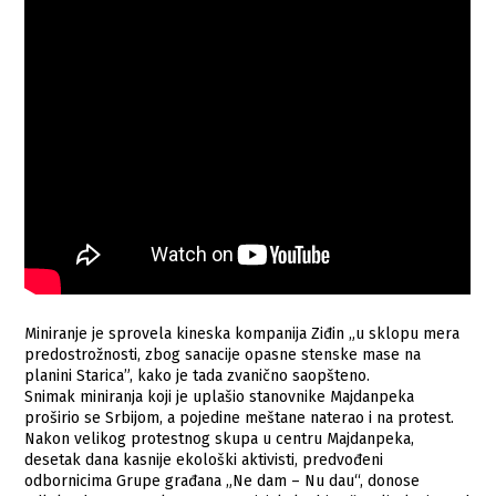
Miniranje je sprovela kineska kompanija Ziđin „u sklopu mera
predostrožnosti, zbog sanacije opasne stenske mase na
planini Starica”, kako je tada zvanično saopšteno.
Snimak miniranja koji je uplašio stanovnike Majdanpeka
proširio se Srbijom, a pojedine meštane naterao i na protest.
Nakon velikog protestnog skupa u centru Majdanpeka,
desetak dana kasnije ekološki aktivisti, predvođeni
odbornicima Grupe građana „Ne dam – Nu dau“, donose