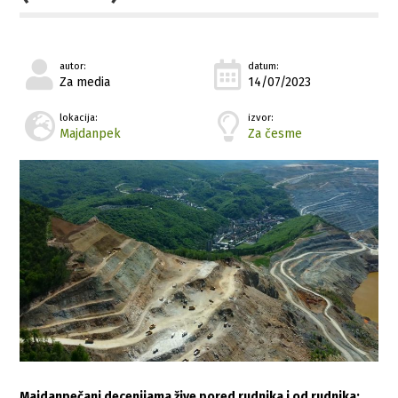
autor:
datum:
Za media
14/07/2023
lokacija:
izvor:
Majdanpek
Za česme
Majdanpečani decenijama žive pored rudnika i od rudnika;