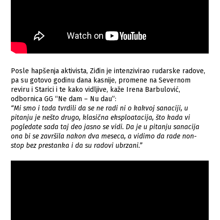
Posle hapšenja aktivista, Ziđin je intenzivirao rudarske radove,
pa su gotovo godinu dana kasnije, promene na Severnom
reviru i Starici i te kako vidljive, kaže Irena Barbulović,
odbornica GG “Ne dam – Nu dau”:
“Mi smo i tada tvrdili da se ne radi ni o kakvoj sanaciji, u
pitanju je nešto drugo, klasična eksploatacija, što kada vi
pogledate sada taj deo jasno se vidi. Da je u pitanju sanacija
ona bi se završila nakon dva meseca, a vidimo da rade non-
stop bez prestanka i da su radovi ubrzani.”