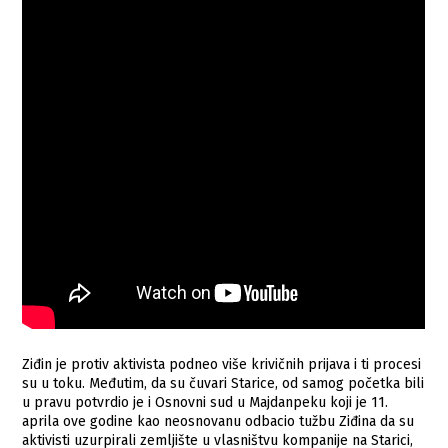
Ziđin je protiv aktivista podneo više krivičnih prijava i ti procesi
su u toku. Međutim, da su čuvari Starice, od samog početka bili
u pravu potvrdio je i Osnovni sud u Majdanpeku koji je 11.
aprila ove godine kao neosnovanu odbacio tužbu Ziđina da su
aktivisti uzurpirali zemljište u vlasništvu kompanije na Starici,