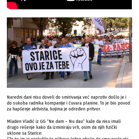
Naredni dani nisu doveli do smirivanja već naprotiv došlo je i
do sukoba radnika kompanije i čuvara planine. To je bio povod
za hapšenje aktivista, kojima je određen pritvor.
Mladen Vladić iz GG “Ne dam – Nu dau” kaže da nisu imali
drugo rešenje kako da izminiraju vrh, osim da njih fizički
uklone sa Starice: