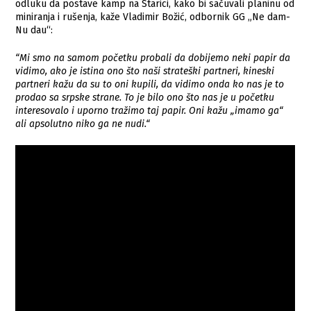
odluku da postave kamp na Starici, kako bi sačuvali planinu od
miniranja i rušenja, kaže Vladimir Božić, odbornik GG „Ne dam-
Nu dau“:
“Mi smo na samom početku probali da dobijemo neki papir da
vidimo, ako je istina ono što naši strateški partneri, kineski
partneri kažu da su to oni kupili, da vidimo onda ko nas je to
prodao sa srpske strane. To je bilo ono što nas je u početku
interesovalo i uporno tražimo taj papir. Oni kažu „imamo ga“
ali apsolutno niko ga ne nudi.“