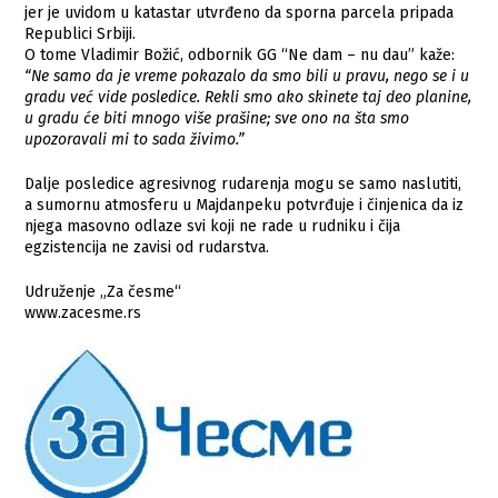
jer je uvidom u katastar utvrđeno da sporna parcela pripada
Republici Srbiji.
O tome Vladimir Božić, odbornik GG “Ne dam – nu dau” kaže:
“Ne samo da je vreme pokazalo da smo bili u pravu, nego se i u
gradu već vide posledice. Rekli smo ako skinete taj deo planine,
u gradu će biti mnogo više prašine; sve ono na šta smo
upozoravali mi to sada živimo.”
Dalje posledice agresivnog rudarenja mogu se samo naslutiti,
a sumornu atmosferu u Majdanpeku potvrđuje i činjenica da iz
njega masovno odlaze svi koji ne rade u rudniku i čija
egzistencija ne zavisi od rudarstva.
Udruženje „Za česme“
www.zacesme.rs