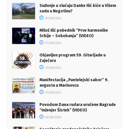
Suđenje u slučaju Danke Ilić biće u Višem
sudu u Negotinu?
07/08/2026
Miloš Ilić pobednik “Prve harmonike
Srbije – Sokobanja” (VIDEO)
07/08/2026
Objavljen program 59. Gitarijade u
Zaječaru
07/08/2026
Manifestacija „Pantelejski sabor” 9.
avgusta u Marinovcu
07/08/2026
Povodom Dana rudara uručene Nagrade
“Inženjer Šistek” (VIDEO)
06/08/2026