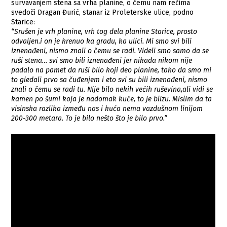
survavanjem stena sa vrha planine, o čemu nam rečima
svedoči Dragan Đurić, stanar iz Proleterske ulice, podno
Starice:
“Srušen je vrh planine, vrh tog dela planine Starice, prosto
odvaljen.i on je krenuo ka gradu, ka ulici. Mi smo svi bili
iznenađeni, nismo znali o čemu se radi. Videli smo samo da se
ruši stena… svi smo bili iznenađeni jer nikada nikom nije
padalo na pamet da ruši bilo koji deo planine, tako da smo mi
to gledali prvo sa čuđenjem i eto svi su bili iznenađeni, nismo
znali o čemu se radi tu. Nije bilo nekih većih ruševina,ali vidi se
kamen po šumi koja je nadomak kuće, to je blizu. Mislim da ta
visinska razlika između nas i kuća nema vazdušnom linijom
200-300 metara. To je bilo nešto što je bilo prvo.”