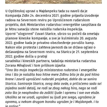
U Opštinskoj upravi u Majdanpeku tada su naveli da je
Kompanija Ziđin 24. decembra 2021. godine prijavila izvođenje
radova na Severnom reviru po Uprošćenom rudarskom
projektu, dok Ministarstvo rudarstva i energetike saopštava da
je hitnu sanaciju stene naložila rudarska inspekcija.
Uporni “ulogoreni” čuvari Starice, ubrzo su počeli da ometaju
planove kineske kompanije, a sve je kulminiralo 20. avgusta
2022. godine kada je privatno obezbeđenje porušilo kamp.
Nakon više protesta i zahteva javnosti da se država oglasi o
dešavanjima na Severnom reviru, na Staricu je 21. septembra
2022. godine došla u pratnji
saradnika i kineskih partnera, tadašnja ministarka rudarstva
Zorana Mihajlović i tom prilikom izjavila:
”Ono što moja Inspekcija ministarstva rudarstva i energetike
ima i što je naložila kao hitne mere Ziđinu bilo je da pod hitno
krene i završi uprošćeni rudarski projekat, dakle da se sanira
Starica. Saniranje Starice, ovog dela ovde, a pričaćemo sada svi
zajedno svaki detalj, ne radi se zbog nekog hira, nego se radi
zato što je neophodno da zaštiti ljude i opremu i sve ove etaže.
Ukoliko se ne uradi, ugroženi su ljudi pre svega, ugrožena je
oprema, u nekom drugom koraku ugrožen je i Majdanpek. I to
je razlog.”