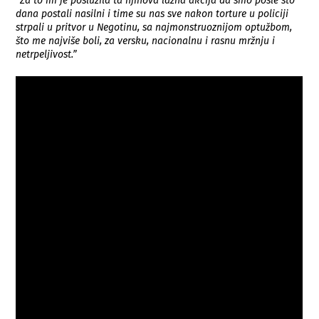
“Za to im je poslužila ta njihova lažna akcija da smo posle sto
dana postali nasilni i time su nas sve nakon torture u policiji
strpali u pritvor u Negotinu, sa najmonstruoznijom optužbom,
što me najviše boli, za versku, nacionalnu i rasnu mržnju i
netrpeljivost.”