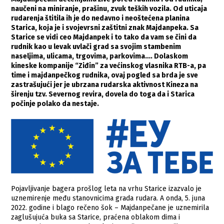
naučeni na miniranje, prašinu, zvuk teških vozila. Od uticaja
rudarenja štitila ih je do nedavno i neoštećena planina
Starica, koja je i svojevrsni zaštitni znak Majdanpeka. Sa
Starice se vidi ceo Majdanpek i to tako da vam se čini da
rudnik kao u levak uvlači grad sa svojim stambenim
naseljima, ulicama, trgovima, parkovima…. Dolaskom
kineske kompanije “Ziđin” za većinskog vlasnika RTB-a, pa
time i majdanpečkog rudnika, ovaj pogled sa brda je sve
zastrašujući jer je ubrzana rudarska aktivnost Kineza na
širenju tzv. Severnog revira, dovela do toga da i Starica
počinje polako da nestaje.
Pojavljivanje bagera prošlog leta na vrhu Starice izazvalo je
uznemirenje među stanovnicima grada rudara. A onda, 5. juna
2022. godine i blago rečeno šok – Majdanpečane je uznemirila
zaglušujuća buka sa Starice, praćena oblakom dima i