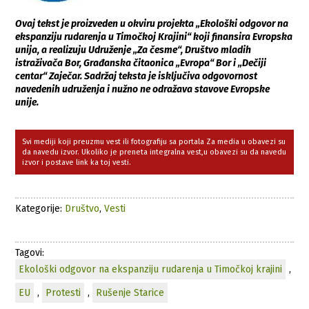
Ovaj tekst je proizveden u okviru projekta „Ekološki odgovor na
ekspanziju rudarenja u Timočkoj Krajini“ koji finansira Evropska
unija, a realizuju Udruženje „Za česme“, Društvo mladih
istraživača Bor, Građanska čitaonica „Evropa“ Bor i „Dečiji
centar“ Zaječar. Sadržaj teksta je isključiva odgovornost
navedenih udruženja i nužno ne odražava stavove Evropske
unije.
Svi mediji koji preuzmu vest ili fotografiju sa portala Za media u obavezi su
da navedu izvor. Ukoliko je preneta integralna vest,u obavezi su da navedu
izvor i postave link ka toj vesti.
Kategorije:
Društvo
,
Vesti
Tagovi:
Ekološki odgovor na ekspanziju rudarenja u Timočkoj krajini
,
EU
,
Protesti
,
Rušenje Starice