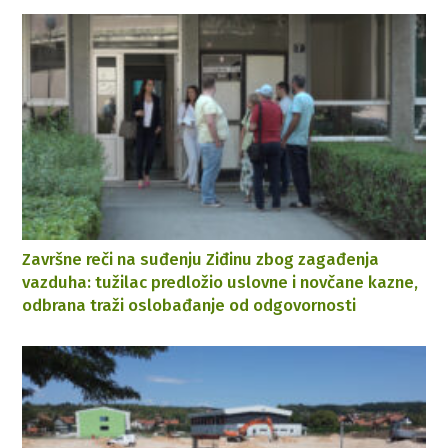
Završne reči na suđenju Ziđinu zbog zagađenja
vazduha: tužilac predložio uslovne i novčane kazne,
odbrana traži oslobađanje od odgovornosti