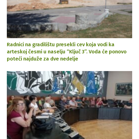
Radnici na gradilištu presekli cev koja vodi ka
arteskoj česmi u naselju “Ključ 3”. Voda će ponovo
poteći najduže za dve nedelje