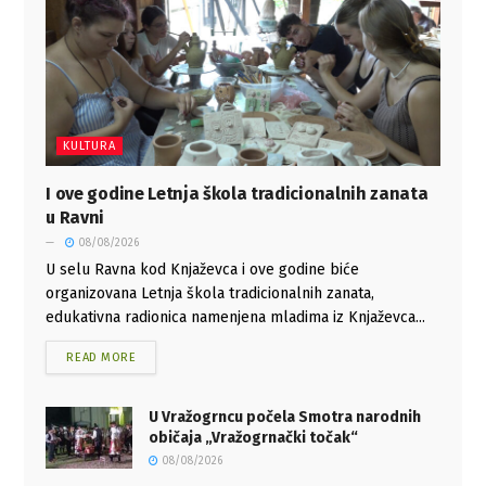
KULTURA
I ove godine Letnja škola tradicionalnih zanata
u Ravni
08/08/2026
U selu Ravna kod Knjaževca i ove godine biće
organizovana Letnja škola tradicionalnih zanata,
edukativna radionica namenjena mladima iz Knjaževca...
READ MORE
U Vražogrncu počela Smotra narodnih
običaja „Vražogrnački točak“
08/08/2026