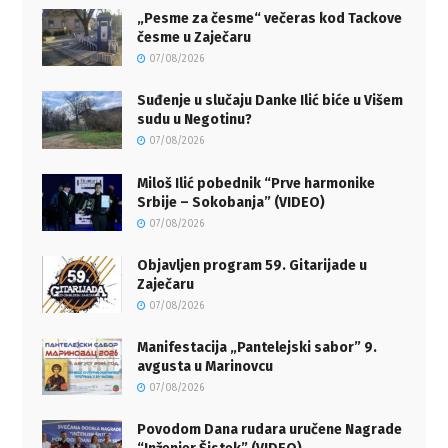
„Pesme za česme“ večeras kod Tackove
česme u Zaječaru
07/08/2026
Suđenje u slučaju Danke Ilić biće u Višem
sudu u Negotinu?
07/08/2026
Miloš Ilić pobednik “Prve harmonike
Srbije – Sokobanja” (VIDEO)
07/08/2026
Objavljen program 59. Gitarijade u
Zaječaru
07/08/2026
Manifestacija „Pantelejski sabor” 9.
avgusta u Marinovcu
07/08/2026
Povodom Dana rudara uručene Nagrade