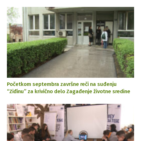
Početkom septembra završne reči na suđenju
“Ziđinu” za krivično delo Zagađenje životne sredine