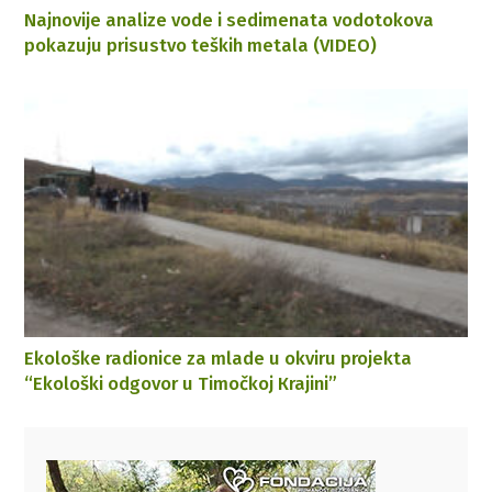
Najnovije analize vode i sedimenata vodotokova
pokazuju prisustvo teških metala (VIDEO)
Ekološke radionice za mlade u okviru projekta
“Ekološki odgovor u Timočkoj Кrajini”