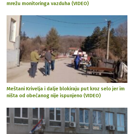
mrežu monitoringa vazduha (VIDEO)
Meštani Krivelja i dalje blokiraju put kroz selo jer im
ništa od obećanog nije ispunjeno (VIDEO)