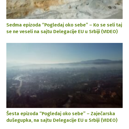
Sedma epizoda “Pogledaj oko sebe” – Ko se seli taj
se ne veseli na sajtu Delegacije EU u Srbiji (VIDEO)
Šesta epizoda “Pogledaj oko sebe” – Zaječarska
dušegupka, na sajtu Delegacije EU u Srbiji (VIDEO)