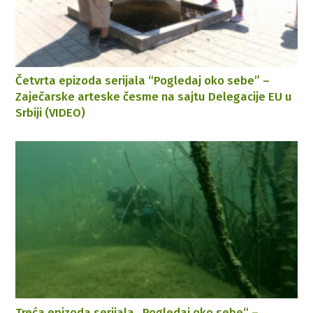
Četvrta epizoda serijala “Pogledaj oko sebe” –
Zaječarske arteske česme na sajtu Delegacije EU u
Srbiji (VIDEO)
Treća epizoda serijala „Pogledaj oko sebe“ –