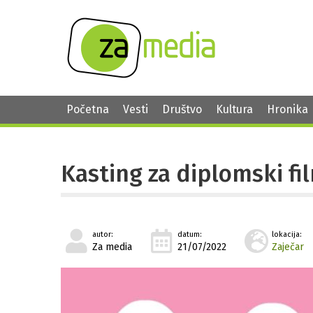
Početna
Vesti
Društvo
Kultura
Hronika
Kasting za diplomski fi
autor:
datum:
lokacija:
Za media
21/07/2022
Zaječar