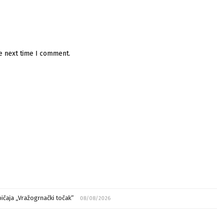
he next time I comment.
ičaja „Vražogrnački točak“
08/08/2026