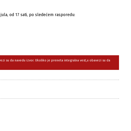
 jula, od 17 sati, po sledećem rasporedu:
avezi su da navedu izvor. Ukoliko je preneta integralna vest,u obavezi su da