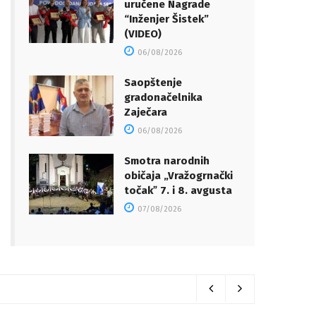
uručene Nagrade
“Inženjer Šistek”
(VIDEO)
06/08/2026
Saopštenje
gradonačelnika
Zaječara
06/08/2026
Smotra narodnih
običaja „Vražogrnački
točakˮ 7. i 8. avgusta
07/08/2026