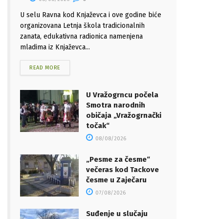
U selu Ravna kod Knjaževca i ove godine biće
organizovana Letnja škola tradicionalnih
zanata, edukativna radionica namenjena
mladima iz Knjaževca...
READ MORE
U Vražogrncu počela
Smotra narodnih
običaja „Vražogrnački
točak“
08/08/2026
„Pesme za česme“
večeras kod Tackove
česme u Zaječaru
07/08/2026
Suđenje u slučaju