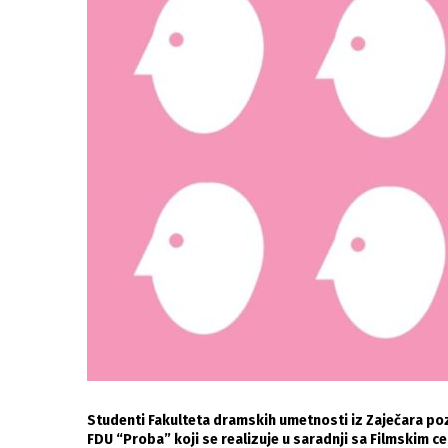
Studenti Fakulteta dramskih umetnosti iz Zaječara po
FDU “Proba” koji se realizuje u saradnji sa Filmskim c