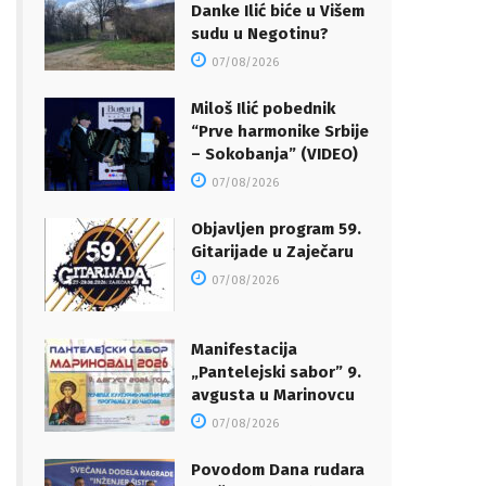
Danke Ilić biće u Višem
sudu u Negotinu?
07/08/2026
Miloš Ilić pobednik
“Prve harmonike Srbije
– Sokobanja” (VIDEO)
07/08/2026
Objavljen program 59.
Gitarijade u Zaječaru
07/08/2026
Manifestacija
„Pantelejski sabor” 9.
avgusta u Marinovcu
07/08/2026
Povodom Dana rudara