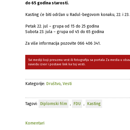
do 65 godina starosti.
Kasting će biti održan u Radul-begovom konaku, 22. i 23.
Petak 22. jul – grupa od 15 do 25 godina
Subota 23. jula – grupa od 45 do 65 godina
Za više informacija pozovite 066 406 341.
Svi mediji koji preuzmu vest ili fotografiju sa portala Za media u ob
navedu izvor i postave link ka toj vesti.
Kategorije:
Društvo
,
Vesti
Tagovi:
Diplomski film
,
FDU
,
Kasting
Komentari