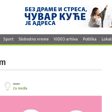
Sport
Slobodno vreme
VIDEO arhiva
Politika
Lokal
lm
izvor:
Za media