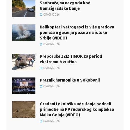
Saobraćajna nezgoda kod
Gamzigradske banje
05/08/2026
Helikopter i vatrogasci iz više gradova
pomažu u gašenju požara na istoku
Srbije (VIDEO)
05/08/2026
Preporuke ZZJZ TIMOK za period
ekstremnih vrućina
05/08/2026
Praznik harmonike u Sokobanji
05/08/2026
Građani i ekološka udruženja podneli
primedbe na PP rudarskog kompleksa
Malka Golaja (VIDEO)
04/08/2026