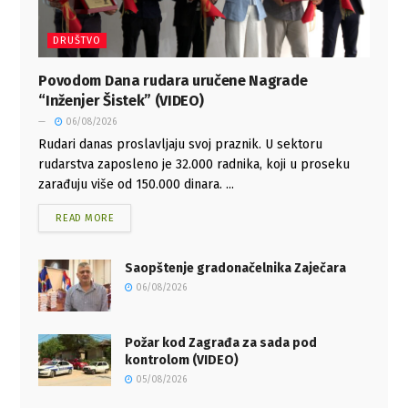
DRUŠTVO
Povodom Dana rudara uručene Nagrade
“Inženjer Šistek” (VIDEO)
06/08/2026
Rudari danas proslavljaju svoj praznik. U sektoru
rudarstva zaposleno je 32.000 radnika, koji u proseku
zarađuju više od 150.000 dinara. ...
READ MORE
Saopštenje gradonačelnika Zaječara
06/08/2026
Požar kod Zagrađa za sada pod
kontrolom (VIDEO)
05/08/2026