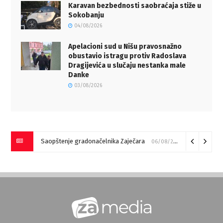
Karavan bezbednosti saobraćaja stiže u
Sokobanju
04/08/2026
Apelacioni sud u Nišu pravosnažno
obustavio istragu protiv Radoslava
Dragijevića u slučaju nestanka male
Danke
03/08/2026
Saopštenje gradonačelnika Zaječara
06/08/2026