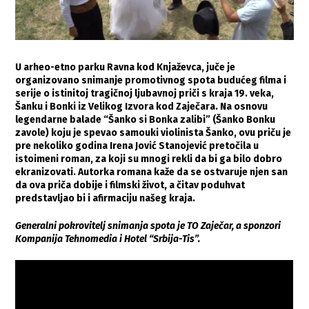
U arheo-etno parku Ravna kod Knjaževca, juče je
organizovano snimanje promotivnog spota budućeg filma i
serije o istinitoj tragičnoj ljubavnoj priči s kraja 19. veka,
Šanku i Bonki iz Velikog Izvora kod Zaječara. Na osnovu
legendarne balade “Šanko si Bonka zalibi” (Šanko Bonku
zavole) koju je spevao samouki violinista Šanko, ovu priču je
pre nekoliko godina Irena Jović Stanojević pretočila u
istoimeni roman, za koji su mnogi rekli da bi ga bilo dobro
ekranizovati. Autorka romana kaže da se ostvaruje njen san
da ova priča dobije i filmski život, a čitav poduhvat
predstavljao bi i afirmaciju našeg kraja.
Generalni pokrovitelj snimanja spota je TO Zaječar, a sponzori
Kompanija Tehnomedia i Hotel “Srbija-Tis”.