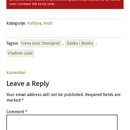
izvor i postave link ka toj vesti.
Kategorije:
Kultura
,
Vesti
Tagovi:
Irena Jović Stanojević
,
Šanko i Bonka
,
Vladimir Lazić
Komentari
Leave a Reply
Your email address will not be published.
Required fields are
marked
*
Comment
*