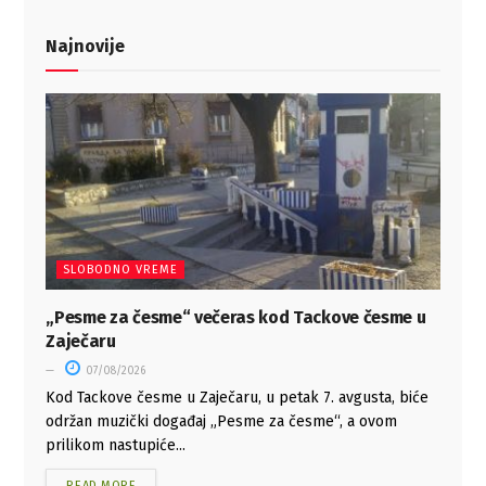
Najnovije
SLOBODNO VREME
„Pesme za česme“ večeras kod Tackove česme u
Zaječaru
07/08/2026
Kod Tackove česme u Zaječaru, u petak 7. avgusta, biće
održan muzički događaj „Pesme za česme“, a ovom
prilikom nastupiće...
READ MORE