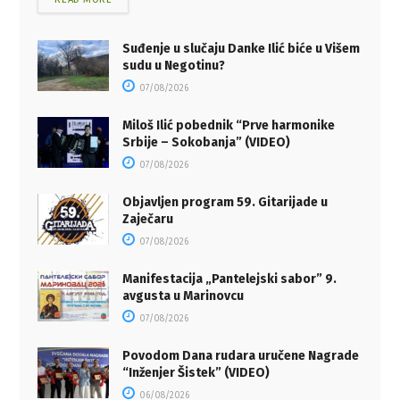
Suđenje u slučaju Danke Ilić biće u Višem
sudu u Negotinu?
07/08/2026
Miloš Ilić pobednik “Prve harmonike
Srbije – Sokobanja” (VIDEO)
07/08/2026
Objavljen program 59. Gitarijade u
Zaječaru
07/08/2026
Manifestacija „Pantelejski sabor” 9.
avgusta u Marinovcu
07/08/2026
Povodom Dana rudara uručene Nagrade
“Inženjer Šistek” (VIDEO)
06/08/2026