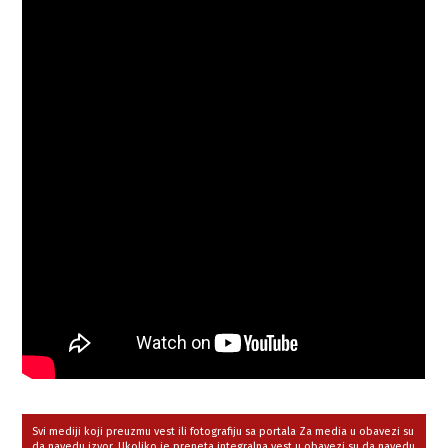
Svi mediji koji preuzmu vest ili fotografiju sa portala Za media u obavezi su
da navedu izvor. Ukoliko je preneta integralna vest,u obavezi su da navedu