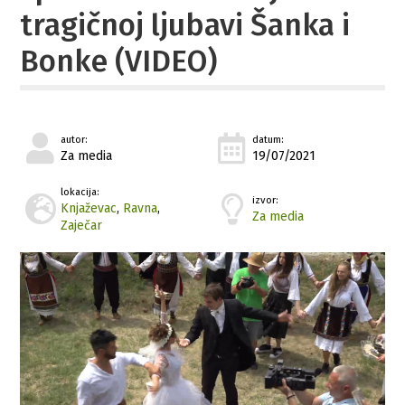
tragičnoj ljubavi Šanka i
Bonke (VIDEO)
autor:
datum:
Za media
19/07/2021
lokacija:
izvor:
Knjaževac
,
Ravna
,
Za media
Zaječar