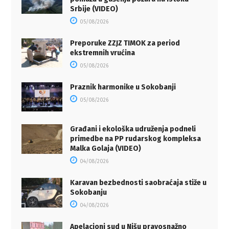
Srbije (VIDEO)
05/08/2026
Preporuke ZZJZ TIMOK za period
ekstremnih vrućina
05/08/2026
Praznik harmonike u Sokobanji
05/08/2026
Građani i ekološka udruženja podneli
primedbe na PP rudarskog kompleksa
Malka Golaja (VIDEO)
04/08/2026
Karavan bezbednosti saobraćaja stiže u
Sokobanju
04/08/2026
Apelacioni sud u Nišu pravosnažno