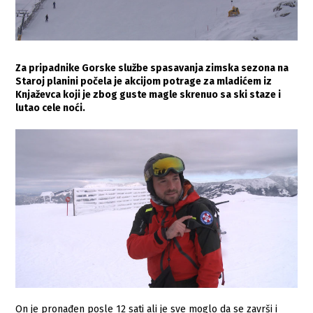
Za pripadnike Gorske službe spasavanja zimska sezona na
Staroj planini počela je akcijom potrage za mladićem iz
Knjaževca koji je zbog guste magle skrenuo sa ski staze i
lutao cele noći.
On je pronađen posle 12 sati ali je sve moglo da se završi i