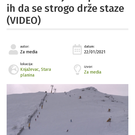
ih da se strogo drže staze
(VIDEO)
autor:
datum:
Za media
22/01/2021
lokacija:
izvor:
Knjaževac
,
Stara
Za media
planina