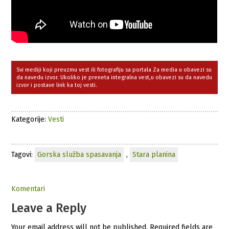
Svi mediji koji preuzmu vest ili fotografiju sa portala Za media u obavezi su
da navedu izvor. Ukoliko je preneta integralna vest,u obavezi su da navedu
izvor i postave link ka toj vesti.
Kategorije:
Vesti
Tagovi:
Gorska služba spasavanja
,
Stara planina
Komentari
Leave a Reply
Your email address will not be published.
Required fields are