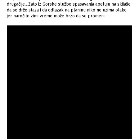
drugačije…Zato iz Gorske službe spasavanja apeluju na skijaše
da se drže staza i da odlazak na planinu niko ne uzima olako
jer naročito zimi vreme može brzo da se promeni.