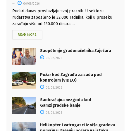
06/08/2026
Rudari danas proslavljaju svoj praznik. U sektoru
rudarstva zaposleno je 32.000 radnika, koji u proseku
zarađuju više od 150.000 dinara. ...
READ MORE
Saopštenje gradonačelnika Zaječara
06/08/2026
Požar kod Zagrađa za sada pod
kontrolom (VIDEO)
05/08/2026
Saobraćajna nezgoda kod
Gamzigradske banje
05/08/2026
Helikopter i vatrogasci iz više gradova
pomažu u gašenju požara na istoku