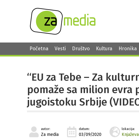
Početna
Vesti
Društvo
Kultura
Hronika
“EU za Tebe – Za kultur
pomaže sa milion evra p
jugoistoku Srbije (VIDE
autor:
datum:
lokacija:
Za media
03/09/2020
Knjaževa