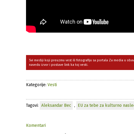
Svi mediji koji preuzmu vest ili fotografiju sa portala Za media u ob
navedu izvor i postave link ka toj vesti.
Kategorije:
Vesti
Tagovi:
Aleksandar Bec
,
EU za tebe za kulturno nasle
Komentari