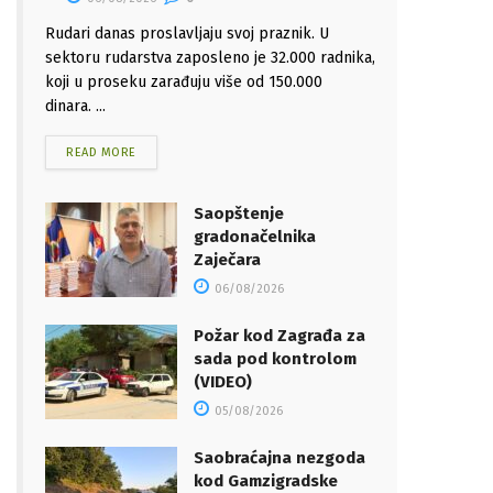
Rudari danas proslavljaju svoj praznik. U
sektoru rudarstva zaposleno je 32.000 radnika,
koji u proseku zarađuju više od 150.000
dinara. ...
READ MORE
Saopštenje
gradonačelnika
Zaječara
06/08/2026
Požar kod Zagrađa za
sada pod kontrolom
(VIDEO)
05/08/2026
Saobraćajna nezgoda
kod Gamzigradske