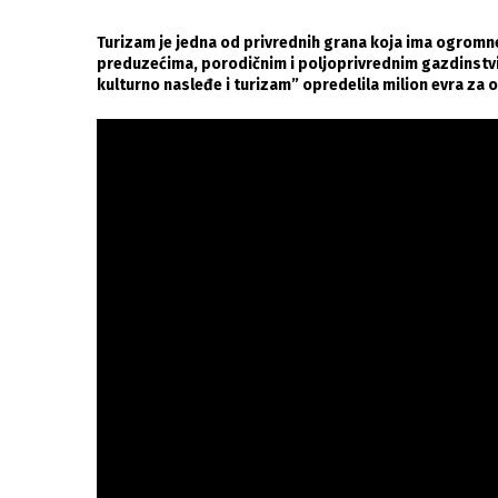
Turizam je jedna od privrednih grana koja ima ogrom
preduzećima, porodičnim i poljoprivrednim gazdinstvi
kulturno nasleđe i turizam” opredelila milion evra za 