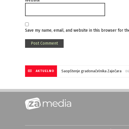
Website
Save my name, email, and website in this browser for t
Saopštenje gradonačelnika Zaječara
AKTUELNO
06