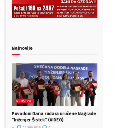
Najnovije
DRUŠTVO
Povodom Dana rudara uručene Nagrade
“Inženjer Šistek” (VIDEO)
06/08/2026
0