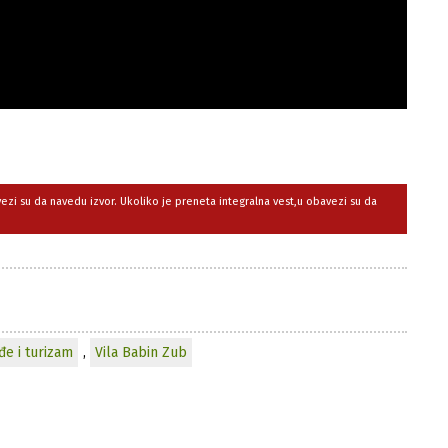
avezi su da navedu izvor. Ukoliko je preneta integralna vest,u obavezi su da
đe i turizam
,
Vila Babin Zub