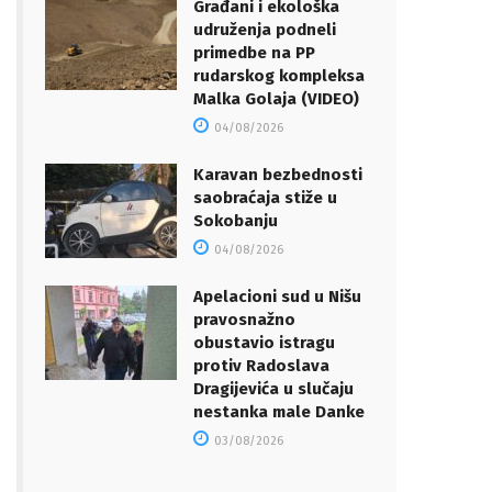
Građani i ekološka
udruženja podneli
primedbe na PP
rudarskog kompleksa
Malka Golaja (VIDEO)
04/08/2026
Karavan bezbednosti
saobraćaja stiže u
Sokobanju
04/08/2026
Apelacioni sud u Nišu
pravosnažno
obustavio istragu
protiv Radoslava
Dragijevića u slučaju
nestanka male Danke
03/08/2026