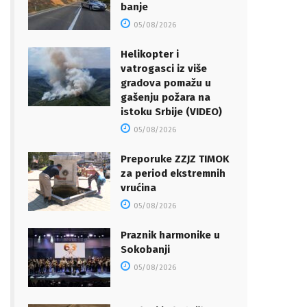
banje
05/08/2026
Helikopter i
vatrogasci iz više
gradova pomažu u
gašenju požara na
istoku Srbije (VIDEO)
05/08/2026
Preporuke ZZJZ TIMOK
za period ekstremnih
vrućina
05/08/2026
Praznik harmonike u
Sokobanji
05/08/2026