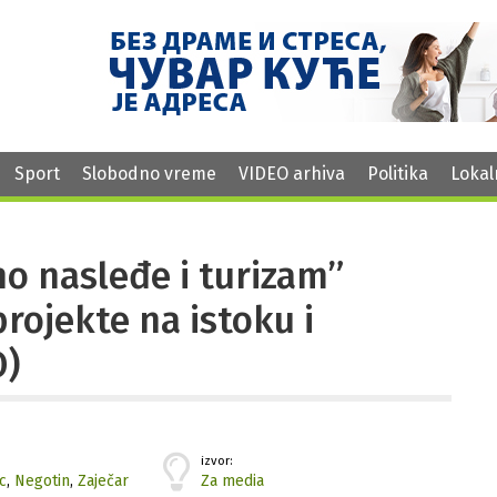
Sport
Slobodno vreme
VIDEO arhiva
Politika
Lokal
no nasleđe i turizam”
rojekte na istoku i
O)
izvor:
c
,
Negotin
,
Zaječar
Za media