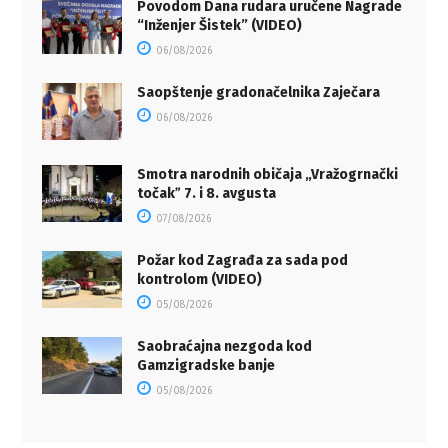
Povodom Dana rudara uručene Nagrade
“Inženjer Šistek” (VIDEO)
06/08/2026
Saopštenje gradonačelnika Zaječara
06/08/2026
Smotra narodnih običaja „Vražogrnački
točakˮ 7. i 8. avgusta
07/08/2026
Požar kod Zagrađa za sada pod
kontrolom (VIDEO)
05/08/2026
Saobraćajna nezgoda kod
Gamzigradske banje
05/08/2026