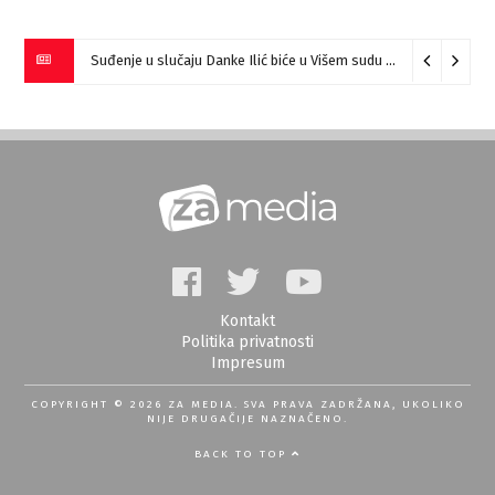
Suđenje u slučaju Danke Ilić biće u Višem sudu u Negotinu?
07
Kontakt
Politika privatnosti
Impresum
COPYRIGHT © 2026 ZA MEDIA. SVA PRAVA ZADRŽANA, UKOLIKO
NIJE DRUGAČIJE NAZNAČENO.
BACK TO TOP