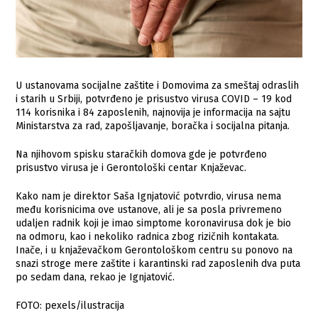
U ustanovama socijalne zaštite i Domovima za smeštaj odraslih
i starih u Srbiji, potvrđeno je prisustvo virusa COVID – 19 kod
114 korisnika i 84 zaposlenih, najnovija je informacija na sajtu
Ministarstva za rad, zapošljavanje, boračka i socijalna pitanja.
Na njihovom spisku staračkih domova gde je potvrđeno
prisustvo virusa je i Gerontološki centar Knjaževac.
Kako nam je direktor Saša Ignjatović potvrdio, virusa nema
među korisnicima ove ustanove, ali je sa posla privremeno
udaljen radnik koji je imao simptome koronavirusa dok je bio
na odmoru, kao i nekoliko radnica zbog rizičnih kontakata.
Inače, i u knjaževačkom Gerontološkom centru su ponovo na
snazi stroge mere zaštite i karantinski rad zaposlenih dva puta
po sedam dana, rekao je Ignjatović.
FOTO: pexels/ilustracija