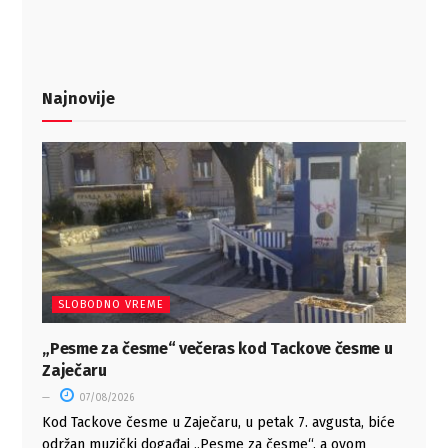
Najnovije
SLOBODNO VREME
„Pesme za česme“ večeras kod Tackove česme u
Zaječaru
07/08/2026
Kod Tackove česme u Zaječaru, u petak 7. avgusta, biće
održan muzički događaj „Pesme za česme“, a ovom