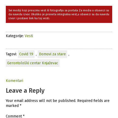
Svi mediji koji preuzmu vest ili fotografiju sa portala Za media u obavezi su
da navedu izvor. Ukoliko je preneta integralna vest,u obavezi su da navedu
izvor i postave link ka toj vesti.
Kategorije:
Vesti
Tagovi:
Covid 19
,
Domovi za stare
,
Gerontološki centar Knjaževac
Komentari
Leave a Reply
Your email address will not be published.
Required fields are
marked
*
Comment
*