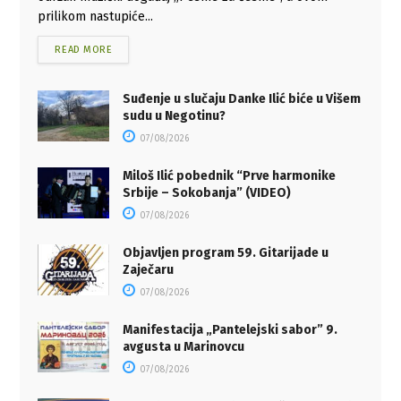
prilikom nastupiće...
READ MORE
Suđenje u slučaju Danke Ilić biće u Višem
sudu u Negotinu?
07/08/2026
Miloš Ilić pobednik “Prve harmonike
Srbije – Sokobanja” (VIDEO)
07/08/2026
Objavljen program 59. Gitarijade u
Zaječaru
07/08/2026
Manifestacija „Pantelejski sabor” 9.
avgusta u Marinovcu
07/08/2026