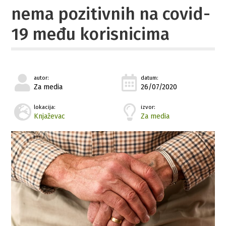
nema pozitivnih na covid-
19 među korisnicima
autor:
datum:
Za media
26/07/2020
lokacija:
izvor:
Knjaževac
Za media