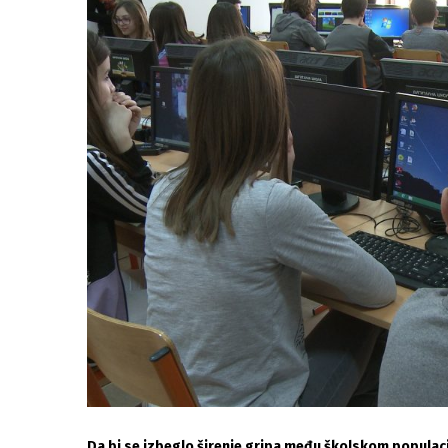
Da bi se izbeglo širenje gripa među školskom populaci