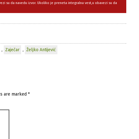
avezi su da navedu izvor. Ukoliko je preneta integralna vest,u obavezi su da
,
Zaječar
,
Željko Antijević
ds are marked
*