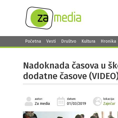
Početna
Vesti
Društvo
Kultura
Hronika
Nadoknada časova u šk
dodatne časove (VIDEO
autor:
datum:
lokacija:
Za media
01/03/2019
Zaječar