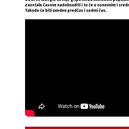
zaostale časove nadoknaditi i to će u osnovnim i sred
Takođe će biti uveden predčas i sedmi čas.