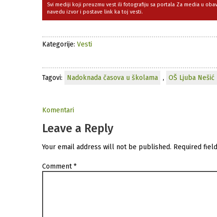
Svi mediji koji preuzmu vest ili fotografiju sa portala Za media u ob
navedu izvor i postave link ka toj vesti.
Kategorije:
Vesti
Tagovi:
Nadoknada časova u školama
,
OŠ Ljuba Nešić
Komentari
Leave a Reply
Your email address will not be published.
Required fiel
Comment
*