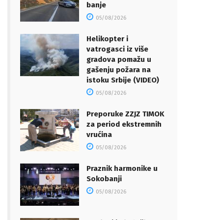
banje
05/08/2026
Helikopter i
vatrogasci iz više
gradova pomažu u
gašenju požara na
istoku Srbije (VIDEO)
05/08/2026
Preporuke ZZJZ TIMOK
za period ekstremnih
vrućina
05/08/2026
Praznik harmonike u
Sokobanji
05/08/2026