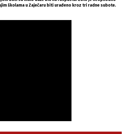
njim školama u Zaječaru biti urađeno kroz tri radne subote.