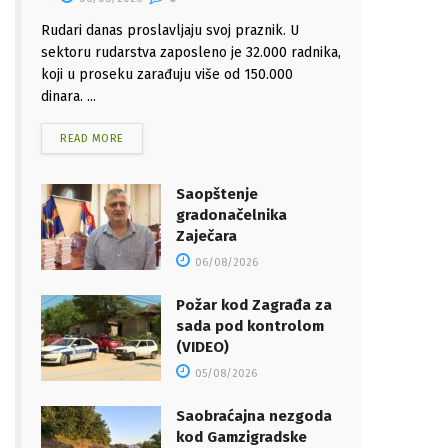
Rudari danas proslavljaju svoj praznik. U
sektoru rudarstva zaposleno je 32.000 radnika,
koji u proseku zarađuju više od 150.000
dinara. ...
READ MORE
Saopštenje
gradonačelnika
Zaječara
06/08/2026
Požar kod Zagrađa za
sada pod kontrolom
(VIDEO)
05/08/2026
Saobraćajna nezgoda
kod Gamzigradske