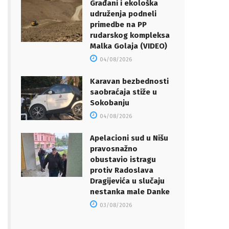
Građani i ekološka
udruženja podneli
primedbe na PP
rudarskog kompleksa
Malka Golaja (VIDEO)
04/08/2026
Karavan bezbednosti
saobraćaja stiže u
Sokobanju
04/08/2026
Apelacioni sud u Nišu
pravosnažno
obustavio istragu
protiv Radoslava
Dragijevića u slučaju
nestanka male Danke
03/08/2026