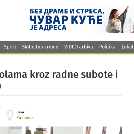
Sport
Slobodno vreme
VIDEO arhiva
Politika
Lokal
olama kroz radne subote i
)
izvor:
Za media