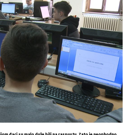
jom đaci su malo duže bili na raspustu. Zato je neophodno