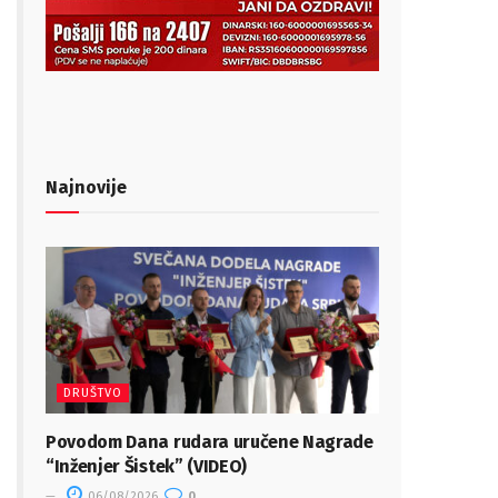
Najnovije
DRUŠTVO
Povodom Dana rudara uručene Nagrade
“Inženjer Šistek” (VIDEO)
06/08/2026
0