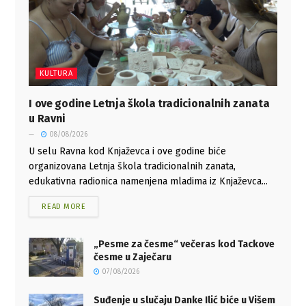
KULTURA
I ove godine Letnja škola tradicionalnih zanata
u Ravni
08/08/2026
U selu Ravna kod Knjaževca i ove godine biće
organizovana Letnja škola tradicionalnih zanata,
edukativna radionica namenjena mladima iz Knjaževca...
READ MORE
„Pesme za česme“ večeras kod Tackove
česme u Zaječaru
07/08/2026
Suđenje u slučaju Danke Ilić biće u Višem