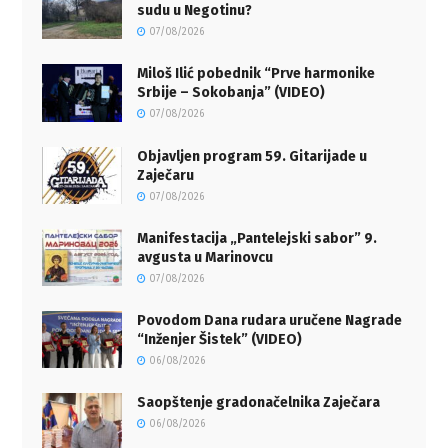
sudu u Negotinu?
07/08/2026
Miloš Ilić pobednik “Prve harmonike
Srbije – Sokobanja” (VIDEO)
07/08/2026
Objavljen program 59. Gitarijade u
Zaječaru
07/08/2026
Manifestacija „Pantelejski sabor” 9.
avgusta u Marinovcu
07/08/2026
Povodom Dana rudara uručene Nagrade
“Inženjer Šistek” (VIDEO)
06/08/2026
Saopštenje gradonačelnika Zaječara
06/08/2026