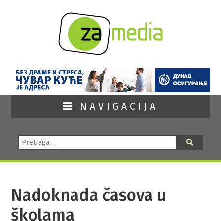
NAVIGACIJA
Pretraga:
Pretraga
Nadoknada časova u
školama